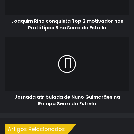
nos
Protótipos
B
Joaquim Rino conquista Top 2 motivador nos
na
Serra
Protótipos B na Serra da Estrela
da
Estrela
Jornada
atribulada
de
Nuno
Guimarães
na
Rampa
Serra
da
Jornada atribulada de Nuno Guimarães na
Estrela
Rampa Serra da Estrela
Artigos Relacionados