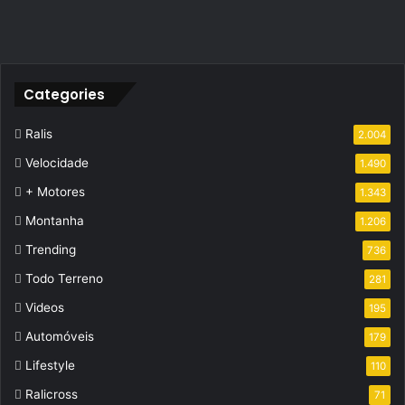
Categories
Ralis
2.004
Velocidade
1.490
+ Motores
1.343
Montanha
1.206
Trending
736
Todo Terreno
281
Videos
195
Automóveis
179
Lifestyle
110
Ralicross
71