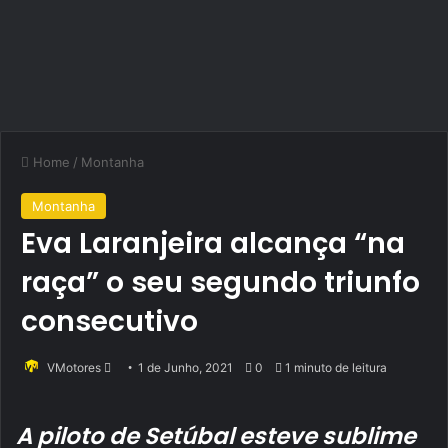
Home
/
Montanha
Montanha
Eva Laranjeira alcança “na
raça” o seu segundo triunfo
consecutivo
Send
VMotores
1 de Junho, 2021
0
1 minuto de leitura
an
email
A piloto de Setúbal esteve sublime