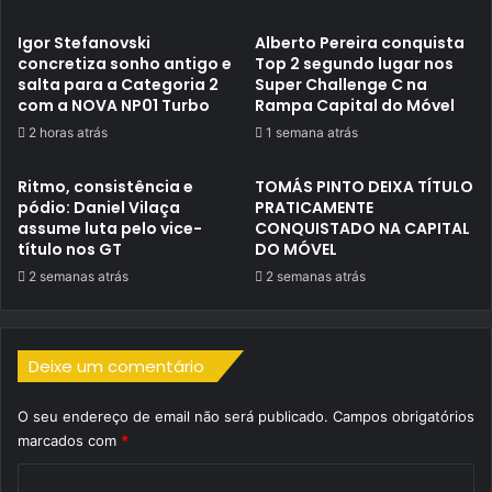
Igor Stefanovski
Alberto Pereira conquista
concretiza sonho antigo e
Top 2 segundo lugar nos
salta para a Categoria 2
Super Challenge C na
com a NOVA NP01 Turbo
Rampa Capital do Móvel
2 horas atrás
1 semana atrás
Ritmo, consistência e
TOMÁS PINTO DEIXA TÍTULO
pódio: Daniel Vilaça
PRATICAMENTE
assume luta pelo vice-
CONQUISTADO NA CAPITAL
título nos GT
DO MÓVEL
2 semanas atrás
2 semanas atrás
Deixe um comentário
O seu endereço de email não será publicado.
Campos obrigatórios
marcados com
*
C