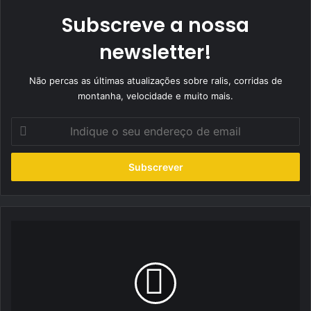
Subscreve a nossa
newsletter!
Não percas as últimas atualizações sobre ralis, corridas de
montanha, velocidade e muito mais.
Indique
o
seu
endereço
de
email
Joaquim
Rino
conquista
Top
2
motivador