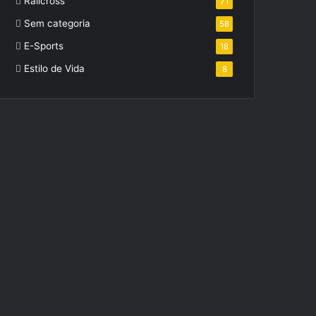
Ralicross
71
Sem categoria
58
E-Sports
18
Estilo de Vida
8