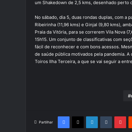
um Shakedown de 2,5 kms, desenhado perto do
No sábado, dia 5, duas rondas duplas, com a par
Ribeirinha (11,96 kms) e Ginjal (9,80 kms), amb
Praia da Vitória, para se correrem Vila Nova (
15h15. Um conjunto de classificativas com seç
fácil de reconhecer e com bons acessos. Mesm
de saúde pública motivados pela pandemia. A 
Toiros Ilha Terceira, a que se vai seguir a ent
Facebook
X
LinkedIn
Tumblr
Pin
Partilhar