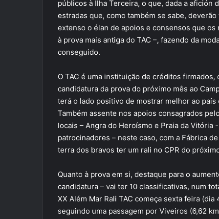
públicos à Ilha Terceira, o que, dada a afición
estradas que, como também se sabe, deverão t
extenso o élan de apoios e consensos que os r
à prova mais antiga do TAC –, fazendo da modal
conseguido.
O TAC é uma instituição de créditos firmados,
candidatura da prova do próximo mês ao Campe
terá o lado positivo de mostrar melhor ao país 
Também assente nos apoios consagrados pelo 
locais – Angra do Heroísmo e Praia da Vitória
patrocinadores – neste caso, com a Fábrica de
terra dos bravos ter um rali no CPR do próxim
Quanto à prova em si, destaque para o aument
candidatura – vai ter 10 classificativas, num 
XX Além Mar Rali TAC começa sexta feira (dia 
seguindo uma passagem por Viveiros (6,62 kms