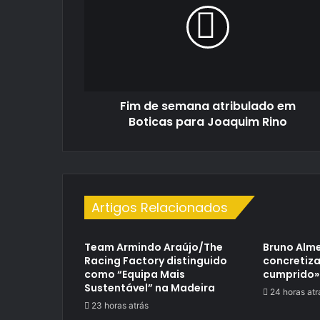
atribulado
em
Boticas
para
Joaquim
Rino
Fim de semana atribulado em
Boticas para Joaquim Rino
Artigos Relacionados
Team Armindo Araújo/The
Bruno Alme
Racing Factory distinguido
concretiza
como “Equipa Mais
cumprido»
Sustentável” na Madeira
24 horas atr
23 horas atrás