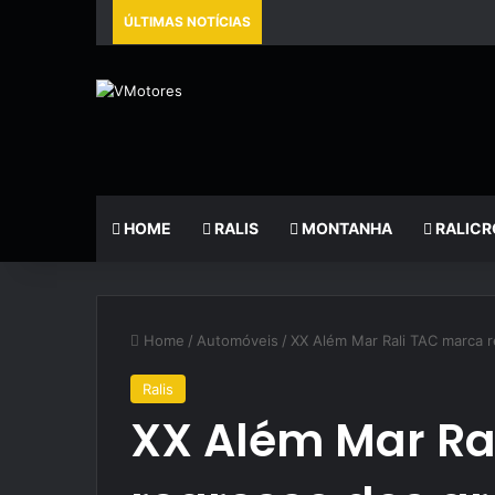
ÚLTIMAS NOTÍCIAS
HOME
RALIS
MONTANHA
RALICR
Home
/
Automóveis
/
XX Além Mar Rali TAC marca r
Ralis
XX Além Mar Ra