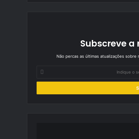
Subscreve a 
Não percas as últimas atualizações sobre r
Indique
o
seu
endereço
de
email
Fim
de
semana