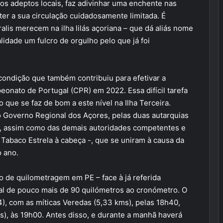
 dos adeptos locais, faz adivinhar uma enchente nas
er a sua circulação cuidadosamente limitada. É
alis merecem na ilha lilás açoriana – que dá aliás nome
idade um fulcro de orgulho pelo que já foi
 condição que também contribuiu para efetivar a
onato de Portugal (CPR) em 2022. Essa difícil tarefa
o que se faz de bom a este nível na Ilha Terceira.
Governo Regional dos Açores, pelas duas autarquias
 -, assim como das demais autoridades competentes e
 Tabaco Estrela à cabeça -, que se uniram à causa da
o ano.
o de quilometragem em PE – face à já referida
total de pouco mais de 90 quilómetros ao cronómetro. O
4), com as míticas Veredas (5,33 kms), pelas 18h40,
), às 19h00. Antes disso, e durante a manhã haverá