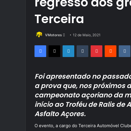
regresso dos g
Terceira
Send
VMotores
12 de Maio, 2021
an
Facebook
X
LinkedIn
Tumblr
Pinterest
Reddit
email
Foi apresentado no passado
a prova que, nos próximos dia
campeonato açoriano da m
início ao Troféu de Ralis de
Asfalto Açores.
O evento, a cargo do Terceira Automóvel Club