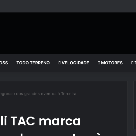
OSS
TODO TERRENO
VELOCIDADE
MOTORES
egresso dos grandes eventos à Terceira
li TAC marca