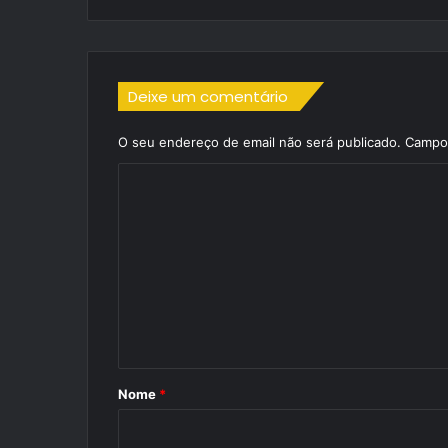
Deixe um comentário
O seu endereço de email não será publicado.
Campos
C
o
m
e
n
t
á
r
Nome
*
i
o