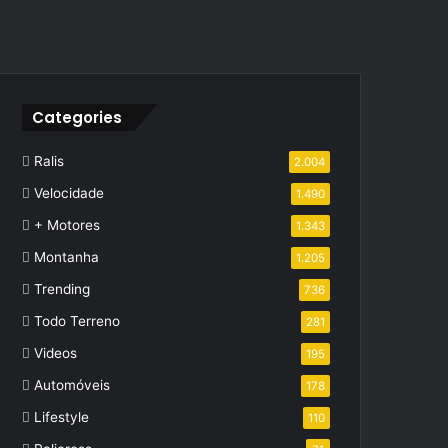
Categories
Ralis
2.004
Velocidade
1.490
+ Motores
1.343
Montanha
1.205
Trending
736
Todo Terreno
281
Videos
195
Automóveis
178
Lifestyle
110