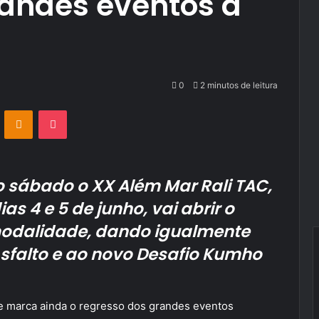
randes eventos à
0
2 minutos de leitura
VKontakte
Odnoklassniki
Pocket
 sábado o XX Além Mar Rali TAC,
s 4 e 5 de junho, vai abrir o
odalidade, dando igualmente
 Asfalto e ao novo Desafio Kumho
e marca ainda o regresso dos grandes eventos