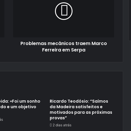
Marco
Ferreira
em
Serpa
Problemas mecânicos traem Marco
Ferreira em Serpa
ida: «Foi um sonho
Ricardo Teodósio: “Saímos
do e um objetivo
da Madeira satisfeitos e
motivados para as próximas
provas”
ás
2 dias atrás