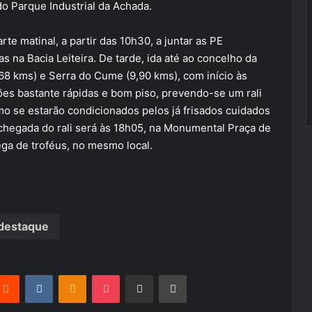
 Parque Industrial da Achada.
te matinal, a partir das 10h30, a juntar as PE
as na Bacia Leiteira. De tarde, ida até ao concelho da
7,68 kms) e Serra do Cume (9,90 kms), com início às
ões bastante rápidas e bom piso, prevendo-se um rali
o se estarão condicionados pelos já frisados cuidados
chegada do rali será às 18h05, na Monumental Praça de
rega de troféus, no mesmo local.
destaque
terest
Reddit
VKontakte
Odnoklassniki
Pocket
Partilhar Via Email
Imprimir