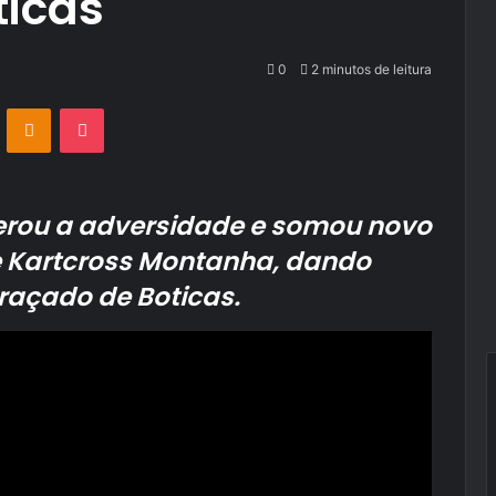
icas
0
2 minutos de leitura
VKontakte
Odnoklassniki
Pocket
erou a adversidade e somou novo
de Kartcross Montanha, dando
raçado de Boticas.