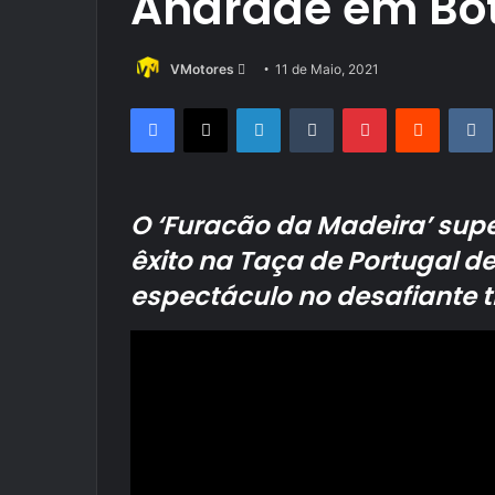
Andrade em Bot
Send
VMotores
11 de Maio, 2021
an
Facebook
X
LinkedIn
Tumblr
Pinterest
Reddit
email
O ‘Furacão da Madeira’ sup
êxito na Taça de Portugal 
espectáculo no desafiante t