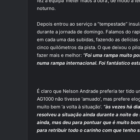
fez a equipa ‘meter mãos à obra’, de modo a 
noturno.
Depois entrou ao serviço a “tempestade” insul
durante a jornada de domingo. Falamos do ra
em cada uma das subidas, fazendo as delícias
cinco quilómetros da pista. O que deixou o pi
fazer mais e melhor:
“Foi uma rampa muito pos
numa rampa internacional. Foi fantástico esta
É claro que Nelson Andrade preferia ter tido 
AG1000 não tivesse ‘amuado’, mas prefere elog
muito bem ‘a volta à situação’.
“às vezes há di
resolveu a situação ainda durante a noite d
ainda, mas deu para pontuar que é muito bom 
para retribuir todo o carinho com que tenho s