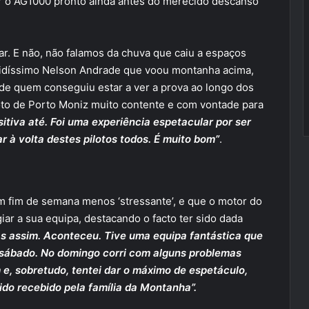
ter o AG1000 pronto ainda antes do merecido descanso
ar. E não, não falamos da chuva que caiu a espaços
pidíssimo Nelson Andrade que voou montanha acima,
 de quem conseguiu estar a ver a prova ao longo dos
loto de Porto Moniz muito contente e com vontade para
itiva até. Foi uma experiência espetacular por ser
r à volta destes pilotos todos. É muito bom”
.
um fim de semana menos ‘stressante’, e que o motor do
iar a sua equipa, destacando o facto ter sido dada
as assim. Aconteceu. Tive uma equipa fantástica que
e sábado. No domingo corri com alguns problemas
e, sobretudo, tentei dar o máximo de espetáculo,
ido recebido pela família da Montanha”.