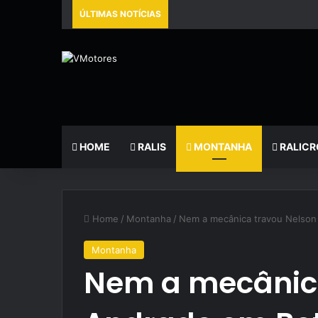
ÚLTIMAS NOTÍCIAS
HOME
RALIS
MONTANHA
RALICR
Home
/
Montanha
/
Nem a mecânica travou Nelson
Montanha
Nem a mecânica