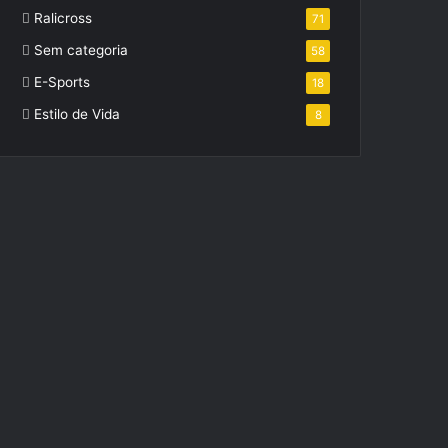
Ralicross
71
Sem categoria
58
E-Sports
18
Estilo de Vida
8