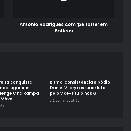
Boticas
António Rodrigues com ‘pé forte’ em
Boticas
reira conquista
Ritmo, consistência e pódio:
ndo lugar nos
Daniel Vilaça assume luta
llenge C na Rampa
pelo vice-título nos GT
 Móvel
2 semanas atrás
rás