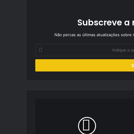
Subscreve a 
Não percas as últimas atualizações sobre r
Indique
o
seu
endereço
de
email
Eva
Laranjeira
conquista
primeira
vitória
da