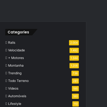
Categories
Ralis
2.004
Velocidade
1.492
+ Motores
1.344
Montanha
1.206
Trending
736
Todo Terreno
281
Videos
195
Automóveis
180
Lifestyle
110