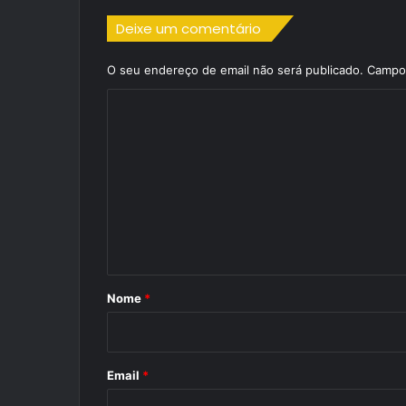
Deixe um comentário
O seu endereço de email não será publicado.
Campos
C
o
m
e
n
t
á
r
Nome
*
i
o
*
Email
*