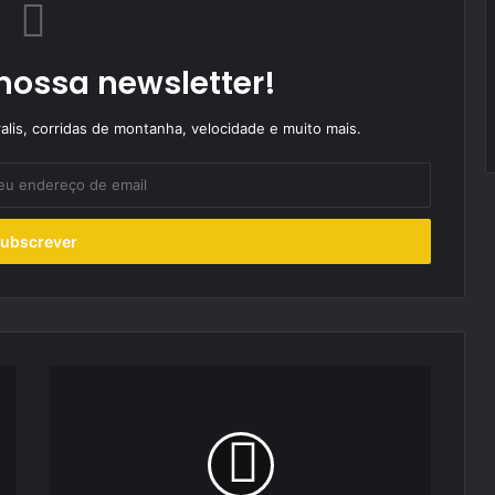
nossa newsletter!
alis, corridas de montanha, velocidade e muito mais.
António
Rodrigues
com
‘pé
forte’
em