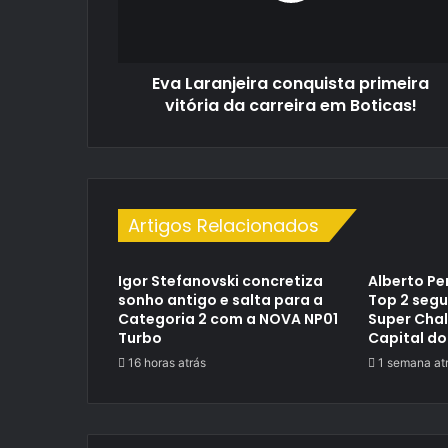
carreira
em
Boticas!
Eva Laranjeira conquista primeira
vitória da carreira em Boticas!
Artigos Relacionados
Igor Stefanovski concretiza
Alberto Pe
sonho antigo e salta para a
Top 2 segu
Categoria 2 com a NOVA NP01
Super Cha
Turbo
Capital do
16 horas atrás
1 semana at