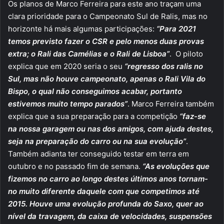
Os planos de Marco Ferreira para este ano traçam uma
clara prioridade para o Campeonato Sul de Ralis, mas no
horizonte há mais algumas participações:
“Para 2021
temos previsto fazer o CSR e pelo menos duas provas
extra; o Rali das Camélias e o Rali de Lisboa”
. O piloto
explica que em 2020 seria o seu
“regresso dos ralis no
Sul, mas não houve campeonato, apenas o Rali Vila do
Bispo, o qual não conseguimos acabar, portanto
estivemos muito tempo parados”
. Marco Ferreira também
explica que a sua preparação para a competição
“faz-se
na nossa garagem ou nas dos amigos, com ajuda destes,
seja na preparação do carro ou na sua evolução”
.
Também adianta ter conseguido testar em terra em
outubro e no passado fim de semana.
“As evoluções que
fizemos no carro ao longo destes últimos anos tornam-
no muito diferente daquele com que competimos até
2015. Houve uma evolução profunda do Saxo, quer ao
nível da travagem, da caixa de velocidades, suspensões