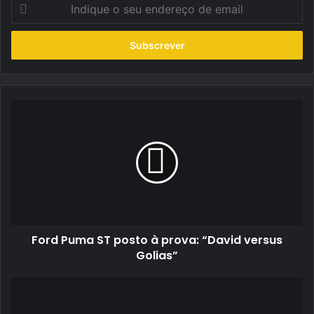
Indique
o
seu
endereço
de
email
Ford
Puma
ST
posto
à
prova:
“David
versus
Golias”
Ford Puma ST posto à prova: “David versus
Golias”
Nuno
Guimarães
pode