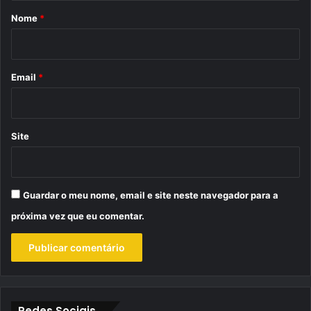
r
Nome
*
i
o
*
Email
*
Site
Guardar o meu nome, email e site neste navegador para a
próxima vez que eu comentar.
Redes Sociais