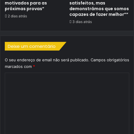
motivados para as
satisfeitos, mas
próximas provas”
demonstrámos que somos
capazes de fazer melhor””
2 dias atrás
3 dias atrás
Deixe um comentário
O seu endereço de email não será publicado.
Campos obrigatórios
marcados com
*
C
o
m
e
n
t
á