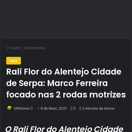
Home
/
Automóveis
Ralis
Rali Flor do Alentejo Cidade
de Serpa: Marco Ferreira
focado nas 2 rodas motrizes
Send
VMotores
6 de Maio, 2021
0
2 minutos de leitura
an
email
O
Rali Flor do Alentejo Cidade