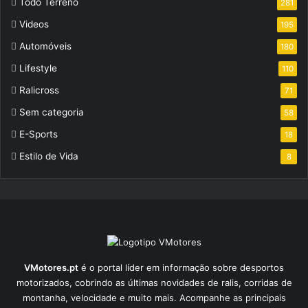
Todo Terreno
281
Videos
195
Automóveis
180
Lifestyle
110
Ralicross
71
Sem categoria
58
E-Sports
18
Estilo de Vida
8
VMotores.pt
é o portal líder em informação sobre desportos
motorizados, cobrindo as últimas novidades de ralis, corridas de
montanha, velocidade e muito mais. Acompanhe as principais