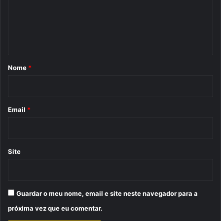
e
n
t
á
r
Nome
*
i
o
*
Email
*
Site
Guardar o meu nome, email e site neste navegador para a
próxima vez que eu comentar.