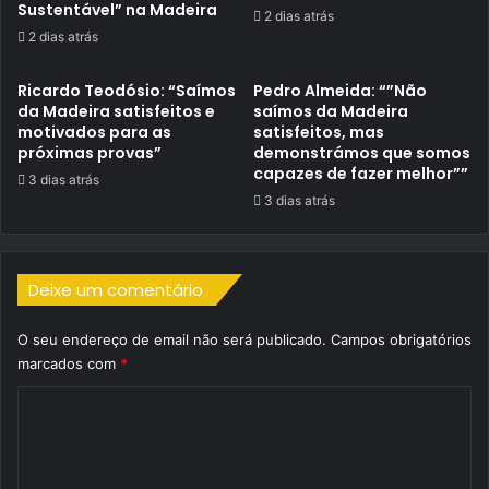
Sustentável” na Madeira
2 dias atrás
2 dias atrás
Ricardo Teodósio: “Saímos
Pedro Almeida: “”Não
da Madeira satisfeitos e
saímos da Madeira
motivados para as
satisfeitos, mas
próximas provas”
demonstrámos que somos
capazes de fazer melhor””
3 dias atrás
3 dias atrás
Deixe um comentário
O seu endereço de email não será publicado.
Campos obrigatórios
marcados com
*
C
o
m