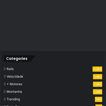
Categories
Ralis
2.004
Velocidade
1.492
+ Motores
1.344
Montanha
1.206
Trending
736