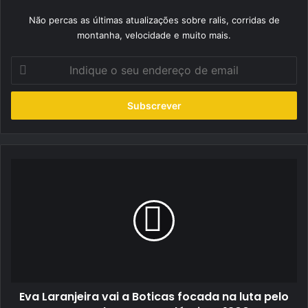
Não percas as últimas atualizações sobre ralis, corridas de
montanha, velocidade e muito mais.
Indique
o
seu
endereço
de
email
Eva
Laranjeira
vai
a
Boticas
focada
na
luta
pelo
Eva Laranjeira vai a Boticas focada na luta pelo
comando