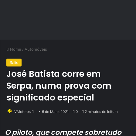
Home
/
Automóveis
Ralis
José Batista corre em
Serpa, numa prova com
significado especial
Send
VMotores
6 de Maio, 2021
0
2 minutos de leitura
an
email
O piloto, que compete sobretudo