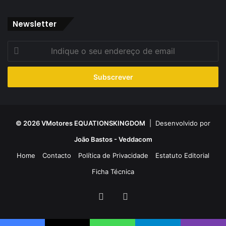
Newsletter
Indique
o
seu
endereço
de
email
© 2026 VMotores EQUATIONSKINGDOM
| Desenvolvido por
João Bastos - Veddacom
Home
Contacto
Política de Privacidade
Estatuto Editorial
Ficha Técnica
Facebook
YouTube