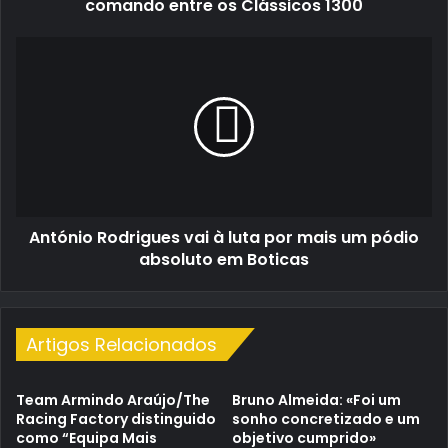
entre
comando entre os Clássicos 1300
os
Clássicos
António
1300
Rodrigues
vai
à
luta
por
mais
um
pódio
António Rodrigues vai à luta por mais um pódio
absoluto
em
absoluto em Boticas
Boticas
Artigos Relacionados
Team Armindo Araújo/The
Bruno Almeida: «Foi um
Racing Factory distinguido
sonho concretizado e um
como “Equipa Mais
objetivo cumprido»