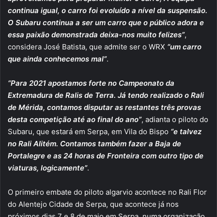
continua igual, o carro foi evoluído a nível da suspensão.
O Subaru continua a ser um carro que o público adora e
essa paixão demonstrada deixa-nos muito felizes”
,
considera José Batista, que admite ser o WRX
“um carro
que ainda conhecemos mal”
.
“Para 2021 apostamos forte no Campeonato da
Extremadura de Ralis de Terra. Já tendo realizado o Rali
de Mérida, contamos disputar as restantes três provas
desta competição até ao final do ano”
, adianta o piloto do
Subaru, que estará em Serpa, em Vila do Bispo
“e talvez
no Rali Alitém. Contamos também fazer a Baja de
Portalegre e as 24 horas de Fronteira com outro tipo de
viaturas, logicamente”
.
O primeiro embate do piloto algarvio acontece no Rali Flor
do Alentejo Cidade de Serpa, que acontece já nos
próximos dias 7 e 8 de maio em Serpa, numa organização