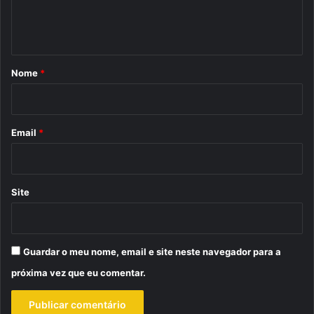
n
t
á
r
Nome
*
i
o
*
Email
*
Site
Guardar o meu nome, email e site neste navegador para a
próxima vez que eu comentar.