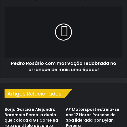
Pedro
Rosário
com
motivação
redobrada
no
arranque
de
mais
Pedro Rosário com motivação redobrada no
uma
época!
arranque de mais uma época!
Artigos Relacionados
Borja García e Alejandro
AF Motorsport estreia-se
Barambio Perea: a dupla
nas 12 Horas Porsche de
que coloca a GT Corse na
Spa liderada por Dylan
rota do título absoluto
Pereira