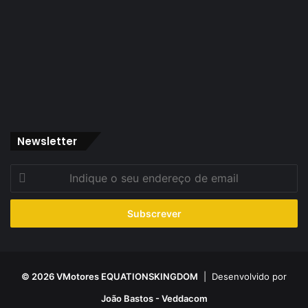
Newsletter
Indique
o
seu
endereço
de
email
© 2026 VMotores EQUATIONSKINGDOM
| Desenvolvido por
João Bastos - Veddacom