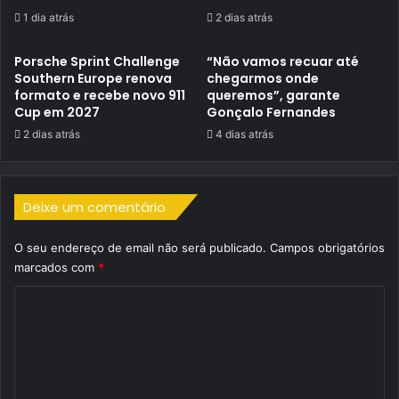
1 dia atrás
2 dias atrás
Porsche Sprint Challenge
“Não vamos recuar até
Southern Europe renova
chegarmos onde
formato e recebe novo 911
queremos”, garante
Cup em 2027
Gonçalo Fernandes
2 dias atrás
4 dias atrás
Deixe um comentário
O seu endereço de email não será publicado.
Campos obrigatórios
marcados com
*
C
o
m
e