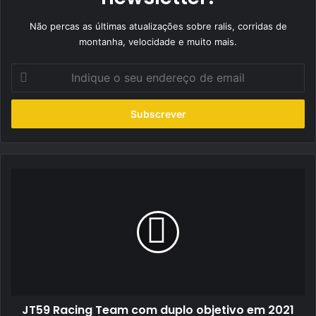
Não percas as últimas atualizações sobre ralis, corridas de
montanha, velocidade e muito mais.
Indique
o
seu
endereço
de
email
JT59
Racing
Team
com
duplo
objetivo
em
2021
JT59 Racing Team com duplo objetivo em 2021