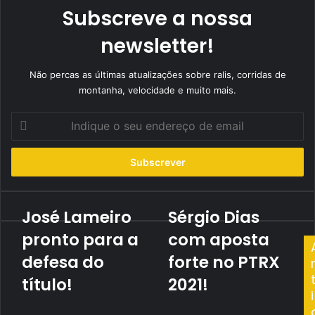
Subscreve a nossa
newsletter!
Não percas as últimas atualizações sobre ralis, corridas de
montanha, velocidade e muito mais.
Indique
o
seu
endereço
de
email
José Lameiro
Sérgio Dias
José
Sérgio
Lameiro
Dias
pronto para a
com aposta
pronto
com
para
defesa do
aposta
forte no PTRX
a
forte
título!
2021!
defesa
no
i
do
PTRX