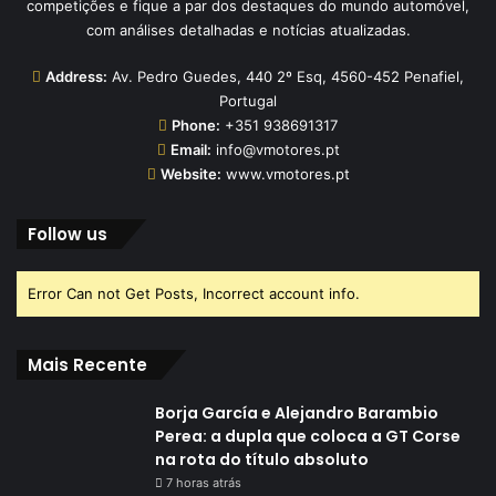
competições e fique a par dos destaques do mundo automóvel,
com análises detalhadas e notícias atualizadas.
Address:
Av. Pedro Guedes, 440 2º Esq, 4560-452 Penafiel,
Portugal
Phone:
+351 938691317
Email:
info@vmotores.pt
Website:
www.vmotores.pt
Follow us
Error Can not Get Posts, Incorrect account info.
Mais Recente
Borja García e Alejandro Barambio
Perea: a dupla que coloca a GT Corse
na rota do título absoluto
7 horas atrás