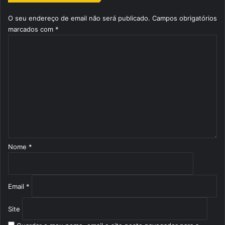
O seu endereço de email não será publicado.
Campos obrigatórios
marcados com
*
C
o
m
e
n
t
á
r
i
o
Nome
*
*
Email
*
Site