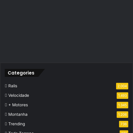
Categories
Ralis
2.004
Velocidade
1.493
+ Motores
1.345
Montanha
1.206
Trending
736