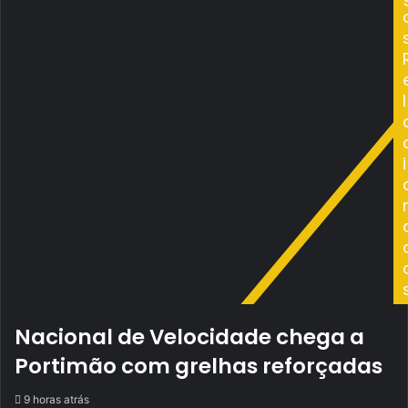
título!
2021!
l
i
Nacional de Velocidade chega a
Portimão com grelhas reforçadas
9 horas atrás