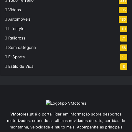
Todo Terreno
281
Videos
195
Automóveis
180
Lifestyle
111
Ralicross
71
Sem categoria
58
E-Sports
18
Estilo de Vida
8
VMotores.pt
é o portal líder em informação sobre desportos
motorizados, cobrindo as últimas novidades de ralis, corridas de
montanha, velocidade e muito mais. Acompanhe as principais