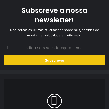
Subscreve a nossa
newsletter!
Não percas as últimas atualizações sobre ralis, corridas de
montanha, velocidade e muito mais.
Indique
o
seu
endereço
de
email
Nelson
Silva
no
Top
5
Kumho