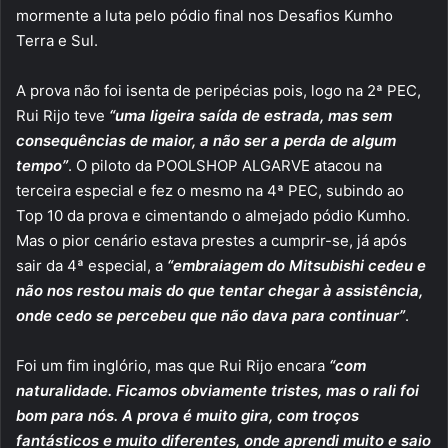
mormente a luta pelo pódio final nos Desafios Kumho
Terra e Sul.
A prova não foi isenta de peripécias pois, logo na 2ª PEC,
Rui Rijo teve
“uma ligeira saída de estrada, mas sem
consequências de maior, a não ser a perda de algum
tempo”
. O piloto da POOLSHOP ALGARVE atacou na
terceira especial e fez o mesmo na 4ª PEC, subindo ao
Top 10 da prova e cimentando o almejado pódio Kumho.
Mas o pior cenário estava prestes a cumprir-se, já após
sair da 4ª especial, a
“embraiagem do Mitsubishi cedeu e
não nos restou mais do que tentar chegar à assistência,
onde cedo se percebeu que não dava para continuar”
.
Foi um fim inglório, mas que Rui Rijo encara
“com
naturalidade. Ficamos obviamente tristes, mas o rali foi
bom para nós. A prova é muito gira, com troços
fantásticos e muito diferentes, onde aprendi muito e saio