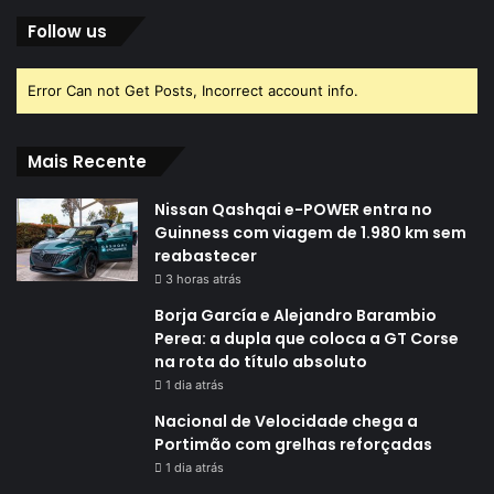
Follow us
Error Can not Get Posts, Incorrect account info.
Mais Recente
Nissan Qashqai e-POWER entra no
Guinness com viagem de 1.980 km sem
reabastecer
3 horas atrás
Borja García e Alejandro Barambio
Perea: a dupla que coloca a GT Corse
na rota do título absoluto
1 dia atrás
Nacional de Velocidade chega a
Portimão com grelhas reforçadas
1 dia atrás