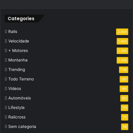
Categories
Ralis
2.004
Velocidade
1.493
+ Motores
1.345
Montanha
1.206
Trending
736
Todo Terreno
281
Videos
195
Automóveis
181
Lifestyle
111
Ralicross
71
Sem categoria
58