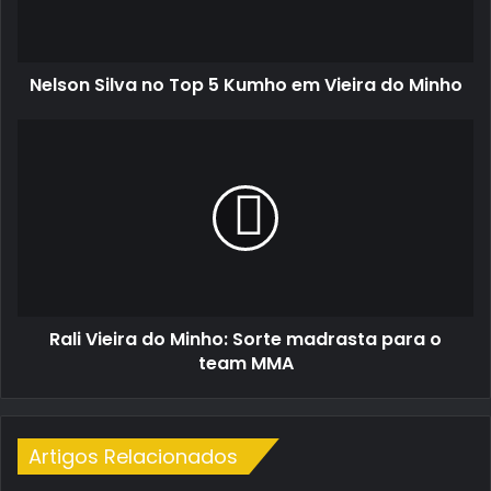
em
Vieira
do
Nelson Silva no Top 5 Kumho em Vieira do Minho
Minho
Rali
Vieira
do
Minho:
Sorte
madrasta
para
o
team
Rali Vieira do Minho: Sorte madrasta para o
MMA
team MMA
Artigos Relacionados