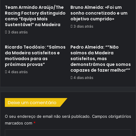
Team Armindo Araújo/The
Bruno Almeida: «Foi um
Racing Factory distinguido
sonho concretizado e um
como “Equipa Mais
objetivo cumprido»
Sustentável” na Madeira
3 dias atrás
3 dias atrás
Ricardo Teodósio: “Saímos
Pedro Almeida: “”Não
da Madeira satisfeitos e
saímos da Madeira
motivados para as
satisfeitos, mas
próximas provas”
demonstrámos que somos
capazes de fazer melhor””
4 dias atrás
4 dias atrás
Deixe um comentário
O seu endereço de email não será publicado.
Campos obrigatórios
marcados com
*
C