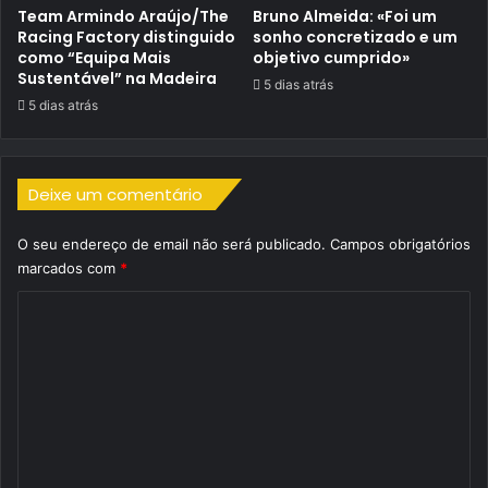
Team Armindo Araújo/The
Bruno Almeida: «Foi um
Racing Factory distinguido
sonho concretizado e um
como “Equipa Mais
objetivo cumprido»
Sustentável” na Madeira
5 dias atrás
5 dias atrás
Deixe um comentário
O seu endereço de email não será publicado.
Campos obrigatórios
marcados com
*
C
o
m
e
n
t