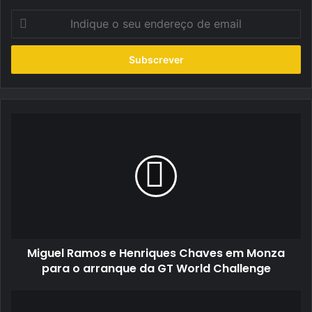
Indique
o
seu
endereço
de
email
Miguel
Ramos
e
Henriques
Chaves
em
Monza
para
o
Miguel Ramos e Henriques Chaves em Monza
arranque
da
para o arranque da GT World Challenge
GT
World
José
Challenge
Pedro