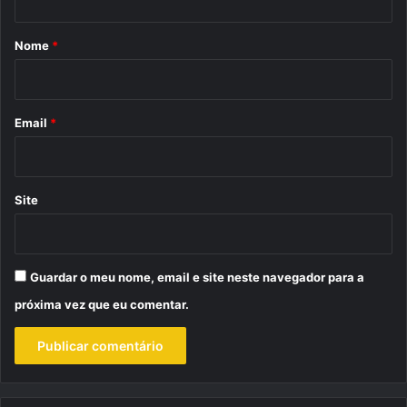
á
r
Nome
*
i
o
*
Email
*
Site
Guardar o meu nome, email e site neste navegador para a
próxima vez que eu comentar.