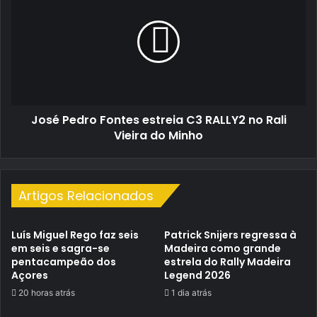
Fontes
estreia
C3
RALLY2
no
Rali
Vieira
José Pedro Fontes estreia C3 RALLY2 no Rali
do
Minho
Vieira do Minho
Artigos Relacionados
Luís Miguel Rego faz seis
Patrick Snijers regressa à
em seis e sagra-se
Madeira como grande
pentacampeão dos
estrela do Rally Madeira
Açores
Legend 2026
20 horas atrás
1 dia atrás