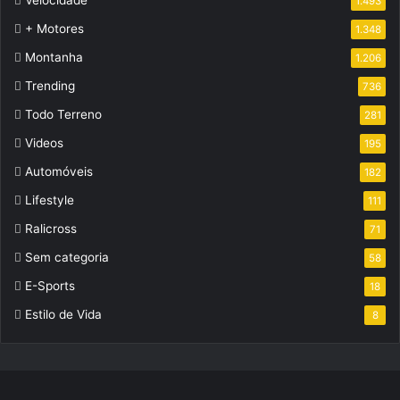
1.493
+ Motores
1.348
Montanha
1.206
Trending
736
Todo Terreno
281
Videos
195
Automóveis
182
Lifestyle
111
Ralicross
71
Sem categoria
58
E-Sports
18
Estilo de Vida
8