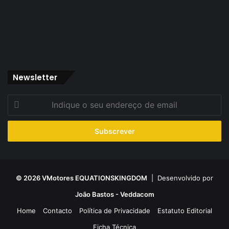
Newsletter
Indique
o
seu
endereço
de
email
© 2026 VMotores EQUATIONSKINGDOM
| Desenvolvido por
João Bastos - Veddacom
Home
Contacto
Política de Privacidade
Estatuto Editorial
Ficha Técnica