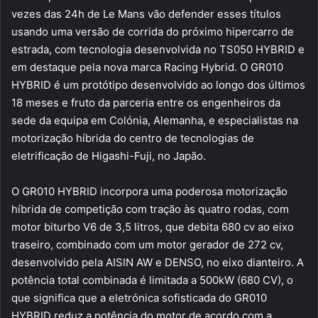
vezes das 24h de Le Mans vão defender esses títulos
usando uma versão de corrida do próximo hipercarro de
estrada, com tecnologia desenvolvida no TS050 HYBRID e
em destaque pela nova marca Racing Hybrid. O GR010
HYBRID é um protótipo desenvolvido ao longo dos últimos
18 meses e fruto da parceria entre os engenheiros da
sede da equipa em Colónia, Alemanha, e especialistas na
motorização híbrida do centro de tecnologias de
eletrificação de Higashi-Fuji, no Japão.
O GR010 HYBRID incorpora uma poderosa motorização
híbrida de competição com tração às quatro rodas, com
motor biturbo V6 de 3,5 litros, que debita 680 cv ao eixo
traseiro, combinado com um motor gerador de 272 cv,
desenvolvido pela AISIN AW e DENSO, no eixo dianteiro. A
potência total combinada é limitada a 500kW (680 CV), o
que significa que a eletrónica sofisticada do GR010
HYBRID reduz a potência do motor de acordo com a