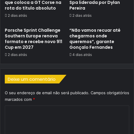
que coloca a GT Corse na
Spa liderada por Dylan
rota do título absoluto
Pereira
2 dias atrás
2 dias atrás
Porsche Sprint Challenge
“Não vamos recuar até
Southern Europe renova
chegarmos onde
formato e recebe novo 911
queremos”, garante
Cup em 2027
Gonçalo Fernandes
2 dias atrás
4 dias atrás
Deixe um comentário
O seu endereço de email não será publicado.
Campos obrigatórios
marcados com
*
C
o
m