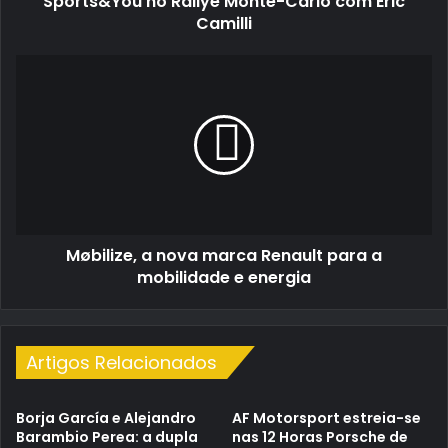
Sports&You no Rallye Monte-Carlo com Eric
no
Camilli
Rallye
Monte-
Møbilize,
Carlo
a
com
nova
Eric
marca
Camilli
Renault
para
a
mobilidade
e
Møbilize, a nova marca Renault para a
energia
mobilidade e energia
Artigos Relacionados
Borja García e Alejandro
AF Motorsport estreia-se
Barambio Perea: a dupla
nas 12 Horas Porsche de