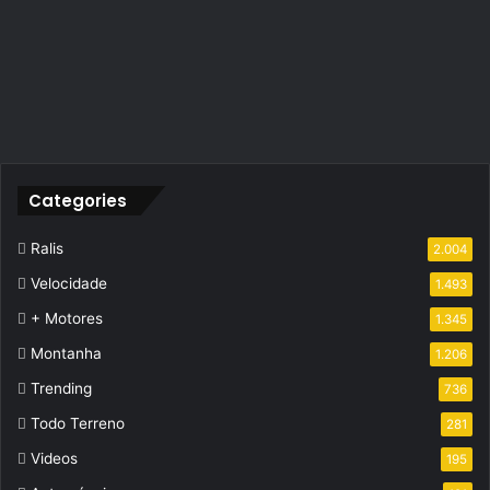
Categories
Ralis
2.004
Velocidade
1.493
+ Motores
1.345
Montanha
1.206
Trending
736
Todo Terreno
281
Videos
195