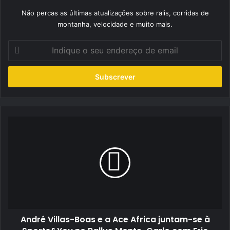
Não percas as últimas atualizações sobre ralis, corridas de
montanha, velocidade e muito mais.
Indique
o
seu
endereço
de
email
André
Villas-
Boas
e
a
Ace
Africa
juntam-
se
André Villas-Boas e a Ace Africa juntam-se à
à
Sports&You