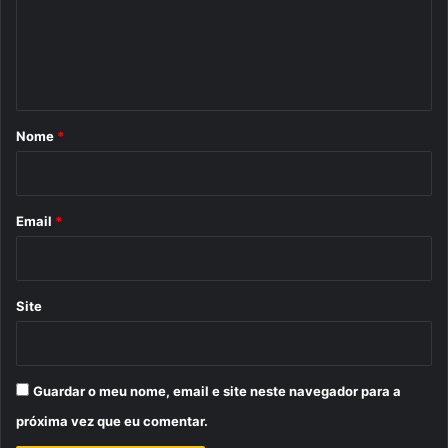
e
n
t
á
r
Nome
*
i
o
*
Email
*
Site
Guardar o meu nome, email e site neste navegador para a
próxima vez que eu comentar.