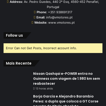
Address:
Av. Pedro Guedes, 440 2º Esq, 4560-452 Penafiel,
Portugal
Phone:
+351 938691317
Email:
info@vmotores.pt
Website:
www.vmotores.pt
Follow us
Error Can not Get Posts, Incorrect account info.
Mais Recente
Nissan Qashqai e-POWER entra no
Guinness com viagem de 1.980 km sem
reabastecer
13 horas atrás
Borja García e Alejandro Barambio
Perea: a dupla que coloca a GT Corse