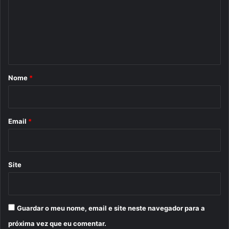
e
n
t
á
r
Nome
*
i
o
*
Email
*
Site
Guardar o meu nome, email e site neste navegador para a
próxima vez que eu comentar.