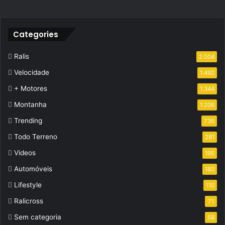
Categories
Ralis
2.004
Velocidade
1.492
+ Motores
1.344
Montanha
1.206
Trending
736
Todo Terreno
281
Videos
195
Automóveis
180
Lifestyle
110
Ralicross
71
Sem categoria
58