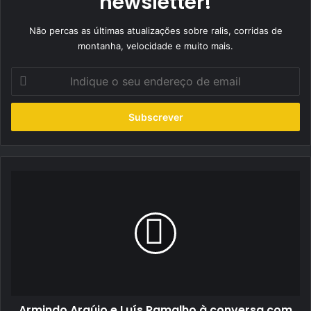
newsletter!
Não percas as últimas atualizações sobre ralis, corridas de
montanha, velocidade e muito mais.
Indique
o
seu
endereço
de
email
Armindo
Araújo
e
Luís
Ramalho
à
conversa
com
a
Armindo Araújo e Luís Ramalho à conversa com
VMotores