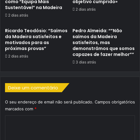
como “Equipa Mais
objetivo cumprido»
Sustentável” na Madeira
2 dias atrás
2 dias atrás
Ricardo Teodósio: “Saímos
Pedro Almeida: “”Não
da Madeira satisfeitos e
saímos da Madeira
motivados para as
satisfeitos, mas
próximas provas”
demonstrámos que somos
capazes de fazer melhor””
2 dias atrás
3 dias atrás
Deixe um comentário
O seu endereço de email não será publicado.
Campos obrigatórios
marcados com
*
C
o
m