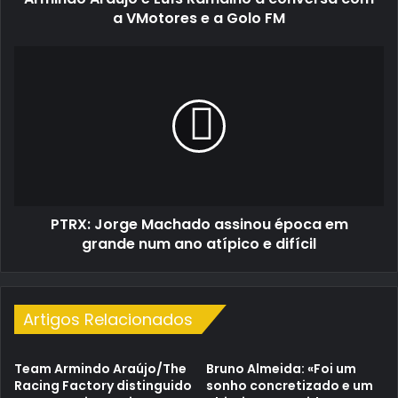
e
a VMotores e a Golo FM
a
Golo
PTRX:
FM
Jorge
Machado
assinou
época
em
grande
num
ano
PTRX: Jorge Machado assinou época em
atípico
e
grande num ano atípico e difícil
difícil
Artigos Relacionados
Team Armindo Araújo/The
Bruno Almeida: «Foi um
Racing Factory distinguido
sonho concretizado e um