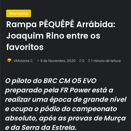
Montanha
Rampa PÊQUÊPÊ Arrábida:
Joaquim Rino entre os
favoritos
Send
VMotores
5 de Novembro, 2020
0
1 minuto de leitura
an
email
O piloto do BRC CM O5 EVO
preparado pela FR Power está a
realizar uma época de grande nível
e ocupa o pódio do campeonato
absoluto, após as provas de Murça
e da Serra da Estrela.