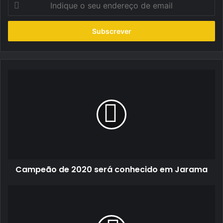
o
seu
endereço
de
email
Campeão
de
2020
será
conhecido
em
Jarama
Campeão de 2020 será conhecido em Jarama
Rampa
PÊQUÊPÊ
Arrábida:
José