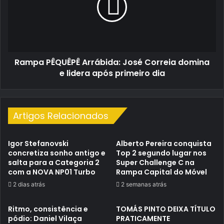
Correia
domina
e
lidera
após
Rampa PÊQUÊPÊ Arrábida: José Correia domina
primeiro
dia
e lidera após primeiro dia
Artigos Relacionados
Igor Stefanovski
Alberto Pereira conquista
concretiza sonho antigo e
Top 2 segundo lugar nos
salta para a Categoria 2
Super Challenge C na
com a NOVA NP01 Turbo
Rampa Capital do Móvel
2 dias atrás
2 semanas atrás
Ritmo, consistência e
TOMÁS PINTO DEIXA TÍTULO
pódio: Daniel Vilaça
PRATICAMENTE