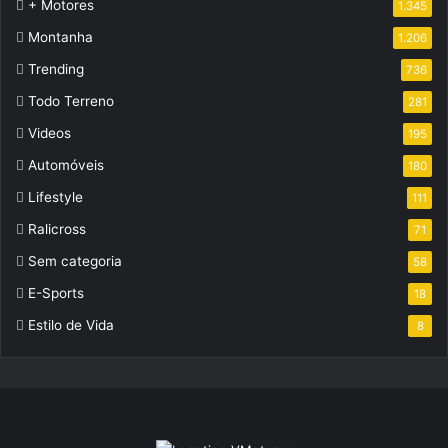
+ Motores
1.345
Montanha
1.206
Trending
736
Todo Terreno
281
Videos
195
Automóveis
180
Lifestyle
111
Ralicross
71
Sem categoria
58
E-Sports
18
Estilo de Vida
8