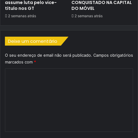
assume luta pelo vice-
CONQUISTADO NA CAPITAL
título nos GT
DO MÓVEL
2 semanas atrás
2 semanas atrás
Deixe um comentário
O seu endereço de email não será publicado.
Campos obrigatórios
marcados com
*
C
o
m
e
n
t
á
r