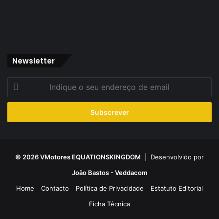
Newsletter
Indique
o
seu
endereço
de
email
© 2026 VMotores EQUATIONSKINGDOM
| Desenvolvido por
João Bastos - Veddacom
Home
Contacto
Política de Privacidade
Estatuto Editorial
Ficha Técnica