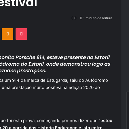
estival
0
1 minuto de leitura
VKontakte
Odnoklassniki
Pocket
onito Porsche 914, esteve presente no Estoril
utódromo do Estoril, onde demonstrou logo as
grandes prestações.
liza um 914 da marca de Estugarda, saiu do Autódromo
do uma prestação muito positiva na edição 2020 do
ue foi esta prova, começando por nos dizer que
“estou
p 20 a corrida dos Historic Endurance e isto entre