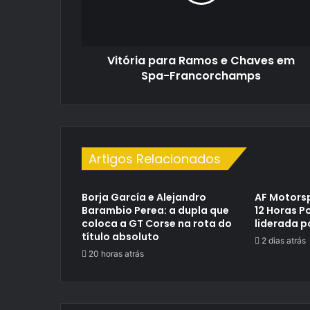
em
Spa-
Francorchamps
Vitória para Ramos e Chaves em
Spa-Francorchamps
Artigos Relacionados
Borja García e Alejandro
AF Motorsp
Barambio Perea: a dupla que
12 Horas P
coloca a GT Corse na rota do
liderada p
título absoluto
2 dias atrás
20 horas atrás