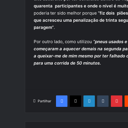
quarenta participantes e onde o nível é muito
poderia ter sido melhor porque
“fiz dois piões
que acresceu uma penalização de trinta segu
paragem”
.
Por outro lado, como utilizou
“pneus usados e 
começaram a aquecer demais na segunda parte
a queixar-me de mim mesmo por ter falhado 
para uma corrida de 50 minutos
.
Facebook
X
LinkedIn
Tumblr
Pin
Partilhar