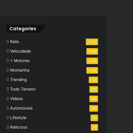
Categories
Ralis
2.004
Velocidade
1.493
+ Motores
1.345
Montanha
1.206
Trending
736
Todo Terreno
281
Videos
195
Automóveis
180
Lifestyle
111
Ralicross
71