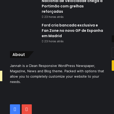
Nacional de Velocidade chega a
Portimão com grelhas
reforçadas
23 horas atrás
Ford cria bancada exclusiva e
Fan Zone no novo GP de Espanha
em Madrid
23 horas atrás
I
About
o
s
Jannah is a Clean Responsive WordPress Newspaper,
e
Magazine, News and Blog theme. Packed with options that
d
allow you to completely customize your website to your
e
needs.
Facebook
YouTube