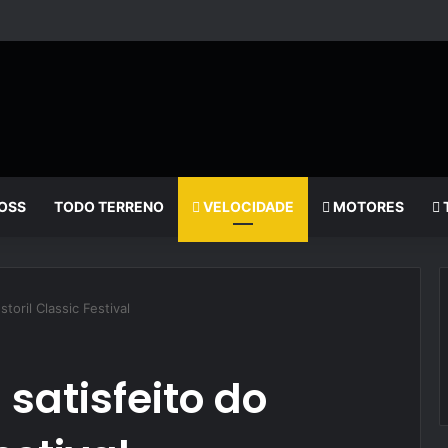
OSS
TODO TERRENO
VELOCIDADE
MOTORES
storil Classic Festival
 satisfeito do