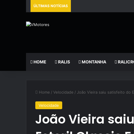
ÚLTIMAS NOTÍCIAS
HOME
RALIS
MONTANHA
RALICR
Home
/
Velocidade
/
João Vieira saiu satisfeito do E
Velocidade
João Vieira saiu