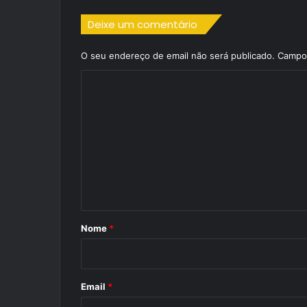
Deixe um comentário
O seu endereço de email não será publicado.
Campos
C
o
m
e
n
t
á
r
Nome
*
i
o
*
Email
*