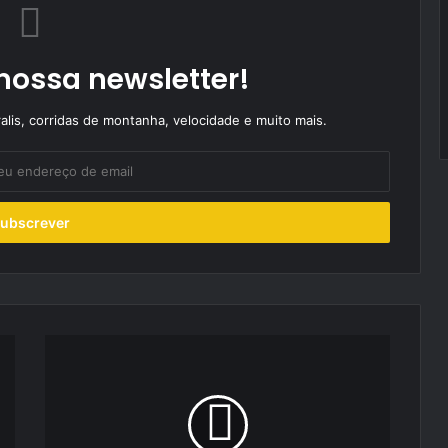
nossa newsletter!
alis, corridas de montanha, velocidade e muito mais.
Vitória
em
Magny
Cours
reforça