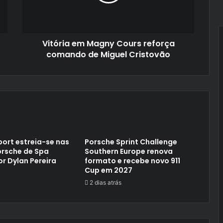
comando
de
Miguel
Cristovão
Vitória em Magny Cours reforça
comando de Miguel Cristovão
ort estreia-se nas
Porsche Sprint Challenge
orsche de Spa
Southern Europe renova
or Dylan Pereira
formato e recebe novo 911
Cup em 2027
2 dias atrás