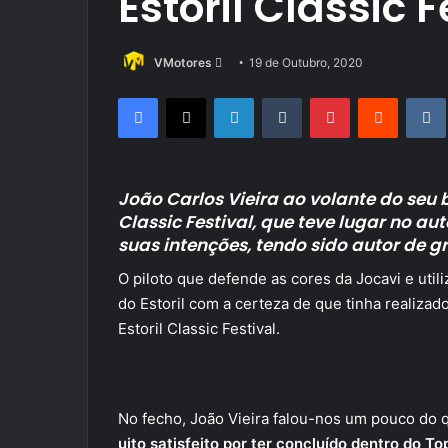
Estoril Classic F
Send
VMotores
19 de Outubro, 2020
an
Facebook
X
LinkedIn
Tumblr
Pinterest
Reddit
email
João Carlos Vieira ao volante do seu b
Classic Festival, que teve lugar no a
suas intenções, tendo sido autor de 
O piloto que defende as cores da Jocavi e uti
do Estoril com a certeza de que tinha realiza
Estoril Classic Festival.
No fecho, João Vieira
falou-nos um pouco do q
uito satisfeito por ter concluído dentro do To