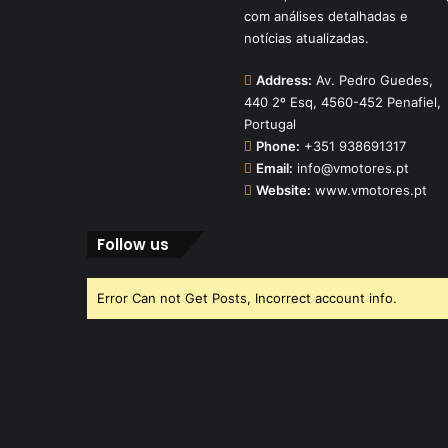
com análises detalhadas e
notícias atualizadas.
Address:
Av. Pedro Guedes,
440 2º Esq, 4560-452 Penafiel,
Portugal
Phone:
+351 938691317
Email:
info@vmotores.pt
Website:
www.vmotores.pt
Follow us
Error Can not Get Posts, Incorrect account info.