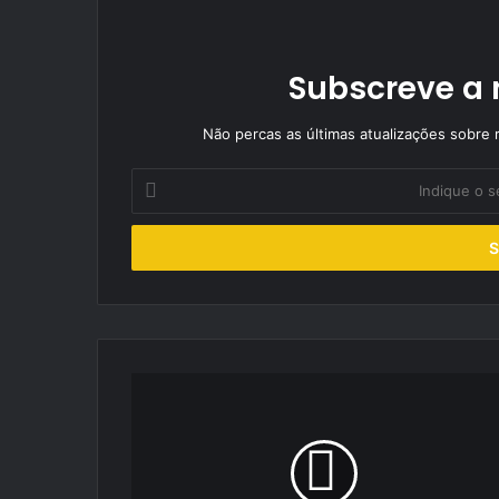
Subscreve a 
Não percas as últimas atualizações sobre r
Indique
o
seu
endereço
de
email
Vitória
para
Ramos
e
Chaves