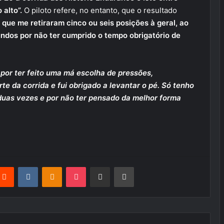
 alto”.
O piloto refere, no entanto, que o resultado
 que me retiraram cinco ou seis posições à geral, ao
ndos por não ter cumprido o tempo obrigatório de
por ter feito uma má escolha de pressões,
 da corrida e fui obrigado a levantar o pé.
Só tenho
duas vezes e por não ter pensado da melhor forma
terest
Reddit
VKontakte
Odnoklassniki
Pocket
Partilhar Via Email
Imprimir