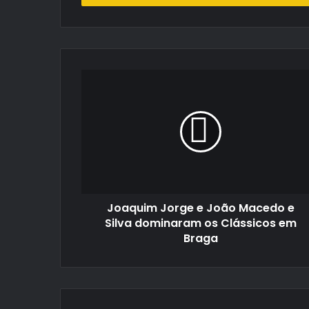
de
email
Joaquim
Jorge
e
João
Macedo
e
Silva
dominaram
os
Joaquim Jorge e João Macedo e
Clássicos
em
Silva dominaram os Clássicos em
Braga
Braga