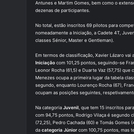
Antunes e Martim Gomes, bem como o extenso 
dezenas de participantes.
No total, estão inscritos 69 pilotos para compe
nomeadamente a Iniciação, a Cadete 4T, Juvenil
classes Sénior, Master e Gentleman).
Em termos de classificação, Xavier Lázaro vai
Iniciação
com 101,25 pontos, seguindo-se Franc
Leonor Rocha (61,5) e Duarte Vaz (57,75) que 
Menezes ocupa a primeira lugar da tabela clas
segundo, enquanto Lourenço Rocha (67), Franc
ocupam as posições seguintes, respetivament
Na categoria
Juvenil
, que tem 15 inscritos pa
com 94,75 pontos, Rodrigo Vilaça é segundo cl
(72,25), Pedro Cachada (60) e Tomás Gomes (4
da
categoria Júnior
com 100,75 pontos, mas te