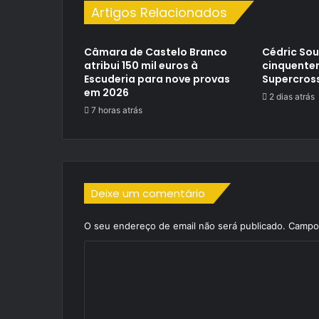
Artigos Relacionados
Câmara de Castelo Branco
Cédric So
atribui 150 mil euros à
cinquente
Escuderia para nove provas
Supercros
em 2026
2 dias atrás
7 horas atrás
Deixe um comentário
O seu endereço de email não será publicado.
Campos
C
o
m
e