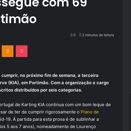
ossegue com 69
rtimão
0
2 minutos de leitura
VKontakte
Odnoklassniki
Pocket
cumprir, no próximo fim de semana, a terceira
arve (KIA), em Portimão. Com a organização a cargo
ritos distribuídos por seis categorias.
ortugal de Karting KIA continua com um bom leque de
sar de ter de cumprir rigorosamente o
Plano de
d-19. À partida para esta prova é de sublinhar a
o (dos 5 aos 7 anos), nomeadamente de Lourenço