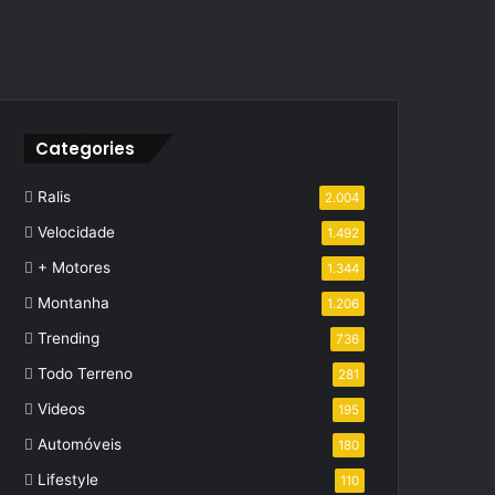
Categories
Ralis
2.004
Velocidade
1.492
+ Motores
1.344
Montanha
1.206
Trending
736
Todo Terreno
281
Videos
195
Automóveis
180
Lifestyle
110