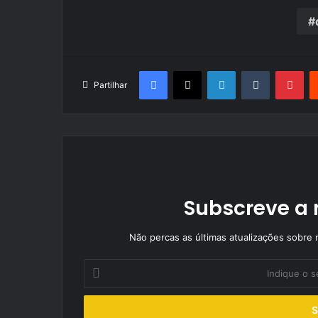
Facebook
X
LinkedIn
Tumblr
Pin
Partilhar
Subscreve a 
Não percas as últimas atualizações sobre r
Indique
o
seu
endereço