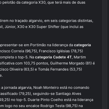
pelotão da categoria X30, que terá mais de duas
tirem no traçado algarvio, em seis categorias distintas,
, Júnior, X30 e X30 Super Shifter (que inclui as
 apresentar-se em Portimão na liderança da
categoria
isco Correia (96,75), Francisco Iglésias (78,75)
completa o top-5. Na
categoria Cadete 4T
, Martim
sificativa com 103,75 pontos, Guilherme Morgado (81) é
isco Oliveira (63,5) e Tomás Fernandes (53,75)
e.
ra a jornada algarvia, Noah Monteiro está no comando
assificado (79,25), seguindo-se Santiago Alves
9,25) no top-5. Duarte Pinto Coelho está na liderança
m logo no seu encalce Rodrigo Testa (98,75) na