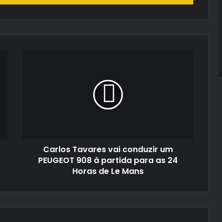
Carlos
Tavares
vai
conduzir
um
PEUGEOT
908
à
partida
Carlos Tavares vai conduzir um
para
as
PEUGEOT 908 à partida para as 24
24
Horas de Le Mans
Horas
de
Le
Mans