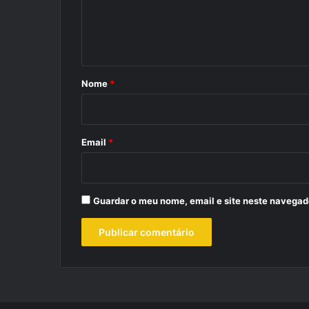
n
t
á
r
Nome
*
i
o
*
Email
*
Guardar o meu nome, email e site neste navegad