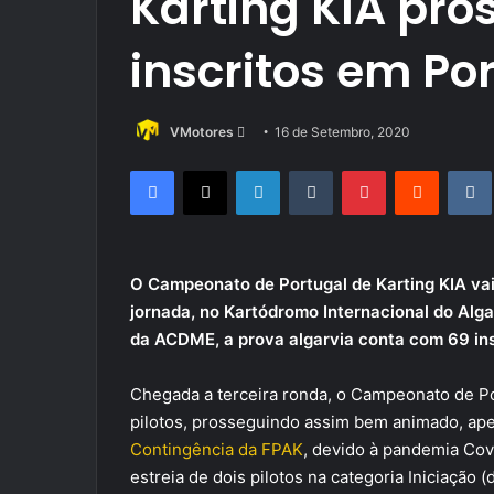
Karting KIA pr
inscritos em Po
Send
VMotores
16 de Setembro, 2020
an
Facebook
X
LinkedIn
Tumblr
Pinterest
Reddit
email
O Campeonato de Portugal de Karting KIA vai 
jornada, no Kartódromo Internacional do Alg
da ACDME, a prova algarvia conta com 69 insc
Chegada a terceira ronda, o Campeonato de P
pilotos, prosseguindo assim bem animado, ape
Contingência da FPAK
, devido à pandemia Covi
estreia de dois pilotos na categoria Iniciaçã