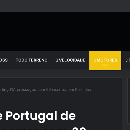
OSS
TODO TERRENO
VELOCIDADE
MOTORES
rting KIA prossegue com 69 inscritos em Portimão
 Portugal de