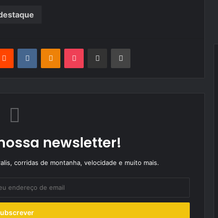
destaque
terest
Reddit
VKontakte
Odnoklassniki
Pocket
Partilhar Via Email
Imprimir
nossa newsletter!
alis, corridas de montanha, velocidade e muito mais.