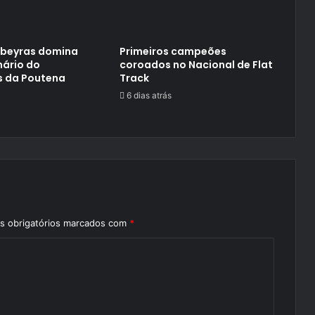
ubeyras domina
Primeiros campeões
nário do
coroados no Nacional de Flat
s da Poutena
Track
6 dias atrás
 obrigatórios marcados com
*