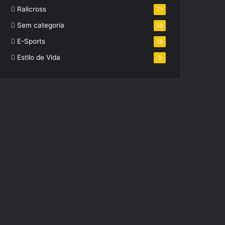
Ralicross
71
Sem categoria
58
E-Sports
18
Estilo de Vida
8