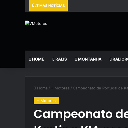
ÚLTIMAS NOTÍCIAS
HOME
RALIS
MONTANHA
RALICR
Home
/
+ Motores
/
Campeonato de Portugal de Ka
+ Motores
Campeonato de