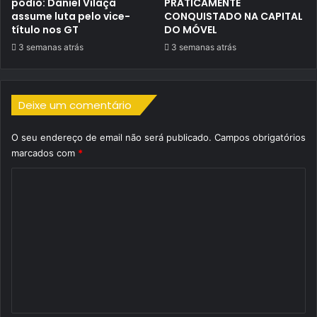
pódio: Daniel Vilaça
PRATICAMENTE
assume luta pelo vice-
CONQUISTADO NA CAPITAL
título nos GT
DO MÓVEL
3 semanas atrás
3 semanas atrás
Deixe um comentário
O seu endereço de email não será publicado.
Campos obrigatórios
marcados com
*
C
o
m
e
n
t
á