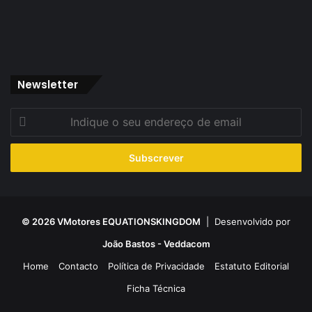
Newsletter
Indique
o
seu
endereço
de
email
© 2026 VMotores EQUATIONSKINGDOM
| Desenvolvido por
João Bastos - Veddacom
Home
Contacto
Política de Privacidade
Estatuto Editorial
Ficha Técnica