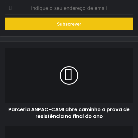
Indique
o
seu
endereço
de
email
Parceria
ANPAC-
CAMI
abre
caminho
a
prova
de
resistência
Parceria ANPAC-CAMI abre caminho a prova de
no
final
resistência no final do ano
do
ano
Novo
Mazda