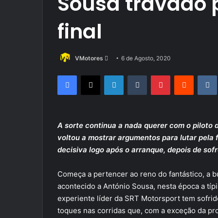
Sousa travado p
final
Send
VMotores
6 de Agosto, 2020
an
Facebook
X
LinkedIn
Tumblr
Pinterest
Reddit
email
A sorte continua a nada querer com o pilot
voltou a mostrar argumentos para lutar pela fr
decisiva logo após o arranque, depois de sof
Começa a pertencer ao reno do fantástico, a 
acontecido a António Sousa, nesta época a tí
experiente líder da SRT Motorsport tem sofr
toques nas corridas que, com a exceção da pr