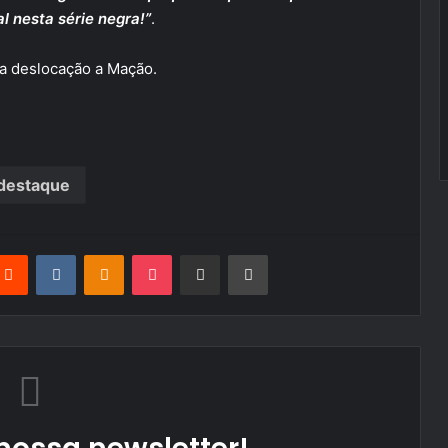
l nesta série negra!”
.
a deslocação a Mação.
destaque
terest
Reddit
VKontakte
Odnoklassniki
Pocket
Partilhar Via Email
Imprimir