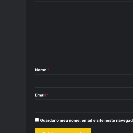
C
o
m
e
n
t
á
r
Nome
*
i
o
*
Email
*
Guardar o meu nome, email e site neste navegad