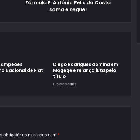
Fórmula E: António Felix da Costa
soma e segue!
 campeões
Diego Rodrigues domina em
o Nacional de Flat
Mogege e relança luta pelo
título
6 dias atrás
 obrigatórios marcados com
*