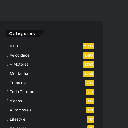
Categories
Ralis
2.004
Velocidade
1.490
+ Motores
1.343
Montanha
1.205
Trending
736
Todo Terreno
281
Videos
195
Automóveis
178
Lifestyle
110