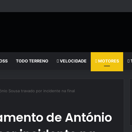
OSS
TODO TERRENO
VELOCIDADE
MOTORES
nio Sousa travado por incidente na final
damento de António