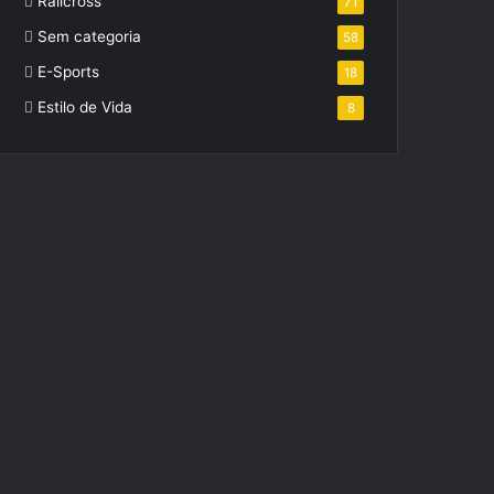
Ralicross
71
Sem categoria
58
E-Sports
18
Estilo de Vida
8