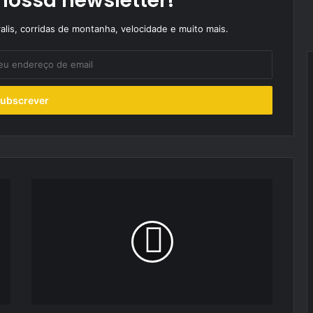
nossa newsletter!
alis, corridas de montanha, velocidade e muito mais.
Fórmula
E:
António
Felix
da
Costa
soma
e
segue!