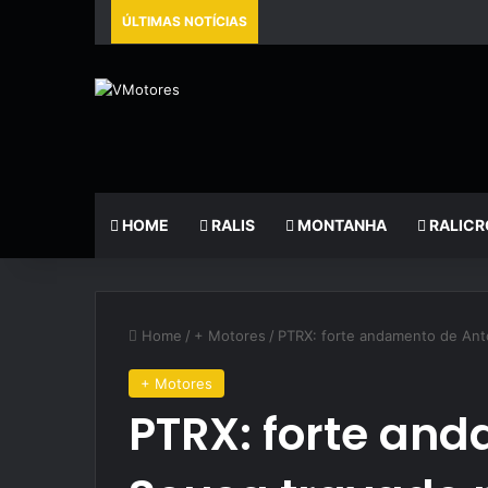
ÚLTIMAS NOTÍCIAS
HOME
RALIS
MONTANHA
RALICR
Home
/
+ Motores
/
PTRX: forte andamento de Antó
+ Motores
PTRX: forte an