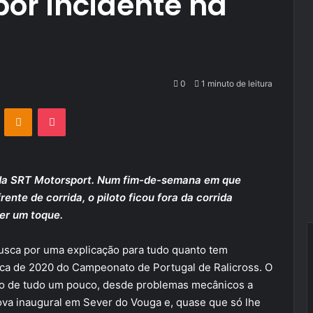
or incidente na
0
1 minuto de leitura
VKontakte
Odnoklassniki
Pocket
o da SRT Motorsport. Num fim-de-semana em que
ente de corrida, o piloto ficou fora da corrida
rer um toque.
busca por uma explicação para tudo quanto tem
pica de 2020 do Campeonato de Portugal de Ralicross. O
ido de tudo um pouco, desde problemas mecânicos a
ova inaugural em Sever do Vouga e, quase que só lhe