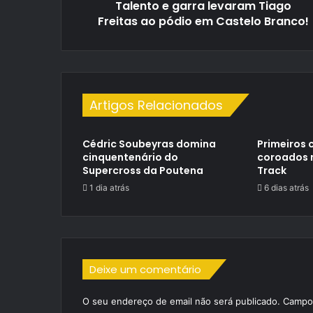
Talento e garra levaram Tiago
Castelo
Branco!
Freitas ao pódio em Castelo Branco!
Artigos Relacionados
Cédric Soubeyras domina
Primeiros
cinquentenário do
coroados n
Supercross da Poutena
Track
1 dia atrás
6 dias atrás
Deixe um comentário
O seu endereço de email não será publicado.
Campos