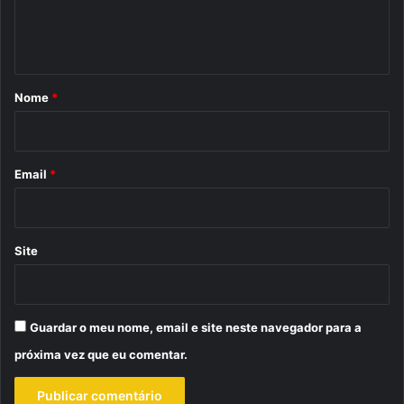
n
t
á
r
Nome
*
i
o
*
Email
*
Site
Guardar o meu nome, email e site neste navegador para a
próxima vez que eu comentar.