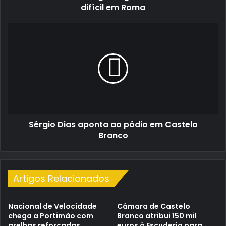
difícil em Roma
Sérgio
Dias
aponta
ao
pódio
em
Castelo
Branco
Sérgio Dias aponta ao pódio em Castelo
Branco
Artigos Relacionados
Nacional de Velocidade
Câmara de Castelo
chega a Portimão com
Branco atribui 150 mil
grelhas reforçadas
euros à Escuderia para