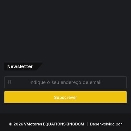
Newsletter
Indique
o
seu
endereço
de
email
© 2026 VMotores EQUATIONSKINGDOM
| Desenvolvido por