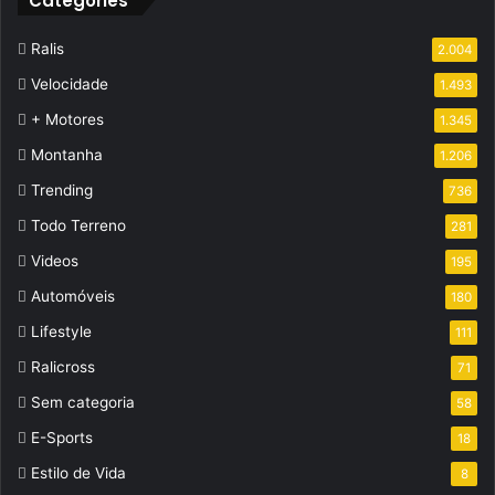
Categories
Ralis
2.004
Velocidade
1.493
+ Motores
1.345
Montanha
1.206
Trending
736
Todo Terreno
281
Videos
195
Automóveis
180
Lifestyle
111
Ralicross
71
Sem categoria
58
E-Sports
18
Estilo de Vida
8