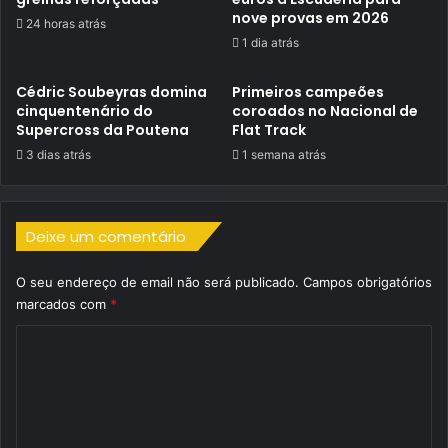
nove provas em 2026
24 horas atrás
1 dia atrás
Cédric Soubeyras domina
Primeiros campeões
cinquentenário do
coroados no Nacional de
Supercross da Poutena
Flat Track
3 dias atrás
1 semana atrás
Deixe um comentário
O seu endereço de email não será publicado.
Campos obrigatórios
marcados com
*
C
o
m
e