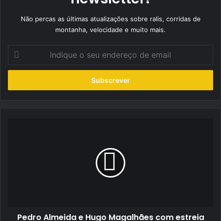
Não percas as últimas atualizações sobre ralis, corridas de
montanha, velocidade e muito mais.
Indique
o
seu
endereço
de
email
Pedro
Almeida
e
Hugo
Magalhães
com
estreia
difícil
em
Pedro Almeida e Hugo Magalhães com estreia
Roma