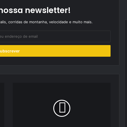
nossa newsletter!
alis, corridas de montanha, velocidade e muito mais.
Carlos
Vieira
de
regresso
às
pistas
nacionais