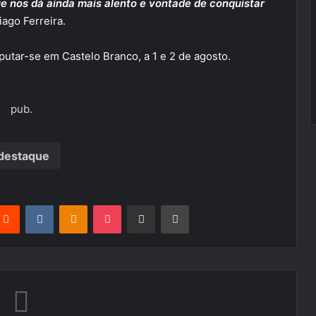
e nos dá ainda mais alento e vontade de conquistar
iago Ferreira.
putar-se em Castelo Branco, a 1 e 2 de agosto.
pub.
destaque
terest
Reddit
VKontakte
Odnoklassniki
Pocket
Partilhar Via Email
Imprimir