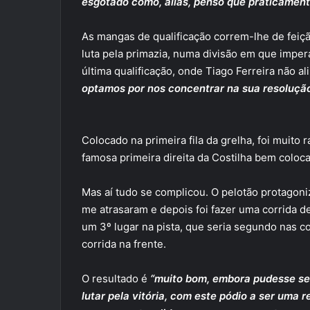
esgotado como, aliás, penso que praticament
As mangas de qualificação correm-lhe de feiç
luta pela primazia, numa divisão em que impera 
última qualificação, onde Tiago Ferreira não 
optamos por nos concentrar na sua resolução 
Colocado na primeira fila da grelha, foi muito
famosa primeira direita da Costilha bem colocad
Mas aí tudo se complicou. O pelotão protago
me atrasaram e depois foi fazer uma corrida de
um 3º lugar na pista, que seria segundo nas co
corrida na frente.
O resultado é
“muito bom, embora pudesse se
lutar pela vitória, com este pódio a ser uma 