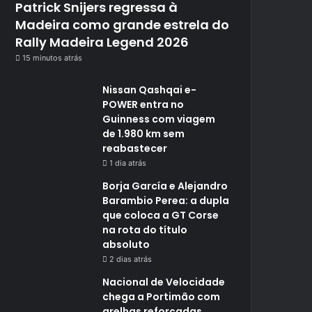
Patrick Snijers regressa à
Madeira como grande estrela do
Rally Madeira Legend 2026
15 minutos atrás
Nissan Qashqai e-
POWER entra no
Guinness com viagem
de 1.980 km sem
reabastecer
1 dia atrás
Borja García e Alejandro
Barambio Perea: a dupla
que coloca a GT Corse
na rota do título
absoluto
2 dias atrás
Nacional de Velocidade
chega a Portimão com
grelhas reforçadas