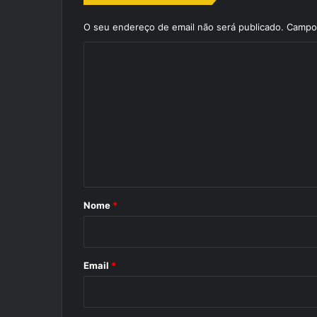
O seu endereço de email não será publicado.
Campos
C
o
m
e
n
t
á
r
Nome
*
i
o
*
Email
*