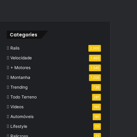
Categories
Ralis
2.005
Velocidade
1.493
+ Motores
1.345
Montanha
1.206
Trending
736
Todo Terreno
281
Videos
195
Automóveis
181
Lifestyle
111
Ralicross
71