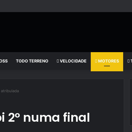
OSS
TODO TERRENO
VELOCIDADE
MOTORES
 atribulada
oi 2º numa final