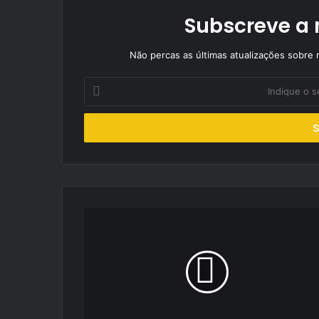
Subscreve a 
Não percas as últimas atualizações sobre r
Indique
o
seu
endereço
de
email
Luís
Alegria
alinha
em
Portimão