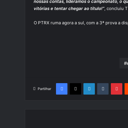
nossas contas, lideramos o campeonato, o qu
vitórias e tentar chegar ao título!”
, concluiu T
O PTRX ruma agora a sul, com a 3ª prova a dis
Facebook
X
LinkedIn
Tumblr
Pin
Partilhar