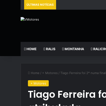
ÚLTIMAS NOTÍCIAS
HOME
RALIS
MONTANHA
RALICR
Home
/
+ Motores
/
Tiago Ferreira foi 2º numa final
+ Motores
Tiago Ferreira f