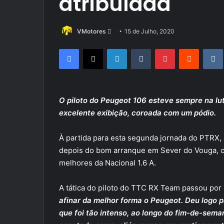
atribulada
Send
VMotores
15 de Julho, 2020
an
Facebook
X
LinkedIn
Tumblr
Pinterest
Reddit
email
O piloto do Peugeot 106 esteve sempre na lut
excelente exibição, coroada com um pódio.
À partida para esta segunda jornada do PTRX, a
depois do bom arranque em Sever do Vouga, 
melhores da Nacional 1.6 A.
A tática do piloto do TTC RX Team passou por
afinar da melhor forma o Peugeot. Deu logo pa
que foi tão intenso, ao longo do fim-de-seman