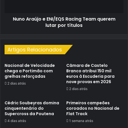
querem
lutar
por
Nuno Araújo e ENI/EQS Racing Team querem
títulos
lutar por títulos
Artigos Relacionados
Nacional de Velocidade
Câmara de Castelo
chega a Portimão com
Branco atribui 150 mil
grelhas reforçadas
euros à Escuderia para
nove provas em 2026
2 dias atrás
2 dias atrás
Cédric Soubeyras domina
Primeiros campeões
cinquentenário do
coroados no Nacional de
Supercross da Poutena
Flat Track
4 dias atrás
1 semana atrás