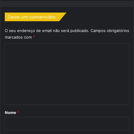
Deixe um comentário
O seu endereço de email não será publicado.
Campos obrigatórios
marcados com
*
C
o
m
e
n
t
á
r
Nome
*
i
o