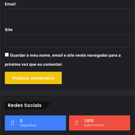
*
Email
*
Site
Guardar o meu nome, email e site neste navegador para a
próxima vez que eu comentar.
Redes Sociais
0
1.810
Seguidoes
Subscritores