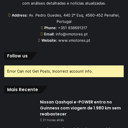
com análises detalhadas e notícias atualizadas.
Address:
Av. Pedro Guedes, 440 2º Esq, 4560-452 Penafiel,
Portugal
Phone:
+351 938691317
Email:
info@vmotores.pt
Website:
www.vmotores.pt
Follow us
Error Can not Get Posts, Incorrect account info.
Mais Recente
Nissan Qashqai e-POWER entra no
Guinness com viagem de 1.980 km sem
reabastecer
21 horas atrás