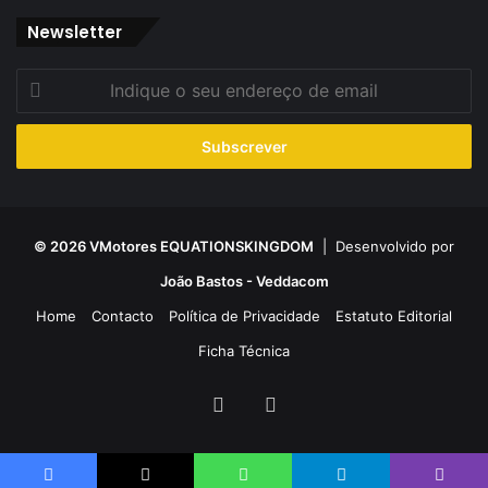
Newsletter
Indique
o
seu
endereço
de
email
© 2026 VMotores EQUATIONSKINGDOM
| Desenvolvido por
João Bastos - Veddacom
Home
Contacto
Política de Privacidade
Estatuto Editorial
Ficha Técnica
Facebook
YouTube