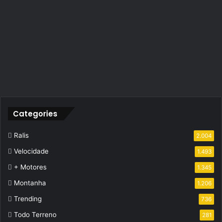
Categories
Ralis
2.004
Velocidade
1.493
+ Motores
1.345
Montanha
1.206
Trending
736
Todo Terreno
281