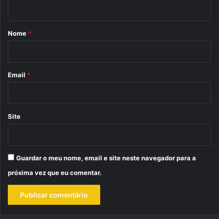
t
á
r
Nome
*
i
o
*
Email
*
Site
Guardar o meu nome, email e site neste navegador para a
próxima vez que eu comentar.