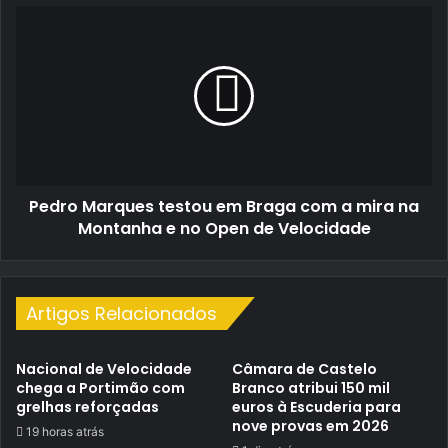
Pedro
Marques
testou
em
Braga
com
a
mira
na
Pedro Marques testou em Braga com a mira na
Montanha
e
Montanha e no Open de Velocidade
no
Open
de
Velocidade
Artigos Relacionados
Nacional de Velocidade
Câmara de Castelo
chega a Portimão com
Branco atribui 150 mil
grelhas reforçadas
euros à Escuderia para
nove provas em 2026
19 horas atrás