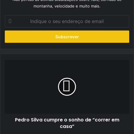
montanha, velocidade e muito mais.
Indique
o
seu
endereço
de
email
Pedro
Silva
cumpre
o
sonho
de
“correr
em
casa”
Pedro Silva cumpre o sonho de “correr em
casa”