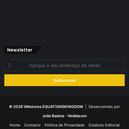
Newsletter
Indique
o
seu
endereço
de
email
© 2026 VMotores EQUATIONSKINGDOM
| Desenvolvido por
João Bastos - Veddacom
Home
Contacto
Política de Privacidade
Estatuto Editorial