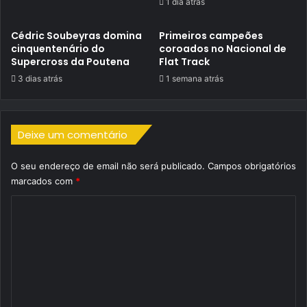
1 dia atrás
Cédric Soubeyras domina
Primeiros campeões
cinquentenário do
coroados no Nacional de
Supercross da Poutena
Flat Track
3 dias atrás
1 semana atrás
Deixe um comentário
O seu endereço de email não será publicado.
Campos obrigatórios
marcados com
*
C
o
m
e
n