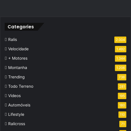
Categories
Ralis
2.004
Velocidade
1.492
+ Motores
1.344
Montanha
1.206
Trending
736
Todo Terreno
281
Videos
195
Automóveis
180
Lifestyle
110
Ralicross
71