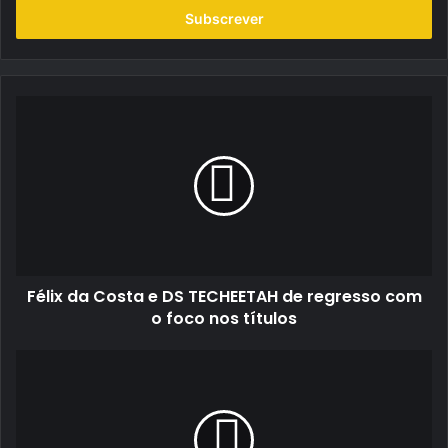
endereço
de
email
Félix
da
Costa
e
DS
TECHEETAH
de
regresso
com
Félix da Costa e DS TECHEETAH de regresso com
o
foco
o foco nos títulos
nos
títulos
Desafio
Kumho
recomeça
em
Castelo