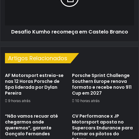
Branco
Desafio Kumho recomeça em Castelo Branco
Artigos Relacionados
AF Motorsport estreia-se
Porsche Sprint Challenge
nas 12 Horas Porsche de
Southern Europe renova
Spa liderada por Dylan
formato e recebe novo 911
Pereira
Cup em 2027
9 horas atrás
10 horas atrás
“Não vamos recuar até
CV Performance x JP
chegarmos onde
Motorsport aposta no
queremos”, garante
Supercars Endurance para
Gonçalo Fernandes
formar os pilotos do