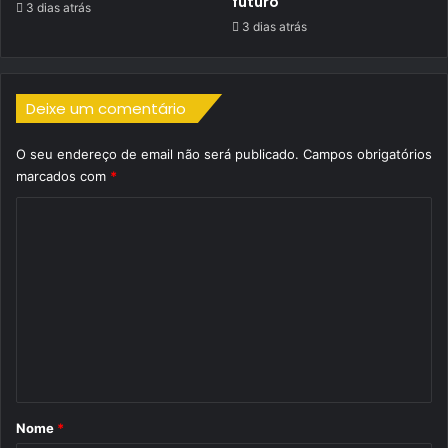
futuro
3 dias atrás
3 dias atrás
Deixe um comentário
O seu endereço de email não será publicado.
Campos obrigatórios
marcados com
*
C
o
m
e
n
t
á
r
Nome
*