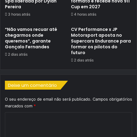
Spa liderada por Dylan
formato e recebe novo 911
Pereira
Cup em 2027
3 horas atrás
4 horas atrás
“Não vamos recuar até
CV Performance x JP
chegarmos onde
Motorsport aposta no
queremos”, garante
Supercars Endurance para
Gonçalo Fernandes
formar os pilotos do
futuro
2 dias atrás
2 dias atrás
Deixe um comentário
O seu endereço de email não será publicado.
Campos obrigatórios
marcados com
*
C
o
m