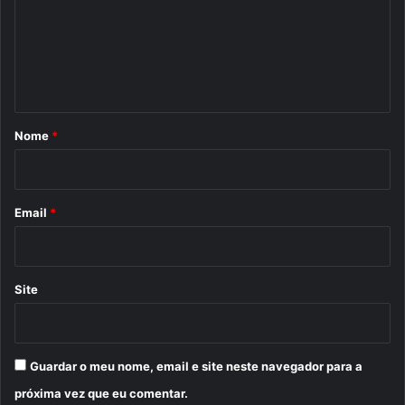
e
n
t
á
r
Nome
*
i
o
*
Email
*
Site
Guardar o meu nome, email e site neste navegador para a
próxima vez que eu comentar.