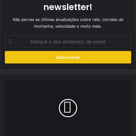
newsletter!
Não percas as últimas atualizações sobre ralis, corridas de
montanha, velocidade e muito mais.
Indique
o
seu
endereço
de
email
Citroen
apresenta
a
sua
visão
do
futuro
em
4