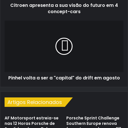
Citroen apresenta a sua visão do futuro em 4
concept-
cars
concept-cars
Pinhel
volta
a
ser
a
"capital"
do
drift
em
Pinhel volta a ser a "capital" do drift em agosto
agosto
Artigos Relacionados
AF Motorsport estreia-se
Porsche Sprint Challenge
nas 12 Horas Porsche de
Southern Europe renova