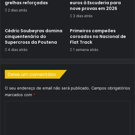
grelhas reforçadas
euros à Escuderia para
nove provas em 2026
2 dias atrás
3 dias atrás
Cédric Soubeyras domina
Primeiros campeões
cinquentenário do
coroados no Nacional de
Supercross da Poutena
Flat Track
4 dias atrás
1 semana atrás
Deixe um comentário
O seu endereço de email não será publicado.
Campos obrigatórios
marcados com
*
C
o
m
e