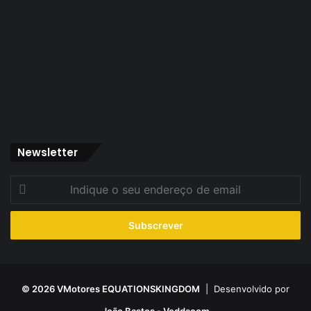
Newsletter
Indique
o
seu
endereço
de
email
© 2026 VMotores EQUATIONSKINGDOM
| Desenvolvido por