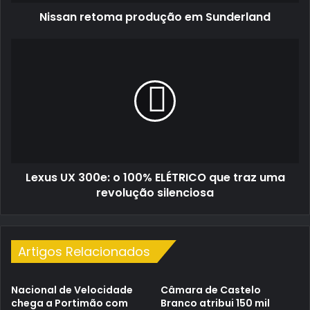
Nissan retoma produção em Sunderland
Lexus
UX
300e:
o
100%
ELÉTRICO
que
traz
uma
Lexus UX 300e: o 100% ELÉTRICO que traz uma
revolução
silenciosa
revolução silenciosa
Artigos Relacionados
Nacional de Velocidade
Câmara de Castelo
chega a Portimão com
Branco atribui 150 mil