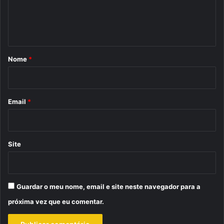
n
t
á
r
Nome
*
i
o
*
Email
*
Site
Guardar o meu nome, email e site neste navegador para a
próxima vez que eu comentar.