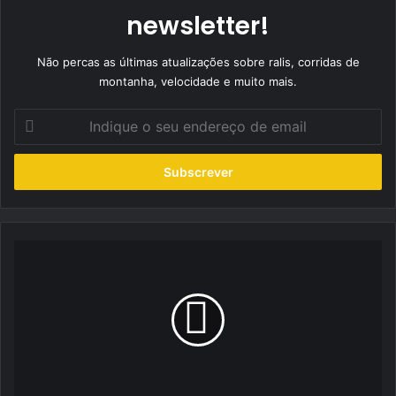
newsletter!
Não percas as últimas atualizações sobre ralis, corridas de
montanha, velocidade e muito mais.
Indique
o
seu
endereço
de
email
Nissan
retoma
produção
em
Sunderland