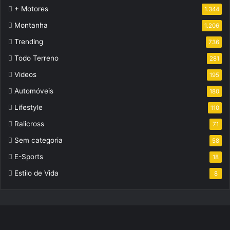
+ Motores
1.344
Montanha
1.206
Trending
736
Todo Terreno
281
Videos
195
Automóveis
180
Lifestyle
110
Ralicross
71
Sem categoria
58
E-Sports
18
Estilo de Vida
8