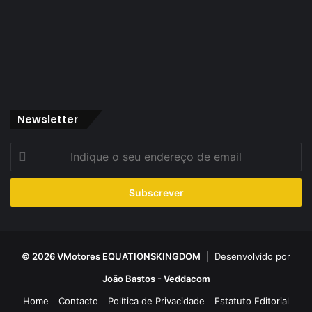
Newsletter
Indique
o
seu
endereço
de
email
© 2026 VMotores EQUATIONSKINGDOM
| Desenvolvido por
João Bastos - Veddacom
Home
Contacto
Política de Privacidade
Estatuto Editorial