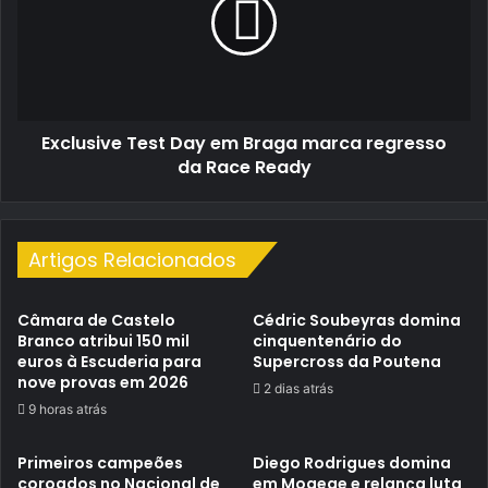
em
Braga
marca
regresso
da
Race
Exclusive Test Day em Braga marca regresso
Ready
da Race Ready
Artigos Relacionados
Câmara de Castelo
Cédric Soubeyras domina
Branco atribui 150 mil
cinquentenário do
euros à Escuderia para
Supercross da Poutena
nove provas em 2026
2 dias atrás
9 horas atrás
Primeiros campeões
Diego Rodrigues domina
coroados no Nacional de
em Mogege e relança luta