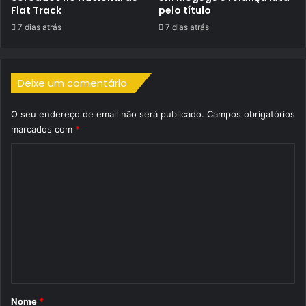
Flat Track
pelo título
7 dias atrás
7 dias atrás
Deixe um comentário
O seu endereço de email não será publicado.
Campos obrigatórios
marcados com
*
C
o
m
e
n
t
á
r
Nome
*