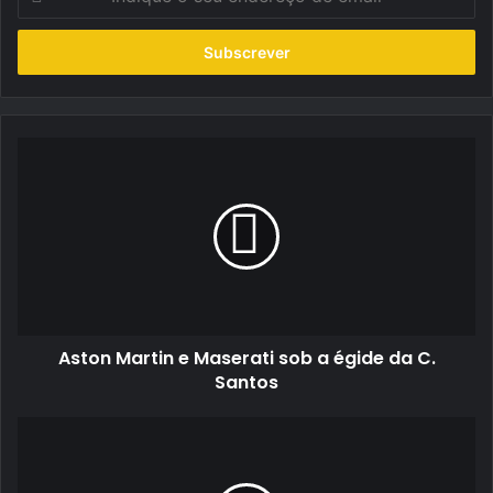
o
seu
endereço
de
email
Aston
Martin
e
Maserati
sob
a
égide
da
C.
Aston Martin e Maserati sob a égide da C.
Santos
Santos
Exclusive
Test
Day