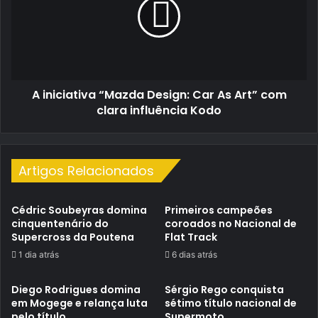
Design:
Car
As
Art”
com
clara
A iniciativa “Mazda Design: Car As Art” com
influência
Kodo
clara influência Kodo
Artigos Relacionados
Cédric Soubeyras domina
Primeiros campeões
cinquentenário do
coroados no Nacional de
Supercross da Poutena
Flat Track
1 dia atrás
6 dias atrás
Diego Rodrigues domina
Sérgio Rego conquista
em Mogege e relança luta
sétimo título nacional de
pelo título
Supermoto