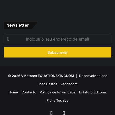
Newsletter
Indique
o
seu
endereço
de
email
© 2026 VMotores EQUATIONSKINGDOM
| Desenvolvido por
João Bastos - Veddacom
Home
Contacto
Política de Privacidade
Estatuto Editorial
Ficha Técnica
Facebook
YouTube