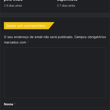
6 dias atrás
7 dias atrás
Deixe um comentário
O seu endereço de email não será publicado.
Campos obrigatórios
marcados com
*
C
o
m
e
n
t
á
r
Nome
*