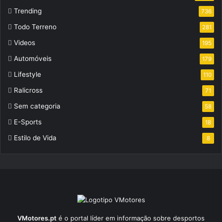
Trending
736
Todo Terreno
281
Videos
195
Automóveis
179
Lifestyle
110
Ralicross
71
Sem categoria
58
E-Sports
18
Estilo de Vida
8
VMotores.pt
é o portal líder em informação sobre desportos