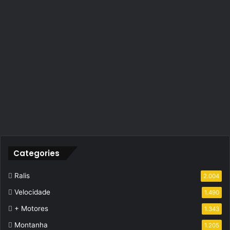
Categories
Ralis
2.004
Velocidade
1.490
+ Motores
1.343
Montanha
1.205