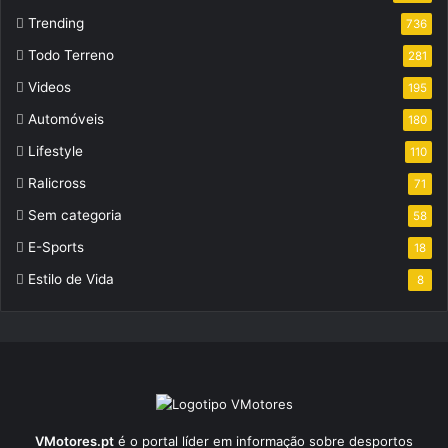
Trending
736
Todo Terreno
281
Videos
195
Automóveis
180
Lifestyle
110
Ralicross
71
Sem categoria
58
E-Sports
18
Estilo de Vida
8
VMotores.pt
é o portal líder em informação sobre desportos