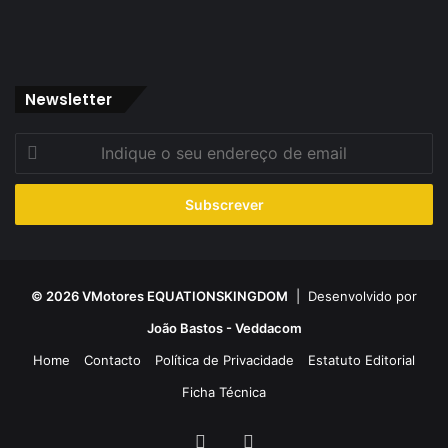
Newsletter
Indique
o
seu
endereço
de
email
© 2026 VMotores EQUATIONSKINGDOM
| Desenvolvido por
João Bastos - Veddacom
Home
Contacto
Política de Privacidade
Estatuto Editorial
Ficha Técnica
Facebook
YouTube