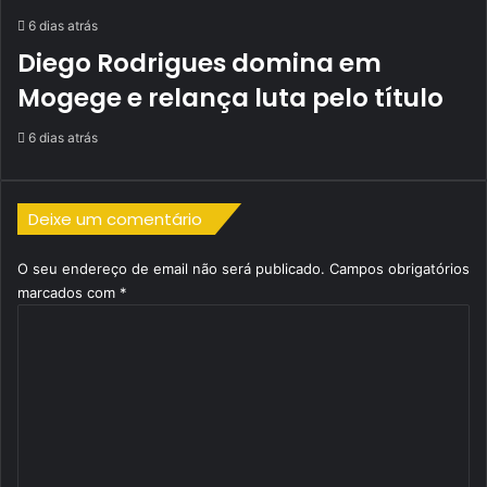
6 dias atrás
Diego Rodrigues domina em
Mogege e relança luta pelo título
6 dias atrás
Deixe um comentário
O seu endereço de email não será publicado.
Campos obrigatórios
marcados com
*
C
o
m
e
n
t
á
r