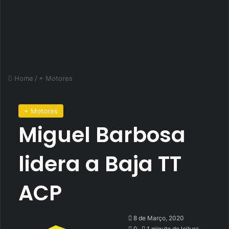
Home
/
+ Motores
+ Motores
Miguel Barbosa
lidera a Baja TT
ACP
Send
8 de Março, 2020
an
0
1 minuto de leitura