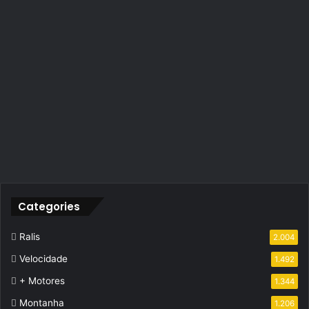
Categories
Ralis
2.004
Velocidade
1.492
+ Motores
1.344
Montanha
1.206