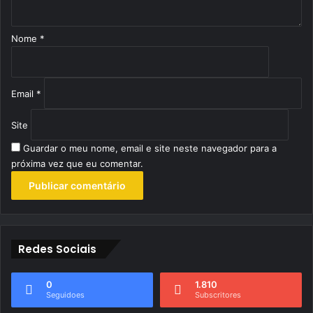
i
o
Nome
*
*
Email
*
Site
Guardar o meu nome, email e site neste navegador para a
próxima vez que eu comentar.
Redes Sociais
0
1.810
Seguidoes
Subscritores