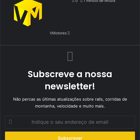
an
0
1 minuto de leitura
email
VMotores
Subscreve a nossa
newsletter!
Não percas as últimas atualizações sobre ralis, corridas de
montanha, velocidade e muito mais.
Indique
o
seu
endereço