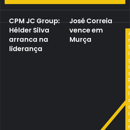
de
email
CPM JC Group:
José Correia
CPM
José
JC
Correia
Hélder Silva
vence em
Group:
vence
Hélder
arranca na
em
Murça
Silva
Murça
liderança
arranca
i
na
liderança
l
i