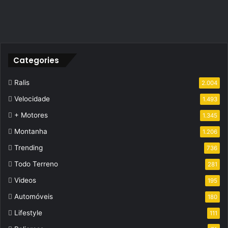
Categories
Ralis
2.004
Velocidade
1.493
+ Motores
1.345
Montanha
1.206
Trending
736
Todo Terreno
281
Videos
195
Automóveis
180
Lifestyle
111