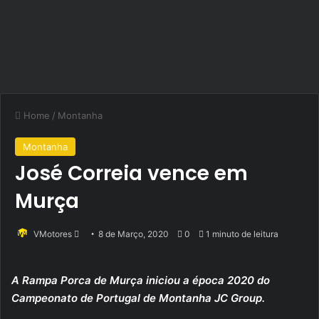
Home
/
Montanha
Montanha
José Correia vence em
Murça
Send
VMotores
8 de Março, 2020
0
1 minuto de leitura
an
email
A Rampa Porca de Murça iniciou a época 2020 do
Campeonato de Portugal de Montanha JC Group.