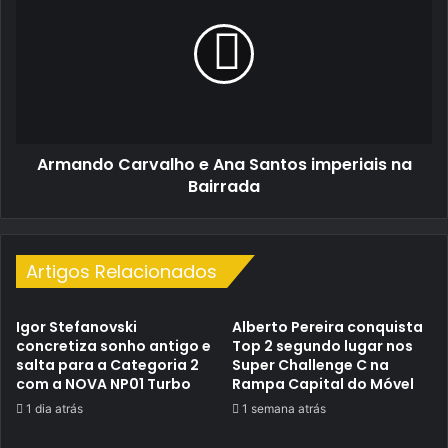
e
Ana
Santos
imperiais
na
Bairrada
Armando Carvalho e Ana Santos imperiais na
Bairrada
Artigos Relacionados
Igor Stefanovski
Alberto Pereira conquista
concretiza sonho antigo e
Top 2 segundo lugar nos
salta para a Categoria 2
Super Challenge C na
com a NOVA NP01 Turbo
Rampa Capital do Móvel
1 dia atrás
1 semana atrás