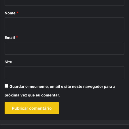
á
r
Nome
*
i
o
*
Email
*
Site
Guardar o meu nome, email e site neste navegador para a
próxima vez que eu comentar.