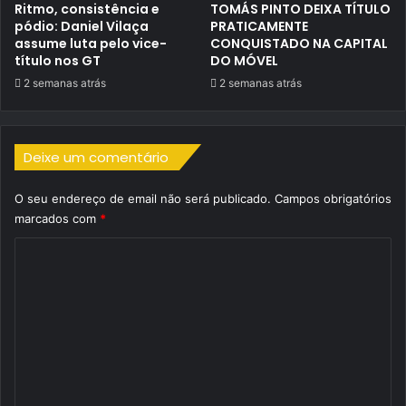
Ritmo, consistência e
TOMÁS PINTO DEIXA TÍTULO
pódio: Daniel Vilaça
PRATICAMENTE
assume luta pelo vice-
CONQUISTADO NA CAPITAL
título nos GT
DO MÓVEL
2 semanas atrás
2 semanas atrás
Deixe um comentário
O seu endereço de email não será publicado.
Campos obrigatórios
marcados com
*
C
o
m
e
n
t