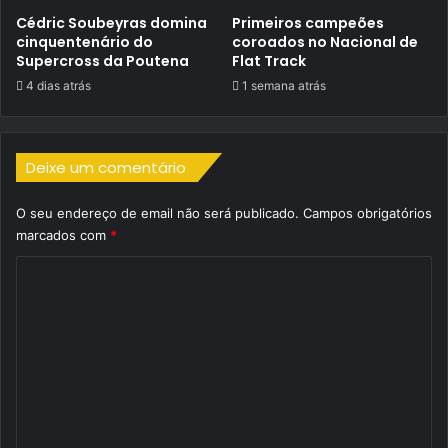
Cédric Soubeyras domina
Primeiros campeões
cinquentenário do
coroados no Nacional de
Supercross da Poutena
Flat Track
4 dias atrás
1 semana atrás
Deixe um comentário
O seu endereço de email não será publicado.
Campos obrigatórios
marcados com
*
C
o
m
e
n
t