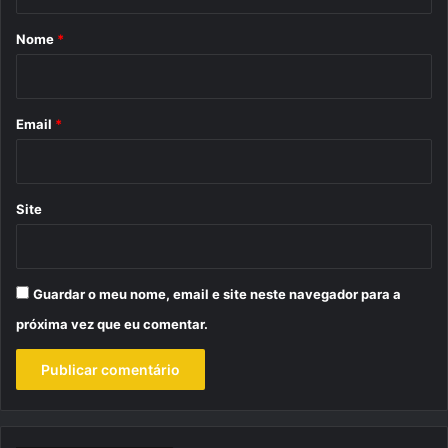
á
r
Nome
*
i
o
*
Email
*
Site
Guardar o meu nome, email e site neste navegador para a
próxima vez que eu comentar.