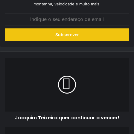
montanha, velocidade e muito mais.
Indique
o
seu
endereço
de
email
Joaquim
Teixeira
quer
continuar
a
vencer!
Joaquim Teixeira quer continuar a vencer!
Sicario: