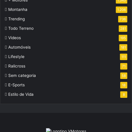
+ Motores
1.345
Montanha
1.206
Trending
736
Todo Terreno
281
Videos
195
Automóveis
181
Lifestyle
111
Ralicross
71
Sem categoria
58
E-Sports
18
Estilo de Vida
8