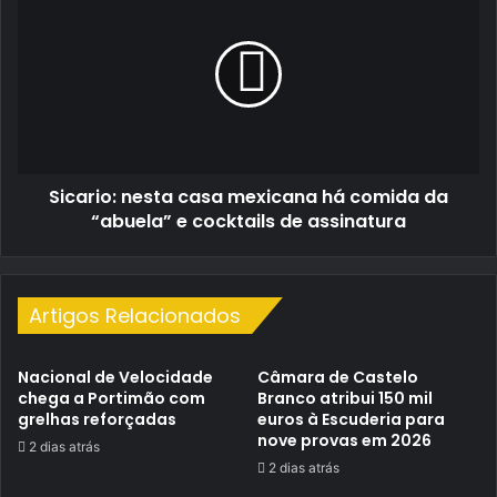
nesta
casa
mexicana
há
comida
da
“abuela”
e
Sicario: nesta casa mexicana há comida da
cocktails
de
“abuela” e cocktails de assinatura
assinatura
Artigos Relacionados
Nacional de Velocidade
Câmara de Castelo
chega a Portimão com
Branco atribui 150 mil
grelhas reforçadas
euros à Escuderia para
nove provas em 2026
2 dias atrás
2 dias atrás