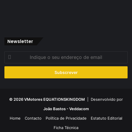
Newsletter
Indique
o
seu
endereço
de
email
© 2026 VMotores EQUATIONSKINGDOM
| Desenvolvido por
João Bastos - Veddacom
Home
Contacto
Política de Privacidade
Estatuto Editorial
Ficha Técnica