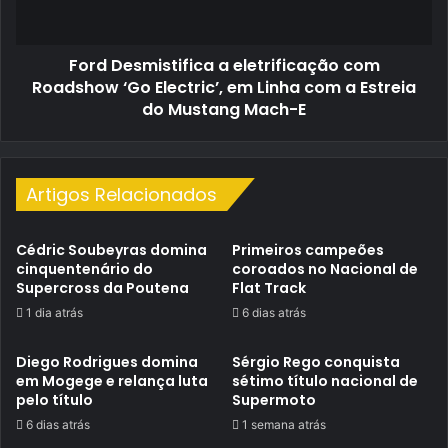
‘Go
Electric’,
em
Ford Desmistifica a eletrificação com
Linha
com
Roadshow ‘Go Electric’, em Linha com a Estreia
a
do Mustang Mach-E
Estreia
do
Mustang
Mach-
Artigos Relacionados
E
Cédric Soubeyras domina
Primeiros campeões
cinquentenário do
coroados no Nacional de
Supercross da Poutena
Flat Track
1 dia atrás
6 dias atrás
Diego Rodrigues domina
Sérgio Rego conquista
em Mogege e relança luta
sétimo título nacional de
pelo título
Supermoto
6 dias atrás
1 semana atrás