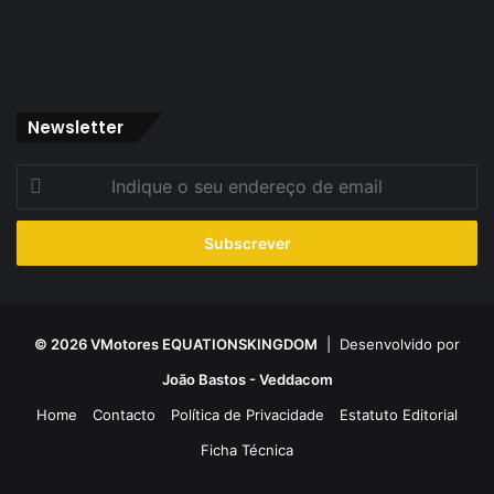
Newsletter
Indique
o
seu
endereço
de
email
© 2026 VMotores EQUATIONSKINGDOM
| Desenvolvido por
João Bastos - Veddacom
Home
Contacto
Política de Privacidade
Estatuto Editorial
Ficha Técnica