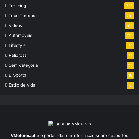
Trending
736
Todo Terreno
281
Videos
195
Automóveis
179
Lifestyle
110
Ralicross
71
Sem categoria
58
E-Sports
18
Estilo de Vida
8
VMotores.pt
é o portal líder em informação sobre desportos