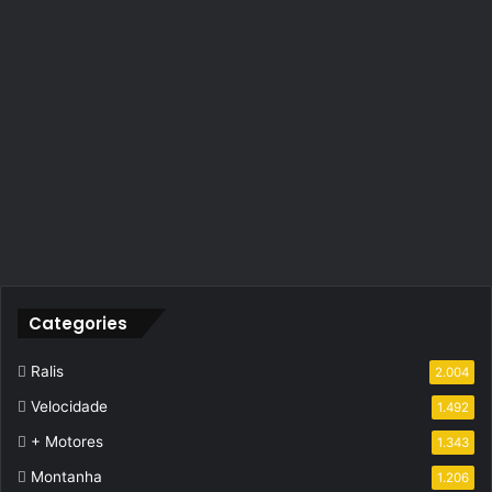
Categories
Ralis
2.004
Velocidade
1.492
+ Motores
1.343
Montanha
1.206