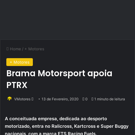
Home
/
+ Motores
+ Motores
Brama Motorsport apoia
PTRX
Send
VMotores
13 de Fevereiro, 2020
0
1 minuto de leitura
an
email
A conceituada empresa, dedicada ao desporto
motorizado, entra no Ralicross, Kartcross e Super Buggy
nacionais, com a marca ETS Racing Fuels.