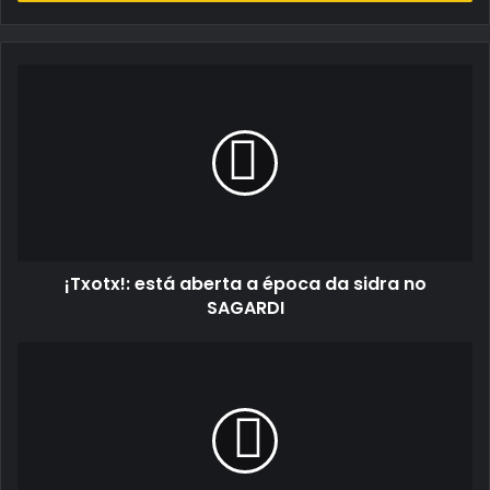
de
email
¡Txotx!:
está
aberta
a
época
da
sidra
no
SAGARDI
¡Txotx!: está aberta a época da sidra no
SAGARDI
Ford
Desmistifica
a
eletrificação
com
Roadshow