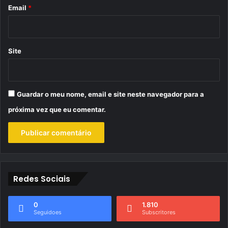
*
Email
*
Site
Guardar o meu nome, email e site neste navegador para a
próxima vez que eu comentar.
Redes Sociais
0
1.810
Seguidoes
Subscritores