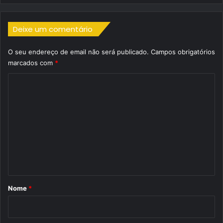
Deixe um comentário
O seu endereço de email não será publicado.
Campos obrigatórios
marcados com
*
C
o
m
e
n
t
á
r
Nome
*
i
o