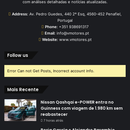
com análises detalhadas e notícias atualizadas.
Address:
Av. Pedro Guedes, 440 2º Esq, 4560-452 Penafiel,
Portugal
Phone:
+351 938691317
Email:
info@vmotores.pt
Website:
www.vmotores.pt
Follow us
Error Can not Get Posts, Incorrect account info.
Mais Recente
Nissan Qashqai e-POWER entra no
Guinness com viagem de 1.980 km sem
reabastecer
7 horas atrás