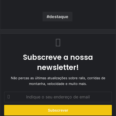
destaque
Subscreve a nossa
newsletter!
Não percas as últimas atualizações sobre ralis, corridas de
montanha, velocidade e muito mais.
Indique
o
seu
endereço
de