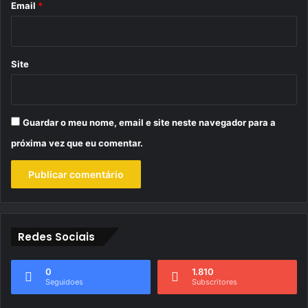
*
Email
*
Site
Guardar o meu nome, email e site neste navegador para a
próxima vez que eu comentar.
Redes Sociais
0
1.810
Seguidoes
Subscritores