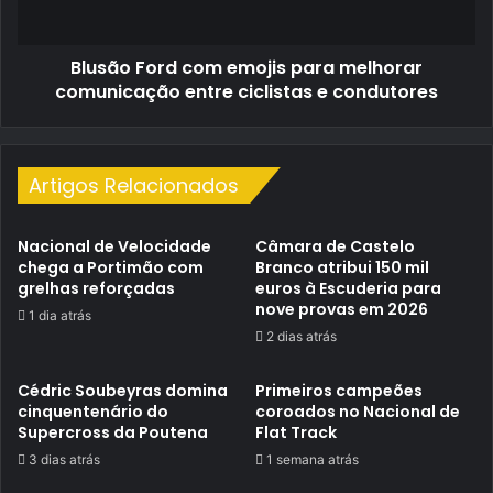
entre
ciclistas
Blusão Ford com emojis para melhorar
e
condutores
comunicação entre ciclistas e condutores
Artigos Relacionados
Nacional de Velocidade
Câmara de Castelo
chega a Portimão com
Branco atribui 150 mil
grelhas reforçadas
euros à Escuderia para
nove provas em 2026
1 dia atrás
2 dias atrás
Cédric Soubeyras domina
Primeiros campeões
cinquentenário do
coroados no Nacional de
Supercross da Poutena
Flat Track
3 dias atrás
1 semana atrás