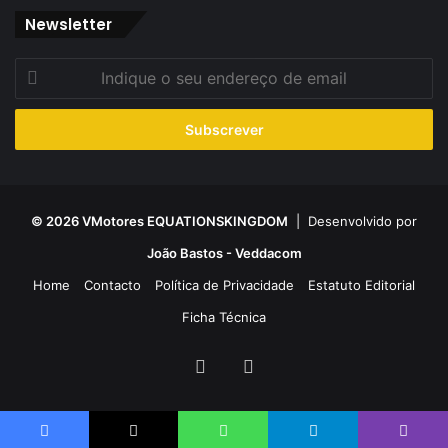
Newsletter
Indique
o
seu
endereço
de
email
© 2026 VMotores EQUATIONSKINGDOM
| Desenvolvido por
João Bastos - Veddacom
Home
Contacto
Política de Privacidade
Estatuto Editorial
Ficha Técnica
Facebook
YouTube