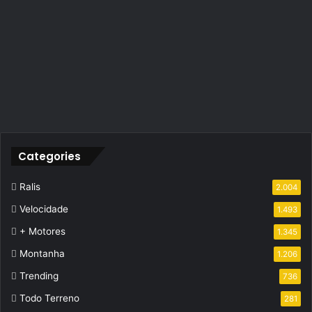
Categories
Ralis
2.004
Velocidade
1.493
+ Motores
1.345
Montanha
1.206
Trending
736
Todo Terreno
281