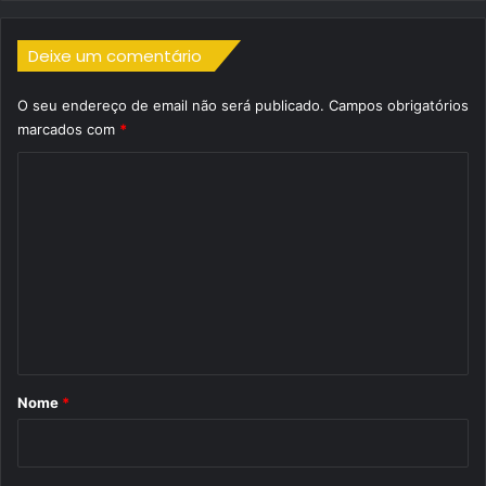
Deixe um comentário
O seu endereço de email não será publicado.
Campos obrigatórios
marcados com
*
C
o
m
e
n
t
á
r
Nome
*
i
o