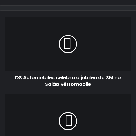
email
DS
Automobiles
celebra
o
jubileu
do
SM
no
Salão
DS Automobiles celebra o jubileu do SM no
Rétromobile
Salão Rétromobile
Blusão
Ford
com
emojis
para
melhorar
comunicação