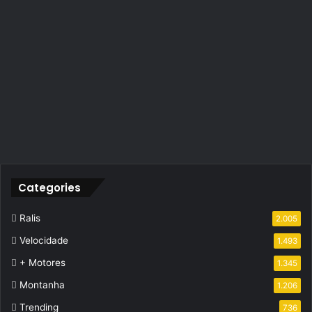
Categories
Ralis
2.005
Velocidade
1.493
+ Motores
1.345
Montanha
1.206
Trending
736