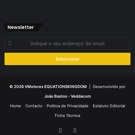
Newsletter
Indique
o
seu
endereço
de
email
© 2026 VMotores EQUATIONSKINGDOM
| Desenvolvido por
João Bastos - Veddacom
Home
Contacto
Política de Privacidade
Estatuto Editorial
Ficha Técnica
Facebook
YouTube