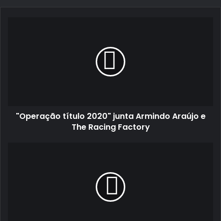
email
"Operação
título
2020"
junta
Armindo
Araújo
e
The
Racing
"Operação título 2020" junta Armindo Araújo e
Factory
The Racing Factory
VINUM
e
Graham’s
promovem
menu
servido
apenas
com