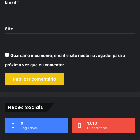
*
Email
*
Site
Guardar o meu nome, email e site neste navegador para a
próxima vez que eu comentar.
Redes Sociais
0
1.810
Seguidoes
Subscritores