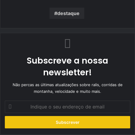
destaque
Subscreve a nossa
newsletter!
Não percas as últimas atualizações sobre ralis, corridas de
montanha, velocidade e muito mais.
Indique
o
seu
endereço
de