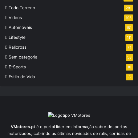
Todo Terreno
281
Videos
195
Automóveis
181
Lifestyle
111
Ralicross
71
Sem categoria
58
E-Sports
18
Estilo de Vida
8
VMotores.pt
é o portal líder em informação sobre desportos
motorizados, cobrindo as últimas novidades de ralis, corridas de