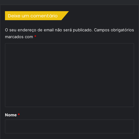
Deixe um comentário
O seu endereço de email não será publicado.
Campos obrigatórios
marcados com
*
C
o
m
e
n
t
á
r
Nome
*
i
o