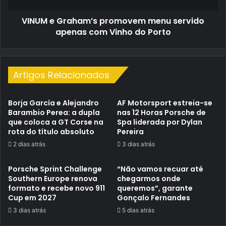
Vinho
VINUM e Graham’s promovem menu servido
do
Porto
apenas com Vinho do Porto
Artigos Relacionados
Borja García e Alejandro
AF Motorsport estreia-se
Barambio Perea: a dupla
nas 12 Horas Porsche de
que coloca a GT Corse na
Spa liderada por Dylan
rota do título absoluto
Pereira
2 dias atrás
3 dias atrás
Porsche Sprint Challenge
“Não vamos recuar até
Southern Europe renova
chegarmos onde
formato e recebe novo 911
queremos”, garante
Cup em 2027
Gonçalo Fernandes
3 dias atrás
5 dias atrás