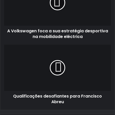
sua
estratégia
desportiva
na
mobilidade
A Volkswagen foca a sua estratégia desportiva
eléctrica
na mobilidade eléctrica
Qualificações
desafiantes
para
Francisco
Abreu
Qualificações desafiantes para Francisco
Abreu