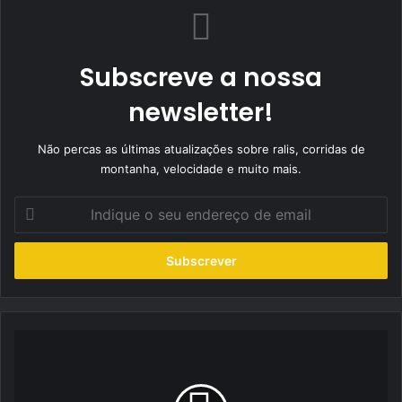
Subscreve a nossa
newsletter!
Não percas as últimas atualizações sobre ralis, corridas de
montanha, velocidade e muito mais.
Indique
o
seu
endereço
de
email
A
Volkswagen
foca
a