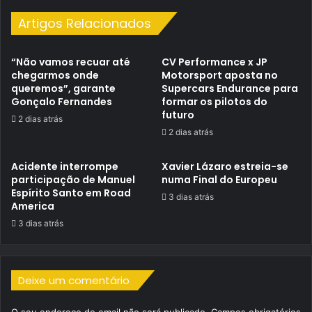
Artigos Relacionados
“Não vamos recuar até
CV Performance x JP
chegarmos onde
Motorsport aposta no
queremos”, garante
Supercars Endurance para
Gonçalo Fernandes
formar os pilotos do
futuro
2 dias atrás
2 dias atrás
Acidente interrompe
Xavier Lázaro estreia-se
participação de Manuel
numa Final do Europeu
Espírito Santo em Road
3 dias atrás
America
3 dias atrás
Deixe um comentário