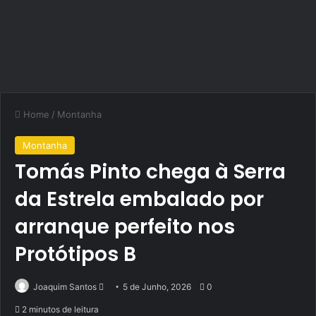
Home
/
Montanha
Montanha
Tomás Pinto chega à Serra
da Estrela embalado por
arranque perfeito nos
Protótipos B
Send
Joaquim Santos
5 de Junho, 2026
0
an
2 minutos de leitura