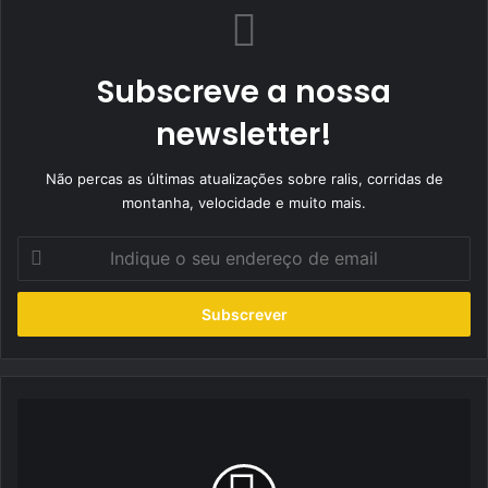
Subscreve a nossa
newsletter!
Não percas as últimas atualizações sobre ralis, corridas de
montanha, velocidade e muito mais.
Indique
o
seu
endereço
de
email
Lagares
recebeu
terceira
ronda