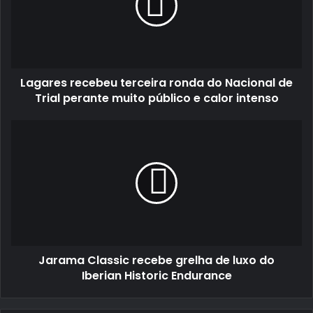
do
Nacional
de
Trial
perante
Lagares recebeu terceira ronda do Nacional de
muito
público
Trial perante muito público e calor intenso
e
calor
Jarama
intenso
Classic
recebe
grelha
de
luxo
do
Iberian
Historic
Jarama Classic recebe grelha de luxo do
Endurance
Iberian Historic Endurance