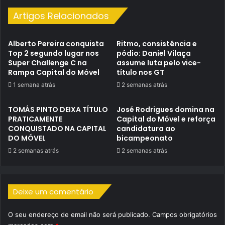
Artigos Relacionados
Alberto Pereira conquista
Ritmo, consistência e
Top 2 segundo lugar nos
pódio: Daniel Vilaça
Super Challenge C na
assume luta pelo vice-
Rampa Capital do Móvel
título nos GT
1 semana atrás
2 semanas atrás
TOMÁS PINTO DEIXA TÍTULO
José Rodrigues domina na
PRATICAMENTE
Capital do Móvel e reforça
CONQUISTADO NA CAPITAL
candidatura ao
DO MÓVEL
bicampeonato
2 semanas atrás
2 semanas atrás
Deixe um comentário
O seu endereço de email não será publicado.
Campos obrigatórios