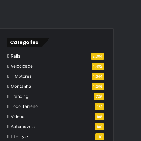
Categories
Ralis
2.004
Velocidade
1.492
+ Motores
1.344
Montanha
1.206
Trending
736
Todo Terreno
281
Videos
195
Automóveis
180
Lifestyle
110