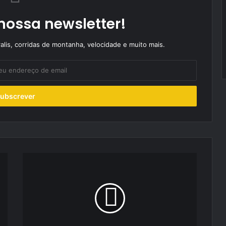
nossa newsletter!
alis, corridas de montanha, velocidade e muito mais.
Turismos
e
GTC
prometem
espetáculo
de
luxo