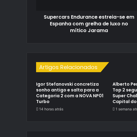
grelha
de
Supercars Endurance estreia-se em
luxo
no
Espanha com grelha de luxo no
mítico
mítico Jarama
Jarama
Artigos Relacionados
Igor Stefanovski concretiza
Alberto Pe
sonho antigo e salta para a
Top 2 segu
Categoria 2 com a NOVA NP01
Super Cha
Turbo
Capital do
14 horas atrás
1 semana at