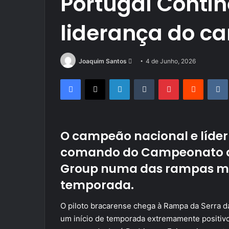
Portugal Contin
liderança do c
Send
Joaquim Santos
4 de Junho, 2026
an
Facebook
X
LinkedIn
Tumblr
Pinterest
Reddit
email
O campeão nacional e líder
comando do Campeonato d
Group numa das rampas ma
temporada.
O piloto bracarense chega à Rampa da Serra 
um início de temporada extremamente positivo