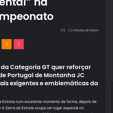
ental” na
ampeonato
0
2 minutos de leitura
VKontakte
Odnoklassniki
Pocket
 da Categoria GT quer reforçar
e Portugal de Montanha JC
is exigentes e emblemáticas da
da Estrela num excelente momento de forma, depois de
 A Serra da Estrela ocupa um lugar especial no