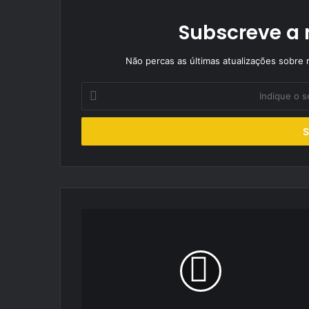
Subscreve a 
Não percas as últimas atualizações sobre r
Indique
o
seu
endereço
de
email
Supercars
Endurance
estreia-
se
em
Espanha
com