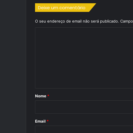
Deixe um comentário
O seu endereço de email não será publicado.
Campos
C
o
m
e
n
t
á
r
Nome
*
i
o
*
Email
*