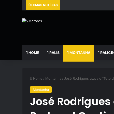
ÚLTIMAS NOTÍCIAS
HOME
RALIS
MONTANHA
RALICR
Home
/
Montanha
/
José Rodrigues ataca o “Teto d
Montanha
José Rodrigues 