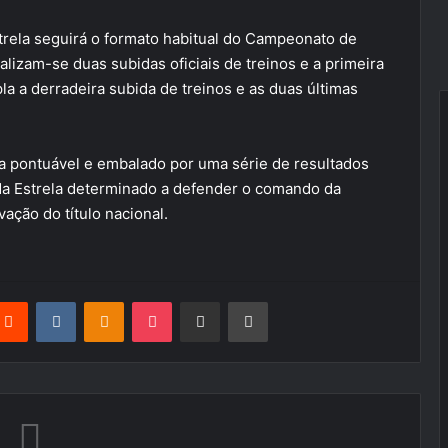
rela seguirá o formato habitual do Campeonato de
izam-se duas subidas oficiais de treinos e a primeira
 a derradeira subida de treinos e as duas últimas
a pontuável e embalado por uma série de resultados
da Estrela determinado a defender o comando da
ação do título nacional.
terest
Reddit
VKontakte
Odnoklassniki
Pocket
Partilhar Via Email
Imprimir