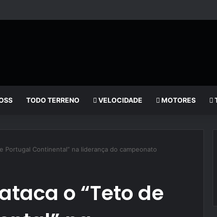
OSS
TODO TERRENO
VELOCIDADE
MOTORES
e Portugal Continental” na liderança do campeonato
ataca o “Teto de