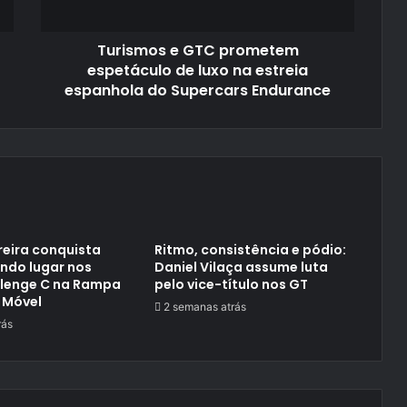
na
estreia
Turismos e GTC prometem
espanhola
do
espetáculo de luxo na estreia
Supercars
espanhola do Supercars Endurance
Endurance
reira conquista
Ritmo, consistência e pódio:
ndo lugar nos
Daniel Vilaça assume luta
llenge C na Rampa
pelo vice-título nos GT
 Móvel
2 semanas atrás
rás