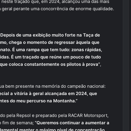
 neste traçado que, em 2024, alcançou uma das mais
o à geral perante uma concorrência de enorme qualidade.
. Depois de uma exibição muito forte na Taça de
ismo, chega o momento de regressar àquela que
nato. É uma rampa que tem tudo: zonas rápidas,
luidas. É um traçado que reúne um pouco de tudo
que coloca constantemente os pilotos à prova”
,
inua bem presente na memória do campeão nacional:
cial a vitória à geral alcançada em 2024, que
ntes do meu percurso na Montanha.”
o pela Repsol e preparado pela RACAR Motorsport,
o fim de semana;
“Queremos continuar a aumentar a
ndamental manter o máximo nível de concentração,