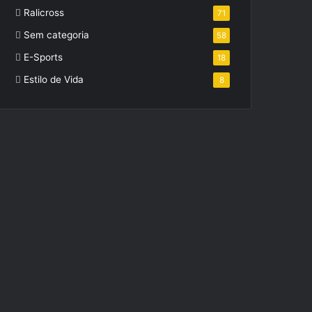
Ralicross
71
Sem categoria
58
E-Sports
18
Estilo de Vida
8