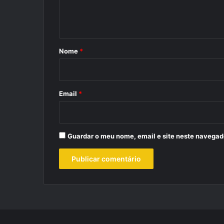
n
t
á
r
Nome
*
i
o
*
Email
*
Guardar o meu nome, email e site neste navegad