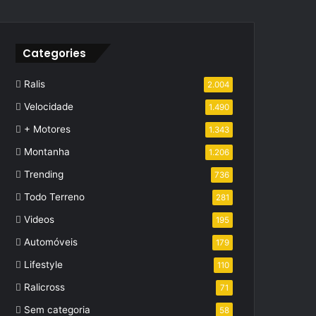
Categories
Ralis
2.004
Velocidade
1.490
+ Motores
1.343
Montanha
1.206
Trending
736
Todo Terreno
281
Videos
195
Automóveis
179
Lifestyle
110
Ralicross
71
Sem categoria
58