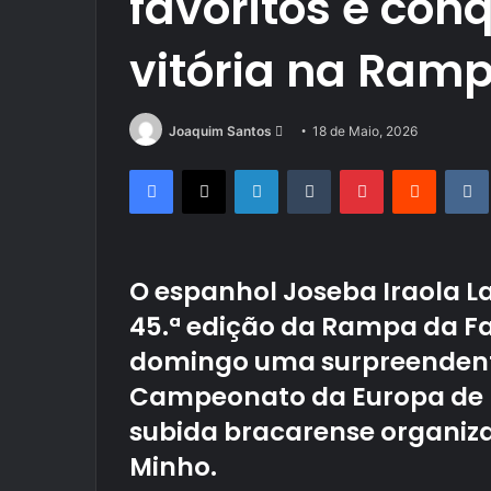
favoritos e conq
vitória na Ramp
Send
Joaquim Santos
18 de Maio, 2026
an
Facebook
X
LinkedIn
Tumblr
Pinterest
Reddit
email
O espanhol Joseba Iraola La
45.ª edição da Rampa da Fa
domingo uma surpreendente 
Campeonato da Europa de 
subida bracarense organiz
Minho.