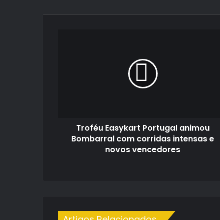
Troféu
Easykart
Portugal
animou
Bombarral
com
corridas
intensas
e
Troféu Easykart Portugal animou
novos
vencedores
Bombarral com corridas intensas e
novos vencedores
Artigos Relacionados