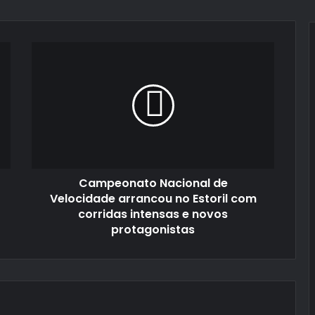
Campeonato
Nacional
de
Velocidade
arrancou
no
Estoril
com
corridas
Campeonato Nacional de
intensas
e
Velocidade arrancou no Estoril com
novos
corridas intensas e novos
protagonistas
protagonistas