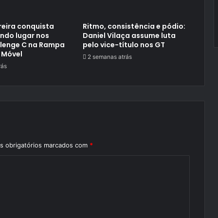
reira conquista
Ritmo, consistência e pódio:
ndo lugar nos
Daniel Vilaça assume luta
llenge C na Rampa
pelo vice-título nos GT
 Móvel
2 semanas atrás
rás
 obrigatórios marcados com
*