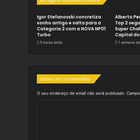
Igor Stefanovski concretiza
Alberto Pe
sonho antigo e salta para a
Top 2 segu
Categoria 2 com a NOVA NP01
Super Cha
Turbo
Capital do
5 horas atrás
1 semana at
Deixe um comentário
O seu endereço de email não será publicado.
Campos
C
o
m
e