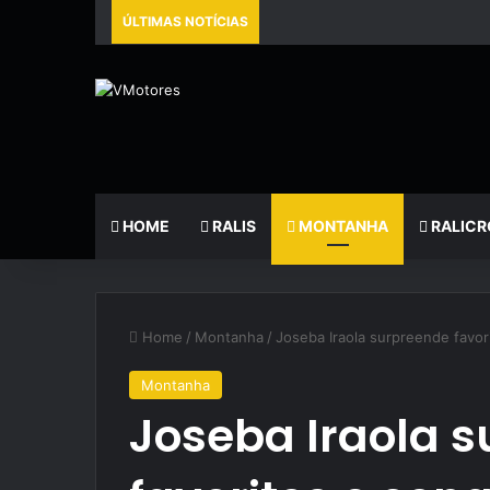
ÚLTIMAS NOTÍCIAS
HOME
RALIS
MONTANHA
RALICR
Home
/
Montanha
/
Joseba Iraola surpreende favori
Montanha
Joseba Iraola 