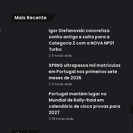
Mais Recente
s
Igor Stefanovski concretiza
sonho antigo e salta para a
Categoria 2 com a NOVA NP01
Turbo
5 horas atrás
,
XPENG ultrapassa mil matrículas
em Portugal nos primeiros sete
meses de 2026
5 horas atrás
Portugal mantém lugar no
Mundial de Rally-Raid em
calendário de cinco provas para
2027
19 horas atrás
I
o