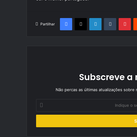
Facebook
X
LinkedIn
Tumblr
Pin
Partilhar
Subscreve a 
Não percas as últimas atualizações sobre r
Indique
o
seu
endereço
de
email