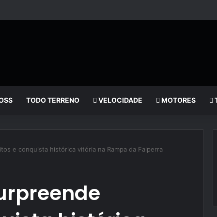
OSS
TODO TERRENO
VELOCIDADE
MOTORES
tos e conquista histórica vitória na Rampa da Falperra
surpreende