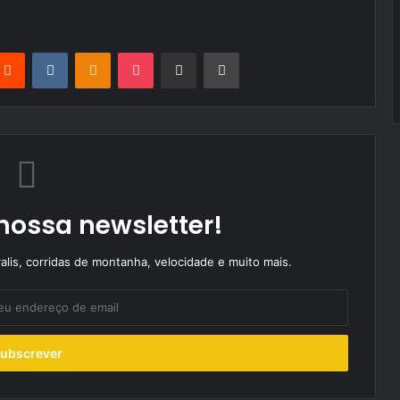
terest
Reddit
VKontakte
Odnoklassniki
Pocket
Partilhar Via Email
Imprimir
nossa newsletter!
alis, corridas de montanha, velocidade e muito mais.