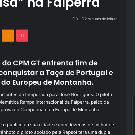
asa” na Falperra
0
2 minutos de leitura
VKontakte
Odnoklassniki
Pocket
 do CPM GT enfrenta fim de
onquistar a Taça de Portugal e
os do Europeu de Montanha
.
tantes da temporada para José Rodrigues. O piloto
lemática Rampa Internacional da Falperra, palco da
a prova do Campeonato da Europa de Montanha.
 o público da sua cidade e com dezenas de milhar de
inhoto o piloto apoiado pela Repsol terá uma dupla