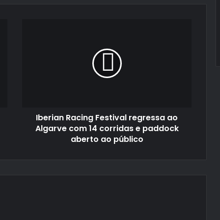
Iberian
Racing
Festival
regressa
ao
Algarve
com
14
corridas
Iberian Racing Festival regressa ao
e
paddock
Algarve com 14 corridas e paddock
aberto
aberto ao público
ao
público