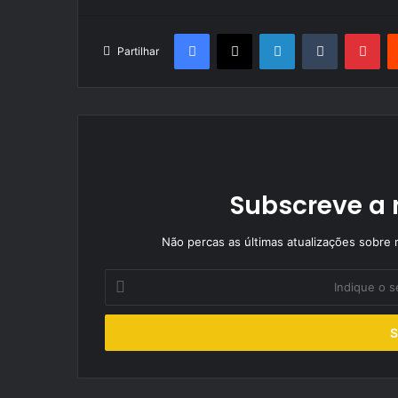
Facebook
X
LinkedIn
Tumblr
Pin
Partilhar
Subscreve a 
Não percas as últimas atualizações sobre r
Indique
o
seu
endereço
de
email