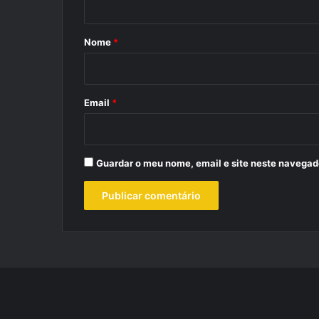
á
r
Nome
*
i
o
*
Email
*
Guardar o meu nome, email e site neste navegad