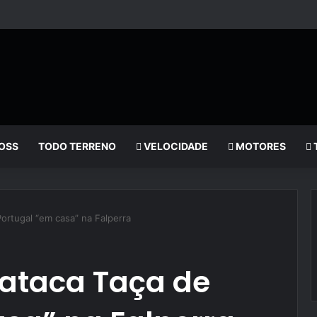
OSS
TODO TERRENO
VELOCIDADE
MOTORES
ortugal “em casa” na Falperra
 ataca Taça de