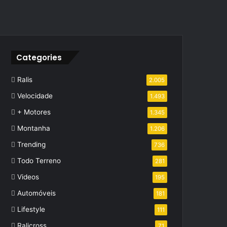
Categories
Ralis
2.005
Velocidade
1.493
+ Motores
1.345
Montanha
1.206
Trending
736
Todo Terreno
281
Videos
195
Automóveis
181
Lifestyle
111
Ralicross
71