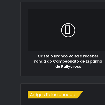
Castelo
Branco
volta
a
receber
ronda
do
Campeonato
de
Castelo Branco volta a receber
Espanha
de
ronda do Campeonato de Espanha
Rallycross
de Rallycross
Artigos Relacionados