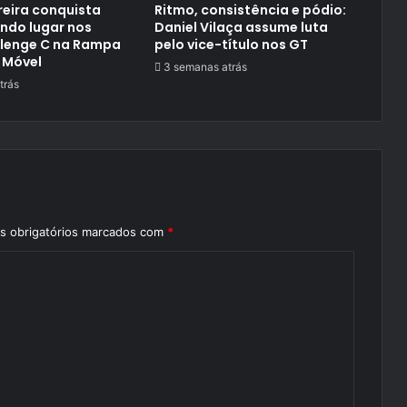
reira conquista
Ritmo, consistência e pódio:
ndo lugar nos
Daniel Vilaça assume luta
llenge C na Rampa
pelo vice-título nos GT
 Móvel
3 semanas atrás
trás
 obrigatórios marcados com
*