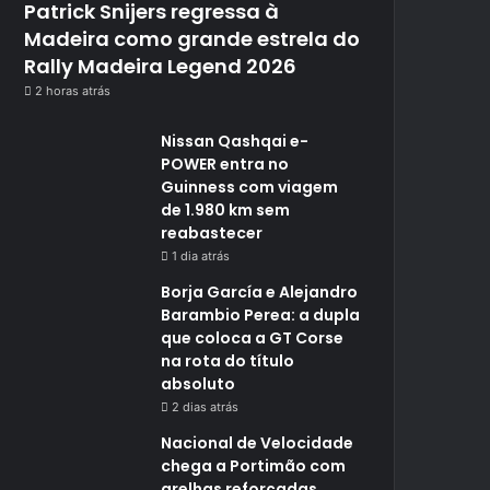
Patrick Snijers regressa à
Madeira como grande estrela do
Rally Madeira Legend 2026
2 horas atrás
Nissan Qashqai e-
POWER entra no
Guinness com viagem
de 1.980 km sem
reabastecer
1 dia atrás
Borja García e Alejandro
Barambio Perea: a dupla
que coloca a GT Corse
na rota do título
absoluto
2 dias atrás
Nacional de Velocidade
chega a Portimão com
grelhas reforçadas