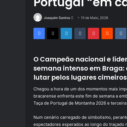
Portugal “em c
Send
Joaquim Santos
15 de Maio, 2026
an
Facebook
X
LinkedIn
Tumblr
Pinterest
Reddit
email
O Campeão nacional e líder
semana intenso em Braga: c
lutar pelos lugares cimeir
Chegou a hora de um dos momentos mais impor
bracarense enfrenta este fim de semana a emb
Taça de Portugal de Montanha 2026 e terceir
Num cenário carregado de simbolismo, perante
espectadores esperados ao longo do traçado m