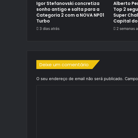
Igor Stefanovski concretiza
Alberto Pe
sonho antigo e salta para a
Top 2 segu
Categoria 2 com a NOVA NP01
Super Cha
Turbo
Capital do
3 dias atrás
2 semanas a
Deixe um comentário
O seu endereço de email não será publicado.
Campos
C
o
m
e
n
t