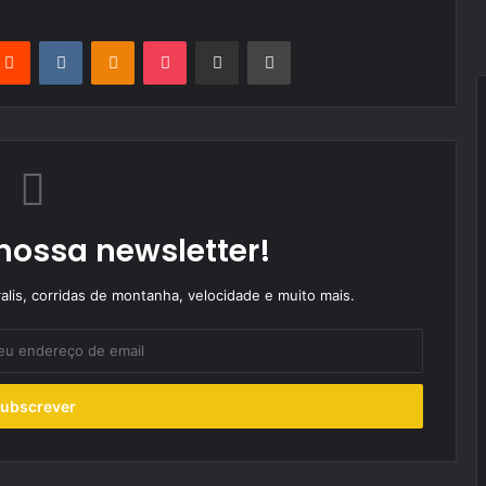
terest
Reddit
VKontakte
Odnoklassniki
Pocket
Partilhar Via Email
Imprimir
nossa newsletter!
alis, corridas de montanha, velocidade e muito mais.