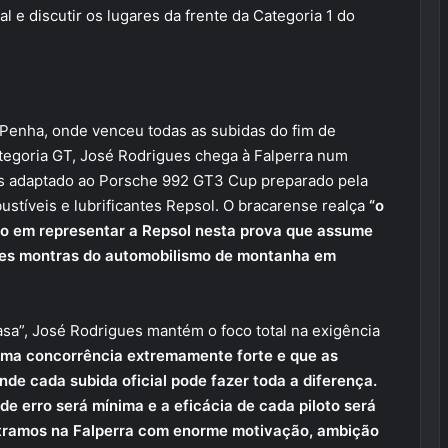
l e discutir os lugares da frente da Categoria 1 do
enha, onde venceu todas as subidas do fim de
egoria GT, José Rodrigues chega à Falperra num
s adaptado ao Porsche 992 GT3 Cup preparado pela
tíveis e lubrificantes Repsol. O bracarense realça
“o
to em representar a Repsol nesta prova que assume
res montras do automobilismo de montanha em
sa”, José Rodrigues mantém o foco total na exigência
ma concorrência extremamente forte e que as
de cada subida oficial pode fazer toda a diferença.
e erro será mínima e a eficácia de cada piloto será
ntramos na Falperra com enorme motivação, ambição