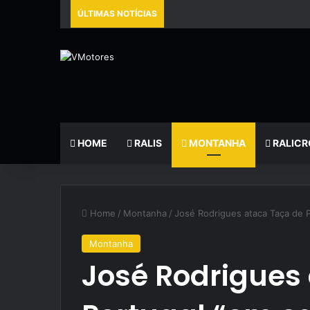
ÚLTIMAS NOTÍCIAS
HOME
RALIS
MONTANHA
RALICR
Home
/
Montanha
/
José Rodrigues ataca Taça de P
Montanha
José Rodrigues