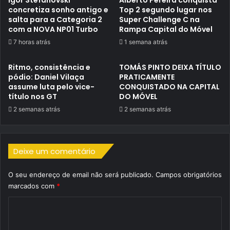
concretiza sonho antigo e
Top 2 segundo lugar nos
salta para a Categoria 2
Super Challenge C na
com a NOVA NP01 Turbo
Rampa Capital do Móvel
7 horas atrás
1 semana atrás
Ritmo, consistência e
TOMÁS PINTO DEIXA TÍTULO
pódio: Daniel Vilaça
PRATICAMENTE
assume luta pelo vice-
CONQUISTADO NA CAPITAL
título nos GT
DO MÓVEL
2 semanas atrás
2 semanas atrás
Deixe um comentário
O seu endereço de email não será publicado.
Campos obrigatórios
marcados com
*
C
o