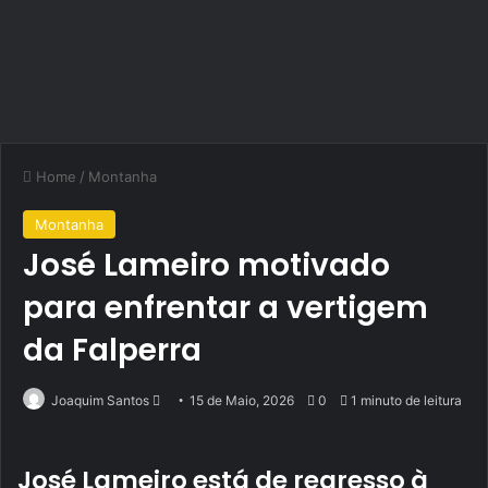
Home
/
Montanha
Montanha
José Lameiro motivado
para enfrentar a vertigem
da Falperra
Send
Joaquim Santos
15 de Maio, 2026
0
1 minuto de leitura
an
email
José Lameiro está de regresso à