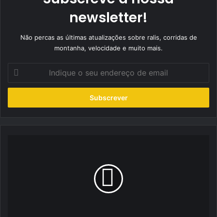
newsletter!
Não percas as últimas atualizações sobre ralis, corridas de
montanha, velocidade e muito mais.
Indique
o
seu
endereço
de
email
Iberian
Racing
Festival
regressa
ao
Algarve
com
14