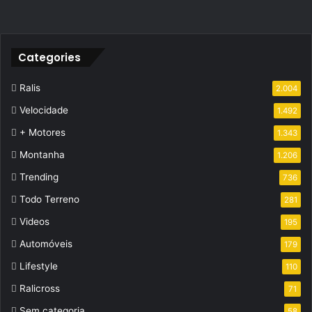
Categories
Ralis
2.004
Velocidade
1.492
+ Motores
1.343
Montanha
1.206
Trending
736
Todo Terreno
281
Videos
195
Automóveis
179
Lifestyle
110
Ralicross
71
Sem categoria
58