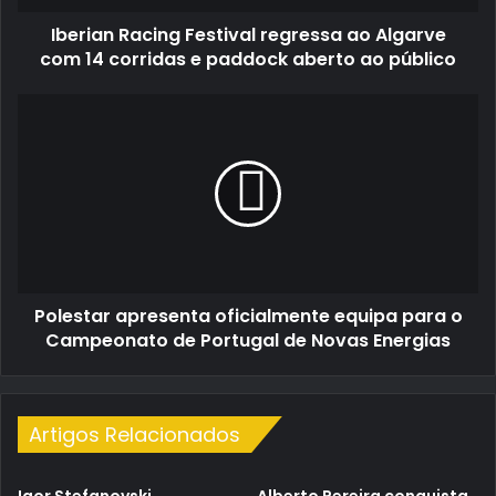
corridas
Iberian Racing Festival regressa ao Algarve
e
paddock
com 14 corridas e paddock aberto ao público
aberto
ao
Polestar
público
apresenta
oficialmente
equipa
para
o
Campeonato
de
Portugal
Polestar apresenta oficialmente equipa para o
de
Novas
Campeonato de Portugal de Novas Energias
Energias
Artigos Relacionados
Igor Stefanovski
Alberto Pereira conquista