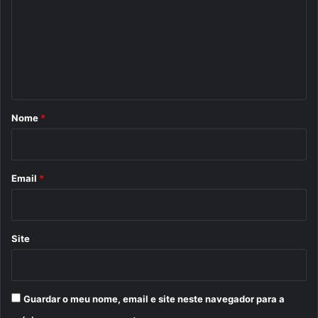
m
e
n
t
á
r
Nome
*
i
o
*
Email
*
Site
Guardar o meu nome, email e site neste navegador para a