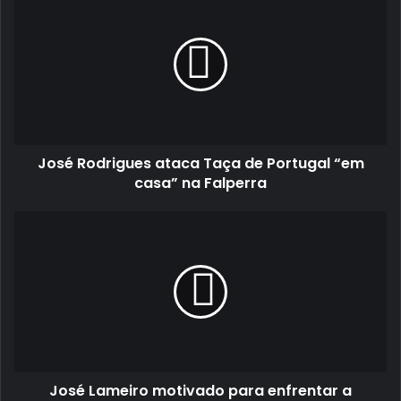
Rodrigues
ataca
Taça
de
Portugal
“em
casa”
na
José Rodrigues ataca Taça de Portugal “em
Falperra
casa” na Falperra
José
Lameiro
motivado
para
enfrentar
a
vertigem
da
Falperra
José Lameiro motivado para enfrentar a