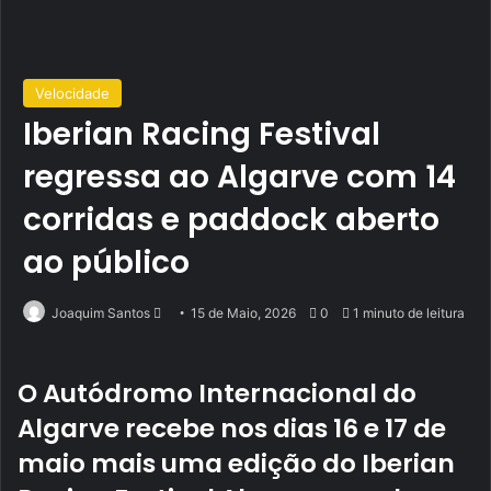
Velocidade
Iberian Racing Festival
regressa ao Algarve com 14
corridas e paddock aberto
ao público
Send
Joaquim Santos
15 de Maio, 2026
0
1 minuto de leitura
an
email
O Autódromo Internacional do
Algarve recebe nos dias 16 e 17 de
maio mais uma edição do Iberian