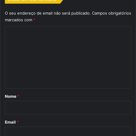
O seu endereço de email não será publicado.
Campos obrigatórios
marcados com
*
C
o
m
e
n
t
á
r
Nome
*
i
o
*
Email
*