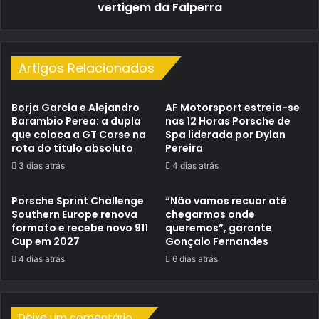
vertigem da Falperra
Artigos Relacionados
Borja García e Alejandro
AF Motorsport estreia-se
Barambio Perea: a dupla
nas 12 Horas Porsche de
que coloca a GT Corse na
Spa liderada por Dylan
rota do título absoluto
Pereira
3 dias atrás
4 dias atrás
Porsche Sprint Challenge
“Não vamos recuar até
Southern Europe renova
chegarmos onde
formato e recebe novo 911
queremos”, garante
Cup em 2027
Gonçalo Fernandes
4 dias atrás
6 dias atrás
Deixe um comentário