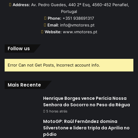
Address:
Av. Pedro Guedes, 440 2º Esq, 4560-452 Penafiel,
Portugal
Phone:
+351 938691317
Email:
info@vmotores.pt
Website:
www.vmotores.pt
Follow us
Error Can not Get Posts, Incorrect account info.
Mais Recente
Henrique Borges vence Perícia Nossa
Senhora do Socorro no Peso da Régua
5 horas atrás
MotoGP: Raúl Fernández domina
Silverstone e lidera tripla da Aprilia no
pódio