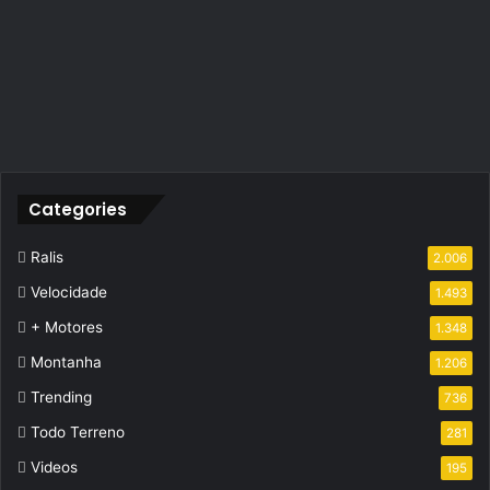
Categories
Ralis
2.006
Velocidade
1.493
+ Motores
1.348
Montanha
1.206
Trending
736
Todo Terreno
281
Videos
195