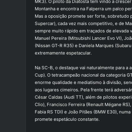
MK3). O piloto da Diatosta tem vindo a cresce
Montanha e encontra na Falperra um palco perf
Mas a oposição promete ser forte, sobretudo
Supercar), cada vez mais competitivo, e de Ma
sempre muito rápido em traçados de elevada v
Manuel Pereira (Mitsubishi Lancer Evo VI), Joã
(Nissan GT-R R35) e Daniela Marques (Subaru
extremamente espetacular.
Na SC-B, o destaque vai naturalmente para a a
Cup). O tetracampeão nacional da categoria G
enorme qualidade e mediatismo à divisão, se
aos lugares cimeiros. Pela frente terá adver
César Caldas (Audi TT), além de pilotos exper
Clio), Francisco Ferreira (Renault Mégane RS
Fabia RS TDI) e João Pitães (BMW E30), numa 
promete espetáculo constante.