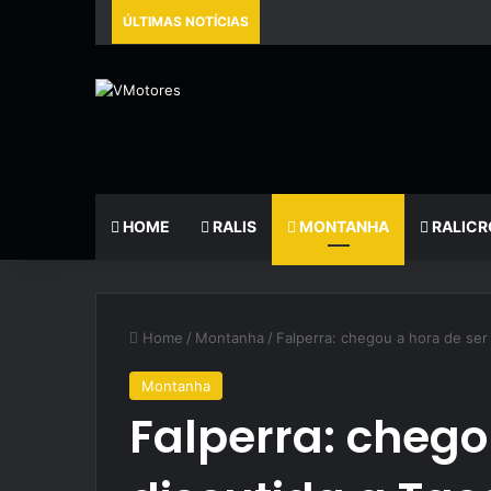
ÚLTIMAS NOTÍCIAS
HOME
RALIS
MONTANHA
RALICR
Home
/
Montanha
/
Falperra: chegou a hora de ser
Montanha
Falperra: chego