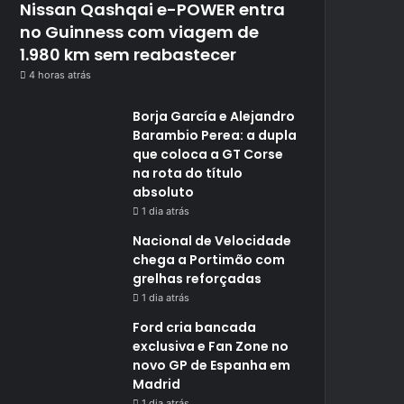
Nissan Qashqai e-POWER entra
no Guinness com viagem de
1.980 km sem reabastecer
4 horas atrás
Borja García e Alejandro
Barambio Perea: a dupla
que coloca a GT Corse
na rota do título
absoluto
1 dia atrás
Nacional de Velocidade
chega a Portimão com
grelhas reforçadas
1 dia atrás
Ford cria bancada
exclusiva e Fan Zone no
novo GP de Espanha em
Madrid
1 dia atrás