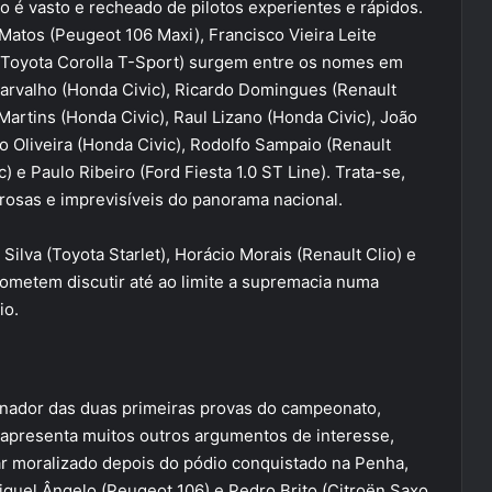
o é vasto e recheado de pilotos experientes e rápidos.
Matos (Peugeot 106 Maxi), Francisco Vieira Leite
a (Toyota Corolla T-Sport) surgem entre os nomes em
arvalho (Honda Civic), Ricardo Domingues (Renault
 Martins (Honda Civic), Raul Lizano (Honda Civic), João
 Oliveira (Honda Civic), Rodolfo Sampaio (Renault
 e Paulo Ribeiro (Ford Fiesta 1.0 ST Line). Trata-se,
osas e imprevisíveis do panorama nacional.
 Silva (Toyota Starlet), Horácio Morais (Renault Clio) e
prometem discutir até ao limite a supremacia numa
io.
nador das duas primeiras provas do campeonato,
 apresenta muitos outros argumentos de interesse,
r moralizado depois do pódio conquistado na Penha,
guel Ângelo (Peugeot 106) e Pedro Brito (Citroën Saxo