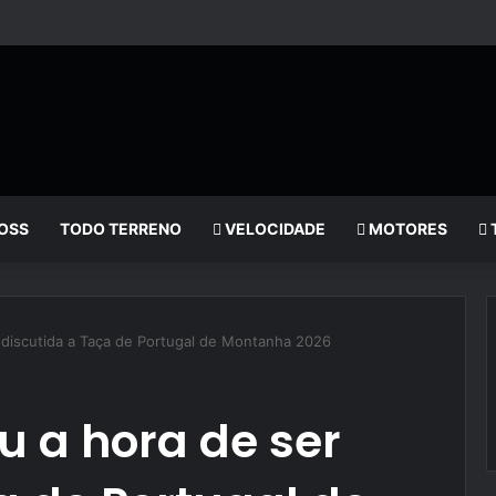
OSS
TODO TERRENO
VELOCIDADE
MOTORES
 discutida a Taça de Portugal de Montanha 2026
u a hora de ser