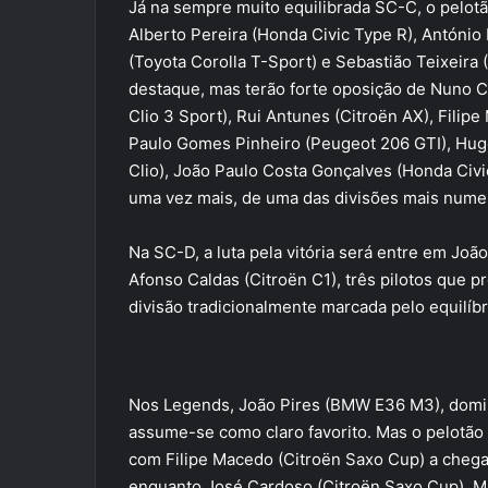
Já na sempre muito equilibrada SC-C, o pelotã
Alberto Pereira (Honda Civic Type R), António 
(Toyota Corolla T-Sport) e Sebastião Teixeir
destaque, mas terão forte oposição de Nuno C
Clio 3 Sport), Rui Antunes (Citroën AX), Filipe
Paulo Gomes Pinheiro (Peugeot 206 GTI), Hugo
Clio), João Paulo Costa Gonçalves (Honda Civic)
uma vez mais, de uma das divisões mais numer
Na SC-D, a luta pela vitória será entre em João
Afonso Caldas (Citroën C1), três pilotos que 
divisão tradicionalmente marcada pelo equilíbr
Nos Legends, João Pires (BMW E36 M3), domi
assume-se como claro favorito. Mas o pelotão
com Filipe Macedo (Citroën Saxo Cup) a chega
enquanto José Cardoso (Citroën Saxo Cup), Mi