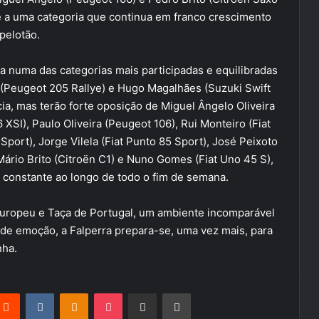
 a uma categoria que continua em franco crescimento
pelotão.
ta numa das categorias mais participadas e equilibradas
(Peugeot 205 Rallye) e Hugo Magalhães (Suzuki Swift
a, mas terão forte oposição de Miguel Ângelo Oliveira
SI), Paulo Oliveira (Peugeot 106), Rui Monteiro (Fiat
Sport), Jorge Vilela (Fiat Punto 85 Sport), José Peixoto
 Mário Brito (Citroën C1) e Nuno Gomes (Fiat Uno 45 S),
onstante ao longo de todo o fim de semana.
Europeu e Taça de Portugal, um ambiente incomparável
de emoção, a Falperra prepara-se, uma vez mais, para
nha.
terest
Reddit
VKontakte
Odnoklassniki
Pocket
Partilhar Via Email
Imprimir