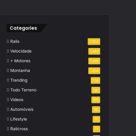
Categories
Ralis
2.004
Velocidade
1.493
+ Motores
1.345
Montanha
1.206
Trending
736
Todo Terreno
281
Videos
195
Automóveis
181
Lifestyle
111
Ralicross
71