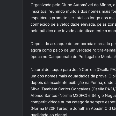
Organizada pelo Clube Automóvel do Minho, a 
inscritos, reunindo muitois dos nomes mais f
espetáculo promete ser total ao longo dos mai
conhecido pela velocidade elevada, pelas zon
pelo público que invade autenticamente a mon
Depois do arranque de temporada marcado pel
agora como palco de um verdadeiro tira-teimas
época no Campeonato de Portugal de Montan
Natural destaque para José Correia (Osella PA3
um dos nomes mais aguardados da prova. O pi
depois da excelente exibição na Penha, onde t
Silva. Também Carlos Gonçalves (Osella PA21/S
Afonso Santos (Norma M20FC) e Sérgio Noguei
competitividade numa categoria sempre espeta
(Norma M20F Turbo) e Jonathan Abadin Cid (J
qualidade ao plantel.