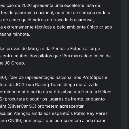
edição de 2026 apresenta uma excelente lista de
ortes do panorama nacional, num fim de semana onde o
s de cinco quilómetros do traçado bracarense,
as extremamente técnicas e pelo ambiente único criado
tanha minhota.
as provas de Murça e da Penha, a Falperra surge
 entre muitos dos pilotos que têm marcado o início da
ha JC Group.
0), líder da representação nacional nos Protótipos e
loto da JC Group Racing Team chega moralizado
erminou muito perto da vitória absoluta frente a Hélder
) procurará discutir os lugares da frente, enquanto
ra (SilverCar S3) prometem acrescentar
cular. Atenção ainda aos espanhóis Pablo Rey Perez
uno CN09), presenças que acrescentam ainda maior