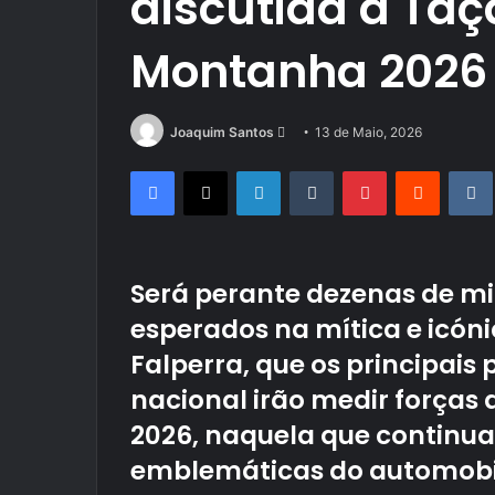
discutida a Taç
Montanha 2026
Send
Joaquim Santos
13 de Maio, 2026
an
Facebook
X
LinkedIn
Tumblr
Pinterest
Reddit
email
Será perante dezenas de mi
esperados na mítica e icón
Falperra, que os principai
nacional irão medir forças a
2026, naquela que continua
emblemáticas do automobi