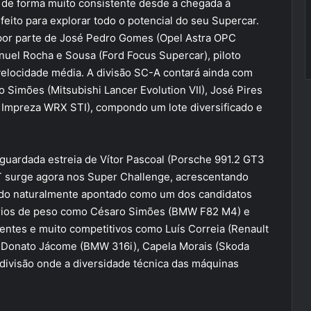
r de forma muito consistente desde a chegada à
eito para explorar todo o potencial do seu Supercar.
 por parte de José Pedro Gomes (Opel Astra OPC
nuel Rocha e Sousa (Ford Focus Supercar), piloto
elocidade média. A divisão SC-A contará ainda com
o Simões (Mitsubishi Lancer Evolution VII), José Pires
 Impreza WRX STI), compondo um lote diversificado e
guardada estreia de Vítor Pascoal (Porsche 991.2 GT3
T surge agora nos Super Challenge, acrescentando
ndo naturalmente apontado como um dos candidatos
sários de peso como Césaro Simões (BMW F82 M4) e
ientes e muito competitivos como Luís Correia (Renault
), Donato Jácome (BMW 316i), Capela Morais (Skoda
divisão onde a diversidade técnica das máquinas