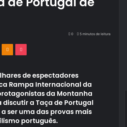
a de Portugal de
0
5 minutos de leitura
VKontakte
Odnoklassniki
Pocket
lhares de espectadores
ica Rampa Internacional da
s protagonistas da Montanha
 discutir a Taça de Portugal
 a ser uma das provas mais
lismo português.