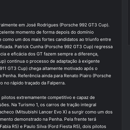
uralmente em José Rodrigues (Porsche 992 GT3 Cup).
xcelente momento de forma depois do domínio
 como um dos mais fortes candidatos ao triunfo entre
ificada. Patrick Cunha (Porsche 992 GT3 Cup) regressa
cia e eficácia dos GT fazem sempre a diferença,
p) continua o processo de adaptação à exigente
 911 GT3 Cup) chega altamente motivado após o
a Penha. Referência ainda para Renato Piairo (Porsche
o no rápido traçado da Falperra.
e pilotos extremamente competitivo e capaz de
sões. Na Turismo 1, os carros de tração integral
checo (Mitsubishi Lancer Evo X) a surgir como um dos
mento demonstrado na Penha. Pela frente terá
abia R5) e Paulo Silva (Ford Fiesta R5), dois pilotos