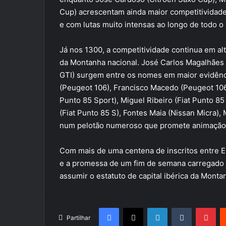
Cup) acrescentam ainda maior competitividade
e com lutas muito intensas ao longo de todo o 
Já nos 1300, a competitividade continua em al
da Montanha nacional. José Carlos Magalhães 
GTI) surgem entre os nomes em maior evidênci
(Peugeot 106), Francisco Macedo (Peugeot 106 X
Punto 85 Sport), Miguel Ribeiro (Fiat Punto 85 
(Fiat Punto 85 S), Fontes Maia (Nissan Micra),
num pelotão numeroso que promete animação c
Com mais de uma centena de inscritos entre 
e a promessa de um fim de semana carregado 
assumir o estatuto de capital ibérica da Monta
Facebook
X
LinkedIn
Tumblr
Pin
Partilhar