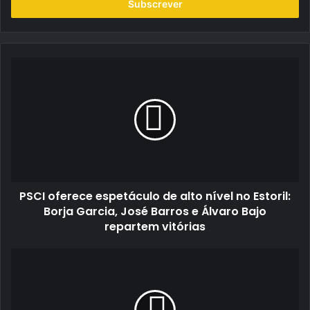
endereço
de
email
PSCI
oferece
espetáculo
de
alto
nível
no
Estoril:
Borja
PSCI oferece espetáculo de alto nível no Estoril:
Garcia,
José
Borja Garcia, José Barros e Álvaro Bajo
Barros
repartem vitórias
e
Álvaro
Falperra:
Bajo
chegou
repartem
a
vitórias
hora