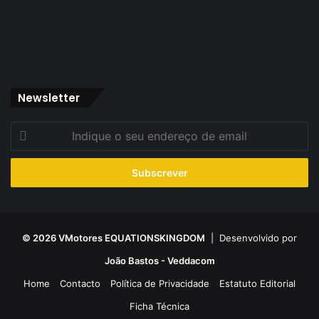
Newsletter
Indique
o
seu
endereço
de
email
© 2026 VMotores EQUATIONSKINGDOM
| Desenvolvido por
João Bastos - Veddacom
Home
Contacto
Política de Privacidade
Estatuto Editorial
Ficha Técnica