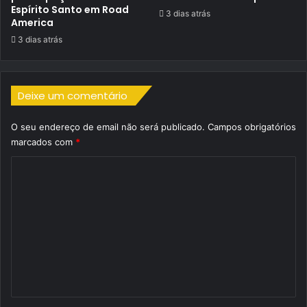
Espírito Santo em Road
3 dias atrás
America
3 dias atrás
Deixe um comentário
O seu endereço de email não será publicado.
Campos obrigatórios
marcados com
*
C
o
m
e
n
t
á