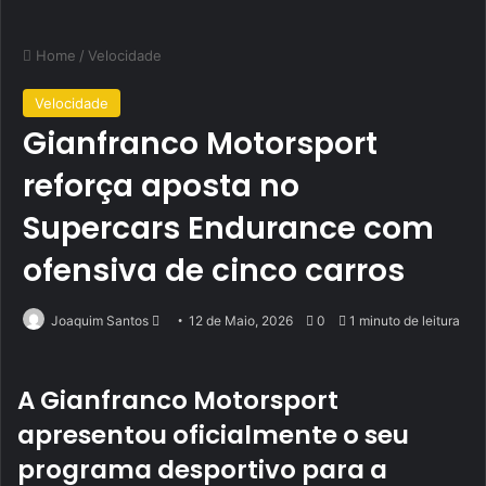
Home
/
Velocidade
Velocidade
Gianfranco Motorsport
reforça aposta no
Supercars Endurance com
ofensiva de cinco carros
Send
Joaquim Santos
12 de Maio, 2026
0
1 minuto de leitura
an
email
A Gianfranco Motorsport
apresentou oficialmente o seu
programa desportivo para a