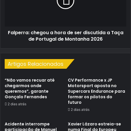
de
ser
discutida
a
Taça
Falperra: chegou a hora de ser discutida a Taça
de
Portugal
de Portugal de Montanha 2026
de
Montanha
2026
Artigos Relacionados
“Não vamos recuar até
CV Performance x JP
chegarmos onde
Motorsport aposta no
queremos”, garante
Supercars Endurance para
Gonçalo Fernandes
formar os pilotos do
futuro
2 dias atrás
2 dias atrás
Acidente interrompe
Xavier Lázaro estreia-se
participação de Manuel
numa Final do Europeu