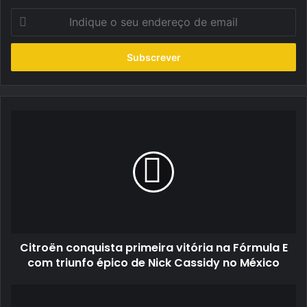
Indique
o
seu
endereço
de
email
Citroën
conquista
primeira
vitória
na
Fórmula
E
com
triunfo
Citroën conquista primeira vitória na Fórmula E
épico
de
com triunfo épico de Nick Cassidy no México
Nick
Cassidy
XPENG
no
P7+