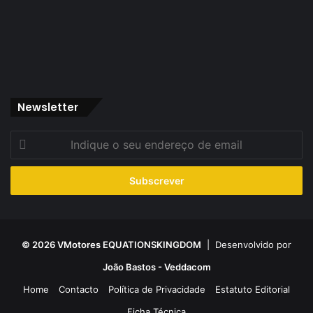
Newsletter
Indique
o
seu
endereço
de
email
© 2026 VMotores EQUATIONSKINGDOM
| Desenvolvido por
João Bastos - Veddacom
Home
Contacto
Política de Privacidade
Estatuto Editorial
Ficha Técnica