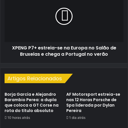
México
estreia-
se
na
Europa
no
Salão
de
XPENG P7+ estreia-se na Europa no Salão de
Bruxelas
e
Bruxelas e chega a Portugal no verão
chega
a
Portugal
no
Artigos Relacionados
verão
Borja García e Alejandro
AF Motorsport estreia-se
Barambio Perea: a dupla
nas 12 Horas Porsche de
que coloca a GT Corse na
Spa liderada por Dylan
rota do título absoluto
Pereira
10 horas atrás
1 dia atrás