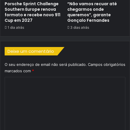
Porsche Sprint Challenge
“Não vamos recuar até
Southern Europe renova
chegarmos onde
formato e recebe novo 911
queremos”, garante
Cup em 2027
Gonçalo Fernandes
1 dia atrás
3 dias atrás
Deixe um comentário
O seu endereço de email não será publicado.
Campos obrigatórios
marcados com
*
C
o
m
e
n
t