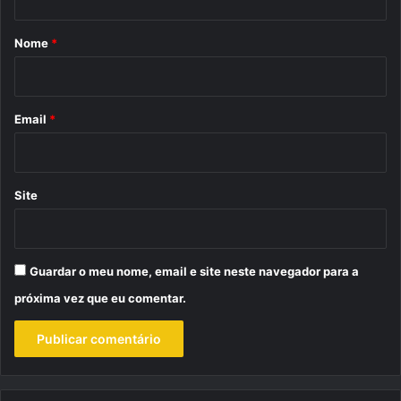
á
r
Nome
*
i
o
*
Email
*
Site
Guardar o meu nome, email e site neste navegador para a
próxima vez que eu comentar.