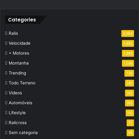
Categories
Ralis
2.004
Velocidade
1.492
+ Motores
1.344
Montanha
1.206
Trending
736
Todo Terreno
281
Videos
195
Automóveis
180
Lifestyle
110
Ralicross
71
Sem categoria
58