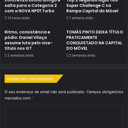
salta para a Categoria 2
Super Challenge C na
com a NOVA NP01 Turbo
Rampa Capital do Móvel
15 horas atrás
1 semana atrás
Ritmo, consistência e
TOMÁS PINTO DEIXA TÍTULO
pódio: Daniel Vilaça
PRATICAMENTE
assume luta pelo vice-
CONQUISTADO NA CAPITAL
título nos GT
DO MÓVEL
2 semanas atrás
2 semanas atrás
Deixe um comentário
O seu endereço de email não será publicado.
Campos obrigatórios
marcados com
*
C
o
m