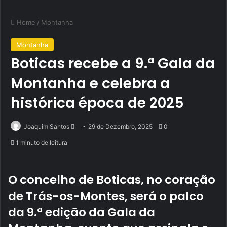
Home
/
Montanha
Montanha
Boticas recebe a 9.ª Gala da
Montanha e celebra a
histórica época de 2025
Send
Joaquim Santos
29 de Dezembro, 2025
0
an
1 minuto de leitura
email
O concelho de Boticas, no coração
de Trás-os-Montes, será o palco
da 9.ª edição da Gala da