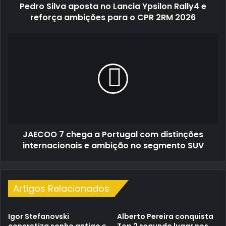
Pedro Silva aposta no Lancia Ypsilon Rally4 e
ambições
para
reforça ambições para o CPR 2RM 2026
o
CPR
JAECOO
2RM
7
2026
chega
a
Portugal
com
distinções
internacionais
e
JAECOO 7 chega a Portugal com distinções
ambição
no
internacionais e ambição no segmento SUV
segmento
SUV
Artigos Relacionados
Igor Stefanovski
Alberto Pereira conquista
concretiza sonho antigo e
Top 2 segundo lugar nos