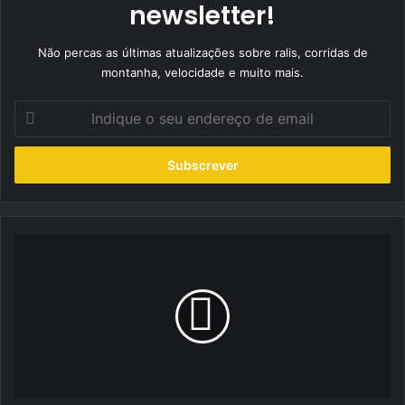
newsletter!
Não percas as últimas atualizações sobre ralis, corridas de
montanha, velocidade e muito mais.
Indique
o
seu
endereço
de
email
Pedro
Silva
aposta
no
Lancia
Ypsilon
Rally4
e
reforça