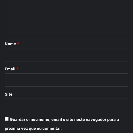
e
n
t
á
r
Nome
*
i
o
*
Email
*
Site
Guardar o meu nome, email e site neste navegador para a
próxima vez que eu comentar.