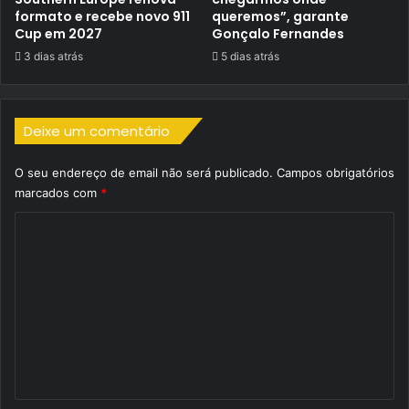
formato e recebe novo 911
queremos”, garante
Cup em 2027
Gonçalo Fernandes
3 dias atrás
5 dias atrás
Deixe um comentário
O seu endereço de email não será publicado.
Campos obrigatórios
marcados com
*
C
o
m
e
n
t
á