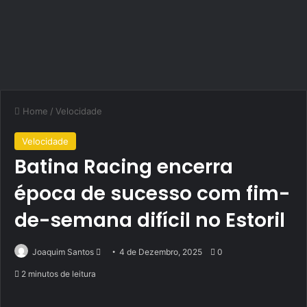
Home
/
Velocidade
Velocidade
Batina Racing encerra
época de sucesso com fim-
de-semana difícil no Estoril
Send
Joaquim Santos
4 de Dezembro, 2025
0
an
2 minutos de leitura
email