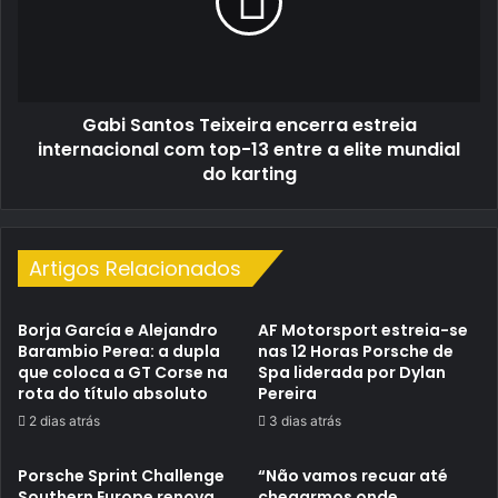
estreia
internacional
com
top-
13
Gabi Santos Teixeira encerra estreia
entre
a
internacional com top-13 entre a elite mundial
elite
do karting
mundial
do
karting
Artigos Relacionados
Borja García e Alejandro
AF Motorsport estreia-se
Barambio Perea: a dupla
nas 12 Horas Porsche de
que coloca a GT Corse na
Spa liderada por Dylan
rota do título absoluto
Pereira
2 dias atrás
3 dias atrás
Porsche Sprint Challenge
“Não vamos recuar até
Southern Europe renova
chegarmos onde