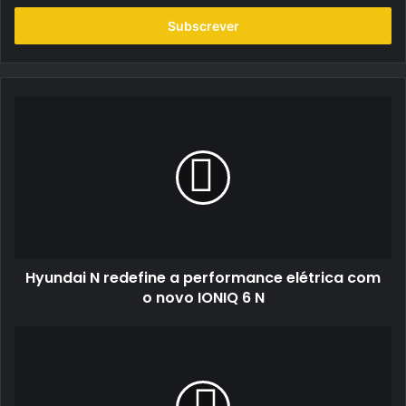
seu
endereço
de
email
Hyundai
N
redefine
a
performance
elétrica
com
o
novo
Hyundai N redefine a performance elétrica com
IONIQ
6
o novo IONIQ 6 N
N
Gabi
Santos
Teixeira
encerra