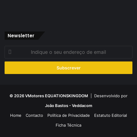
Newsletter
Indique
o
seu
endereço
de
email
© 2026 VMotores EQUATIONSKINGDOM
| Desenvolvido por
João Bastos - Veddacom
Home
Contacto
Política de Privacidade
Estatuto Editorial
Ficha Técnica