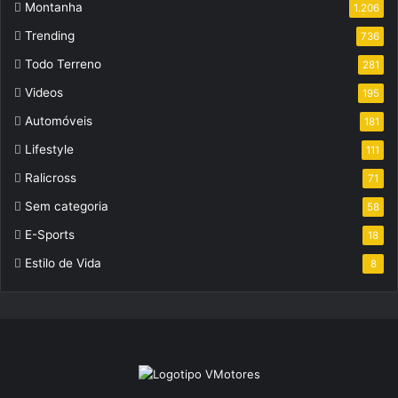
Montanha
1.206
Trending
736
Todo Terreno
281
Videos
195
Automóveis
181
Lifestyle
111
Ralicross
71
Sem categoria
58
E-Sports
18
Estilo de Vida
8