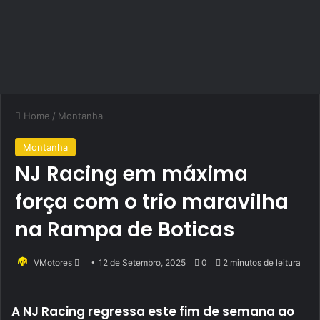
Home
/
Montanha
Montanha
NJ Racing em máxima
força com o trio maravilha
na Rampa de Boticas
Send
VMotores
12 de Setembro, 2025
0
2 minutos de leitura
an
email
A NJ Racing regressa este fim de semana ao