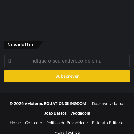
Newsletter
Indique
o
seu
endereço
de
email
© 2026 VMotores EQUATIONSKINGDOM
| Desenvolvido por
João Bastos - Veddacom
Home
Contacto
Política de Privacidade
Estatuto Editorial
Ficha Técnica