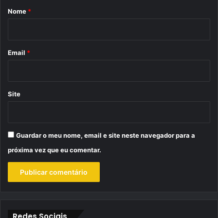
r
Nome
*
i
o
*
Email
*
Site
Guardar o meu nome, email e site neste navegador para a
próxima vez que eu comentar.
Redes Sociais