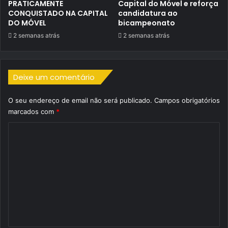
PRATICAMENTE
Capital do Móvel e reforça
CONQUISTADO NA CAPITAL
candidatura ao
DO MÓVEL
bicampeonato
2 semanas atrás
2 semanas atrás
Deixe um comentário
O seu endereço de email não será publicado.
Campos obrigatórios
marcados com
*
C
o
m
e
n
t
á