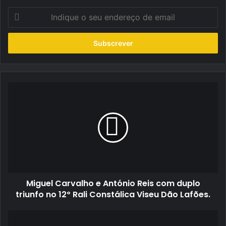
Indique
o
seu
endereço
de
email
Miguel
Carvalho
e
António
Reis
com
duplo
triunfo
no
Miguel Carvalho e António Reis com duplo
12º
Rali
triunfo no 12º Rali Constálica Viseu Dão Lafões.
Constálica
Viseu
Porsche
Dão
Sprint