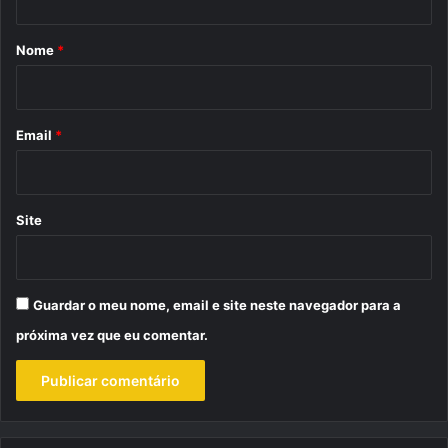
á
r
Nome
*
i
o
*
Email
*
Site
Guardar o meu nome, email e site neste navegador para a
próxima vez que eu comentar.