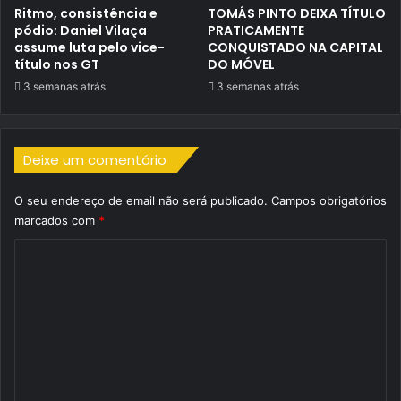
Ritmo, consistência e
TOMÁS PINTO DEIXA TÍTULO
pódio: Daniel Vilaça
PRATICAMENTE
assume luta pelo vice-
CONQUISTADO NA CAPITAL
título nos GT
DO MÓVEL
3 semanas atrás
3 semanas atrás
Deixe um comentário
O seu endereço de email não será publicado.
Campos obrigatórios
marcados com
*
C
o
m
e
n
t