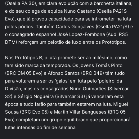
(Osella PA.30), em clara evolução com a barchetta italiana,
e do seu colega de equipa Nuno Caetano (Osella PA21S
Evo), que já provou capacidade para se intrometer na luta
pelos pódios. Também Carlos Gonçalves (Osella PA21/S) e
o consagrado espanhol José Lopez-Fombona (Audi RS5
DTM) reforçam um pelotão de luxo entre os Protótipos.
Nos Protótipos B, a luta promete ser ao milésimo, como
tem sido marca da temporada. Os jovens Tomás Pinto
(BRC CM 05 Evo) e Afonso Santos (BRC B49) têm tudo
para voltarem a ser os ‘galos’ em luta pelo ‘poleiro’ da
Divisão, mas os consagrados Nuno Guimarães (Silvercar
S2) e Sérgio Nogueira (Silvercar S3) já venceram esta
época e tudo farão para também estarem na luta. Miguel
Sousa (BRC Evo 05) e Martin Villar Bangueses (BRC 05
Evo) completam um grupo equilibrado que proporcionará
lutas intensas do fim de semana.