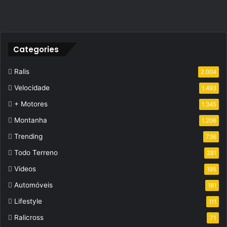
Categories
Ralis
2.004
Velocidade
1.493
+ Motores
1.345
Montanha
1.206
Trending
736
Todo Terreno
281
Videos
195
Automóveis
181
Lifestyle
111
Ralicross
71