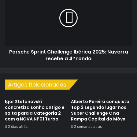
Lafões.
Challenge
Ibérica
2025:
Navarra
recebe
a
4ª
Porsche Sprint Challenge Ibérica 2025: Navarra
ronda
recebe a 4ª ronda
Artigos Relacionados
Igor Stefanovski
Alberto Pereira conquista
concretiza sonho antigo e
Top 2 segundo lugar nos
salta para a Categoria 2
Super Challenge C na
com a NOVA NP01 Turbo
Rampa Capital do Móvel
2 dias atrás
2 semanas atrás