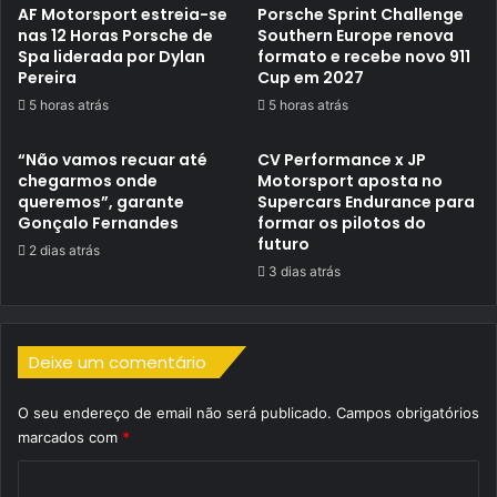
AF Motorsport estreia-se
Porsche Sprint Challenge
nas 12 Horas Porsche de
Southern Europe renova
Spa liderada por Dylan
formato e recebe novo 911
Pereira
Cup em 2027
5 horas atrás
5 horas atrás
“Não vamos recuar até
CV Performance x JP
chegarmos onde
Motorsport aposta no
queremos”, garante
Supercars Endurance para
Gonçalo Fernandes
formar os pilotos do
futuro
2 dias atrás
3 dias atrás
Deixe um comentário
O seu endereço de email não será publicado.
Campos obrigatórios
marcados com
*
C