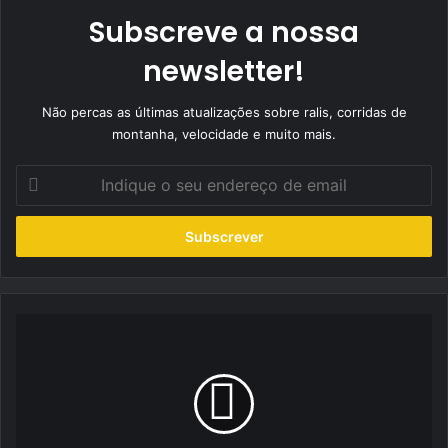
Subscreve a nossa
newsletter!
Não percas as últimas atualizações sobre ralis, corridas de
montanha, velocidade e muito mais.
Indique
o
seu
endereço
de
email
Porsche
Sprint
Challenge
Iberica
2025:
Meia