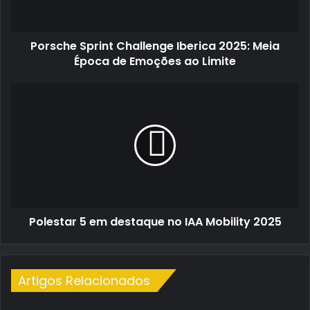
Época
de
Emoções
Porsche Sprint Challenge Iberica 2025: Meia
ao
Limite
Época de Emoções ao Limite
Polestar
5
em
destaque
no
IAA
Mobility
2025
Polestar 5 em destaque no IAA Mobility 2025
Artigos Relacionados