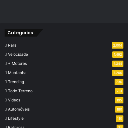
Categories
Ralis
2.004
Velocidade
1.492
+ Motores
1.344
Montanha
1.206
Trending
736
Todo Terreno
281
Videos
195
Automóveis
180
Lifestyle
110
Ralicross
71