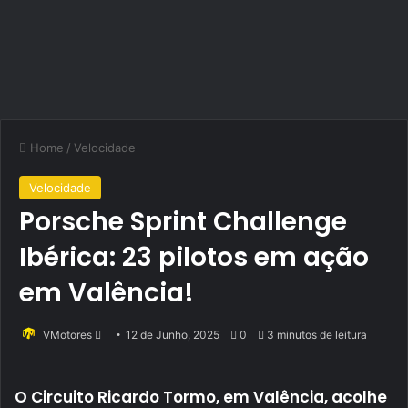
Home
/
Velocidade
Velocidade
Porsche Sprint Challenge
Ibérica: 23 pilotos em ação
em Valência!
Send
VMotores
12 de Junho, 2025
0
3 minutos de leitura
an
email
O Circuito Ricardo Tormo, em Valência, acolhe