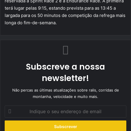
reservada à Sprint Race 2 e a Endurance Race. A primeira
terá lugar pelas 9:15, estando prevista para as 13:45 a
largada para os 50 minutos de competição da refrega mais
longa do fim-de-semana.
Subscreve a nossa
newsletter!
Não percas as últimas atualizações sobre ralis, corridas de
montanha, velocidade e muito mais.
Indique
o
seu
endereço