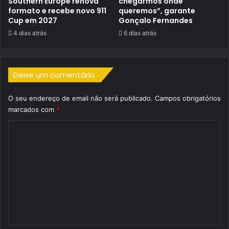
Southern Europe renova
chegarmos onde
formato e recebe novo 911
queremos”, garante
Cup em 2027
Gonçalo Fernandes
4 dias atrás
6 dias atrás
Deixe um comentário
O seu endereço de email não será publicado.
Campos obrigatórios
marcados com
*
C
o
m
e
n
t
á