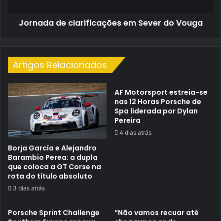
Jornada de clarificações em Sever do Vouga
Artigos Relacionados
AF Motorsport estreia-se
nas 12 Horas Porsche de
Spa liderada por Dylan
Pereira
4 dias atrás
Borja García e Alejandro
Barambio Perea: a dupla
que coloca a GT Corse na
rota do título absoluto
3 dias atrás
Porsche Sprint Challenge
“Não vamos recuar até