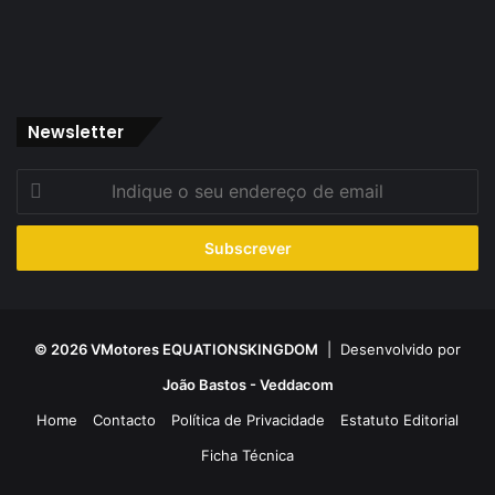
Newsletter
Indique
o
seu
endereço
de
email
© 2026 VMotores EQUATIONSKINGDOM
| Desenvolvido por
João Bastos - Veddacom
Home
Contacto
Política de Privacidade
Estatuto Editorial
Ficha Técnica