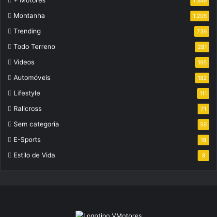
1.348
Montanha
1.206
Trending
736
Todo Terreno
281
Videos
195
Automóveis
182
Lifestyle
111
Ralicross
71
Sem categoria
58
E-Sports
18
Estilo de Vida
8