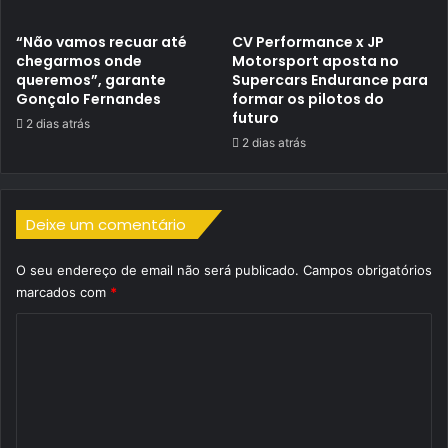
“Não vamos recuar até
CV Performance x JP
chegarmos onde
Motorsport aposta no
queremos”, garante
Supercars Endurance para
Gonçalo Fernandes
formar os pilotos do
futuro
2 dias atrás
2 dias atrás
Deixe um comentário
O seu endereço de email não será publicado.
Campos obrigatórios
marcados com
*
C
o
m
e
n