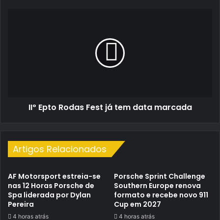
IIº
Epto
Rodas
Fest
já
tem
data
marcada
IIº Epto Rodas Fest já tem data marcada
Artigos Relacionados
AF Motorsport estreia-se
Porsche Sprint Challenge
nas 12 Horas Porsche de
Southern Europe renova
Spa liderada por Dylan
formato e recebe novo 911
Pereira
Cup em 2027
4 horas atrás
4 horas atrás