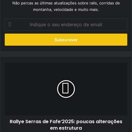
Não percas as últimas atualizações sobre ralis, corridas de
montanha, velocidade e muito mais.
Indique
o
seu
endereço
de
email
Rallye
Serras
de
Fafe’2025:
poucas
alterações
em
estrutura
Rallye Serras de Fafe’2025: poucas alterações
em estrutura