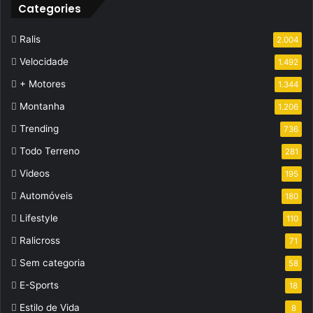
Categories
Ralis
2.004
Velocidade
1.492
+ Motores
1.344
Montanha
1.206
Trending
736
Todo Terreno
281
Videos
195
Automóveis
180
Lifestyle
110
Ralicross
71
Sem categoria
58
E-Sports
18
Estilo de Vida
8