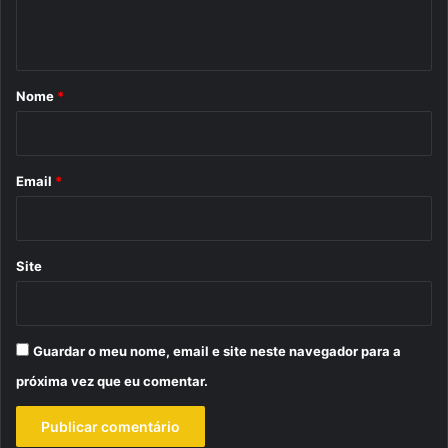
t
á
r
Nome
*
i
o
*
Email
*
Site
Guardar o meu nome, email e site neste navegador para a
próxima vez que eu comentar.