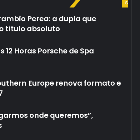
s
arambio Perea: a dupla que
o título absoluto
s 12 Horas Porsche de Spa
outhern Europe renova formato e
7
egarmos onde queremos”,
s