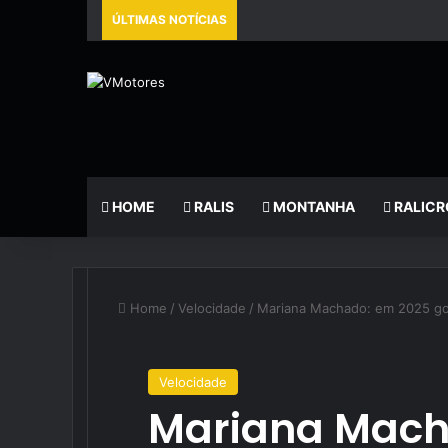
ÚLTIMAS NOTÍCIAS
HOME
RALIS
MONTANHA
RALICR
Home
/
Velocidade
/
Mariana Machado: em 2025 go
Velocidade
Mariana Mach