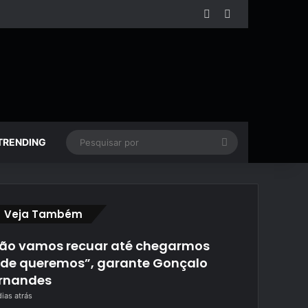
Facebook
YouTube
Pesquisar
TRENDING
por
Fechar
Veja Também
ão vamos recuar até chegarmos
de queremos”, garante Gonçalo
rnandes
dias atrás