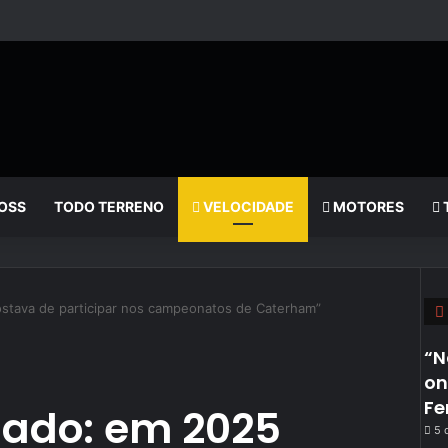
OSS
TODO TERRENO
VELOCIDADE
MOTORES
stava de participar nos campeonatos de Caterham”
“N
on
Fe
ado: em 2025
5 