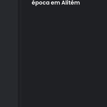
época em Alitém
termina
a
época
em
Alitém