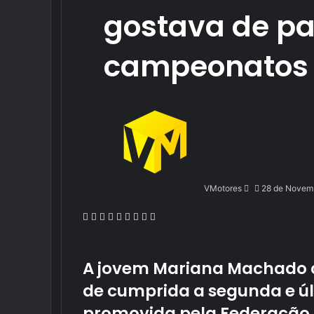
gostava de pa
campeonatos 
Send
an
email
VMotores
28 de Novem
Facebook
X
LinkedIn
Tumblr
Pinterest
Reddit
VKontakte
Odnoklassniki
Pocket
A jovem Mariana Machado c
de cumprida a segunda e ú
promovida pela Federação 