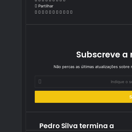
Partilhar
Facebook
X
LinkedIn
Tumblr
Pinterest
Reddit
VKontakte
Odnoklassniki
Pocket
Partilhar
Imprimir
Via
Email
Subscreve a 
Não percas as últimas atualizações sobre r
Indique
o
seu
endereço
de
email
Pedro Silva termina a
Pedro
Silva