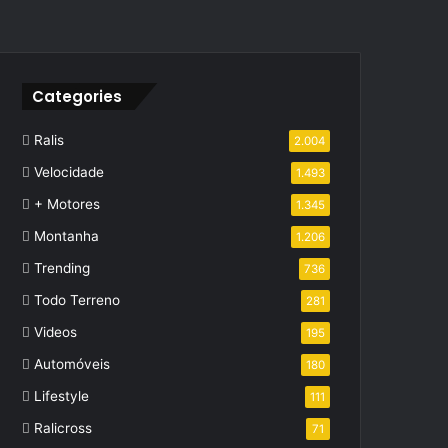
Categories
Ralis
2.004
Velocidade
1.493
+ Motores
1.345
Montanha
1.206
Trending
736
Todo Terreno
281
Videos
195
Automóveis
180
Lifestyle
111
Ralicross
71